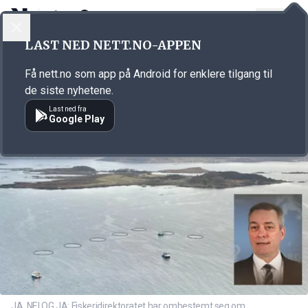
LOGG INN
MENY
Annonsørinnhold
LAST NED NETT.NO-APPEN
Link for annonse
Få nett.no som app på Android for enklere tilgang til
de siste nyhetene.
Last ned fra
Google Play
JA, NEI OG JA: Fiskeridirektoratet har ombestemt seg om