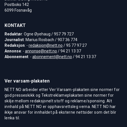
Postboks 142
6099 Fosnavåg
KONTAKT
Redaktør
: Ogne Øyehaug / 957 79 727
Journalist
: Marius Rosbach / 907 36 774
Redaksjon
: -
redaksjon@nett.no
/ 95 77 97 27
Annonse
: -
annonse@nett.no
/ 94 21 13 37
Abonnement
: -
abonnement@nett.no
/ 94 21 13 37
Ver varsam-plakaten
NETT NO arbeider etter Ver Varsam-plakaten sine normer for
god presseskikk og Tekstreklameplakaten sine normer for
skilje mellom redaksjonelt stoff og reklame/sponsing. Alt
innhald på NETT NO er opphavsrettsleg verna. NETT NO har
ikkje ansvar for innhaldet på eksterne nettsider som det blir
lenka til.