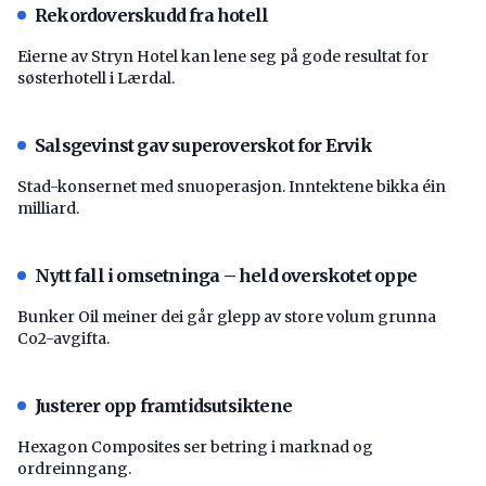
Rekordoverskudd fra hotell
Eierne av Stryn Hotel kan lene seg på gode resultat for
søsterhotell i Lærdal.
Salsgevinst gav superoverskot for Ervik
Stad-konsernet med snuoperasjon. Inntektene bikka éin
milliard.
Nytt fall i omsetninga – held overskotet oppe
Bunker Oil meiner dei går glepp av store volum grunna
Co2-avgifta.
Justerer opp framtidsutsiktene
Hexagon Composites ser betring i marknad og
ordreinngang.