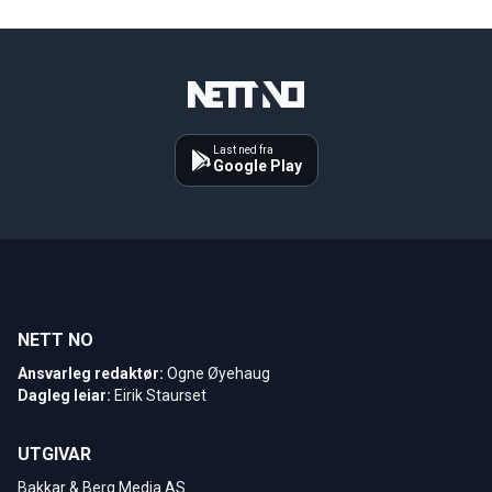
Last ned fra
Google Play
NETT NO
Ansvarleg redaktør:
Ogne Øyehaug
Dagleg leiar:
Eirik Staurset
UTGIVAR
Bakkar & Berg Media AS