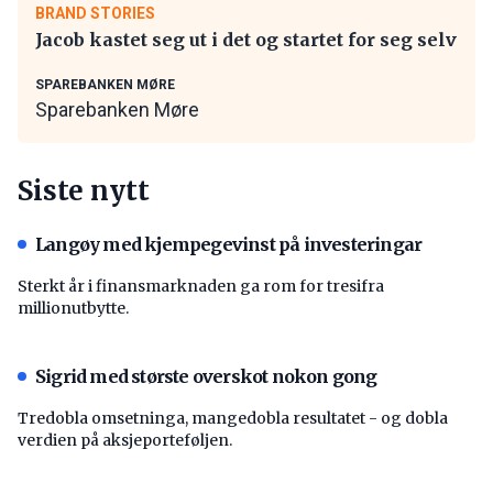
BRAND STORIES
Jacob kastet seg ut i det og startet for seg selv
SPAREBANKEN MØRE
Sparebanken Møre
Siste nytt
Langøy med kjempegevinst på investeringar
Sterkt år i finansmarknaden ga rom for tresifra
millionutbytte.
Sigrid med største overskot nokon gong
Tredobla omsetninga, mangedobla resultatet - og dobla
verdien på aksjeporteføljen.