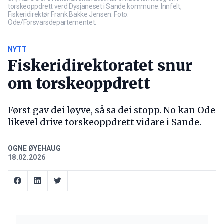
torskeoppdrett verd Dysjaneset i Sande kommune. Innfelt,
Fiskeridirektør Frank Bakke Jensen. Foto:
Ode/Forsvarsdepartementet.
NYTT
Fiskeridirektoratet snur
om torskeoppdrett
Først gav dei løyve, så sa dei stopp. No kan Ode
likevel drive torskeoppdrett vidare i Sande.
OGNE ØYEHAUG
18.02.2026