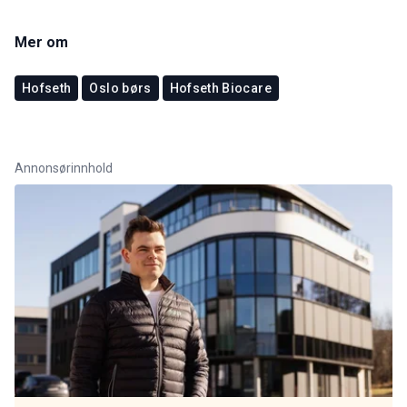
Mer om
Hofseth
Oslo børs
Hofseth Biocare
Annonsørinnhold