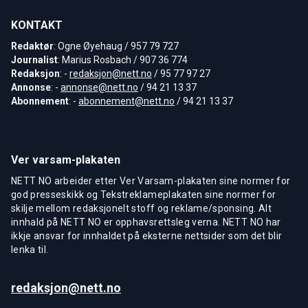
KONTAKT
Redaktør
: Ogne Øyehaug / 957 79 727
Journalist
: Marius Rosbach / 907 36 774
Redaksjon
: -
redaksjon@nett.no
/ 95 77 97 27
Annonse
: -
annonse@nett.no
/ 94 21 13 37
Abonnement
: -
abonnement@nett.no
/ 94 21 13 37
Ver varsam-plakaten
NETT NO arbeider etter Ver Varsam-plakaten sine normer for
god presseskikk og Tekstreklameplakaten sine normer for
skilje mellom redaksjonelt stoff og reklame/sponsing. Alt
innhald på NETT NO er opphavsrettsleg verna. NETT NO har
ikkje ansvar for innhaldet på eksterne nettsider som det blir
lenka til.
redaksjon@nett.no