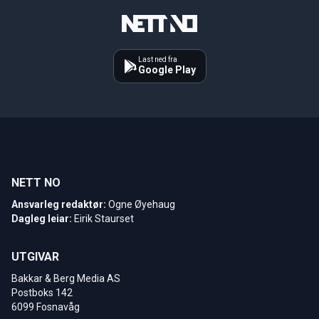
Last ned fra
Google Play
NETT NO
Ansvarleg redaktør:
Ogne Øyehaug
Dagleg leiar:
Eirik Staurset
UTGIVAR
Bakkar & Berg Media AS
Postboks 142
6099 Fosnavåg