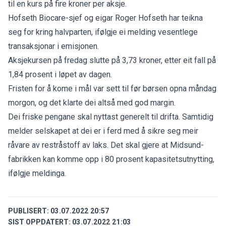
til en kurs på fire kroner per aksje.
Hofseth Biocare-sjef og eigar Roger Hofseth har teikna
seg for kring halvparten, ifølgje ei
melding
vesentlege
transaksjonar i emisjonen.
Aksjekursen på fredag slutte på 3,73 kroner, etter eit fall på
1,84 prosent i løpet av dagen.
Fristen for å kome i mål var sett til før børsen opna måndag
morgon, og det klarte dei altså med god margin.
Dei friske pengane skal nyttast generelt til drifta. Samtidig
melder selskapet at dei er i ferd med å sikre seg meir
råvare av restråstoff av laks. Det skal gjere at Midsund-
fabrikken kan komme opp i 80 prosent kapasitetsutnytting,
ifølgje meldinga.
PUBLISERT:
03.07.2022 20:57
SIST OPPDATERT:
03.07.2022 21:03