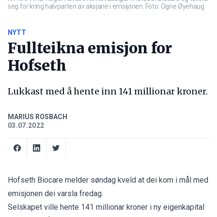
seg for kring halvparten av aksjane i emsijonen. Foto: Ogne Øyehaug
NYTT
Fullteikna emisjon for
Hofseth
Lukkast med å hente inn 141 millionar kroner.
MARIUS ROSBACH
03.07.2022
Hofseth Biocare
melder
søndag kveld at dei kom i mål med
emisjonen dei
varsla
fredag.
Selskapet ville hente 141 millionar kroner i ny eigenkapital