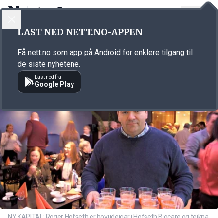
LOGG INN
MENY
Annonsørinnhold
LAST NED NETT.NO-APPEN
Link for annonse
Få nett.no som app på Android for enklere tilgang til
de siste nyhetene.
Last ned fra
Google Play
NY KAPITAL: Roger Hofseth er hovudeigar i Hofseth Biocare og teikna