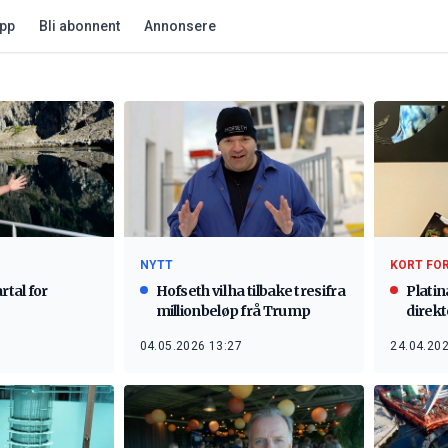
app
Bli abonnent
Annonsere
NYTT
KORT FO
rtal for
Hofseth vil ha tilbake tresifra
Platin
millionbeløp frå Trump
direkt
04.05.2026 13:27
24.04.202