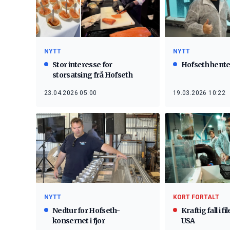
NYTT
NYTT
Stor interesse for
Hofseth henter
storsatsing frå Hofseth
23.04.2026 05:00
19.03.2026 10:22
NYTT
KORT FORTALT
Nedtur for Hofseth-
Kraftig fall i fi
konsernet i fjor
USA