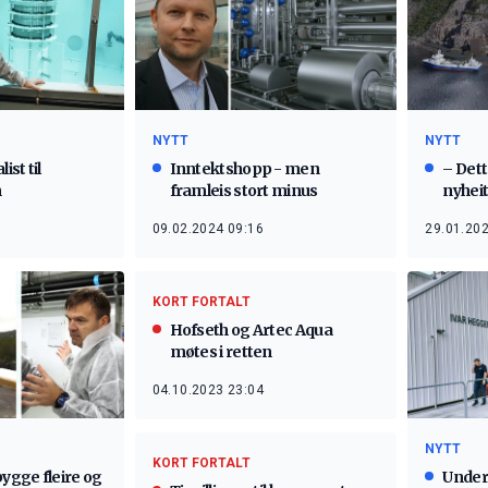
NYTT
NYTT
ist til
Inntektshopp - men
– Dett
n
framleis stort minus
nyhei
09.02.2024 09:16
29.01.202
KORT FORTALT
Hofseth og Artec Aqua
møtes i retten
04.10.2023 23:04
NYTT
KORT FORTALT
bygge fleire og
Unders