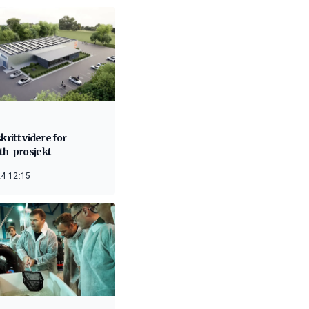
skritt videre for
th-prosjekt
4 12:15