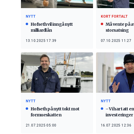
NYTT
KORT FORTALT
Hofseth vil inngå nytt
Må vente på a
milliardlån
storsatsing
13.10.2025 17:39
07.10.2025 11:27
NYTT
NYTT
Hofseth på nytt tokt mot
– Vi har tatt 
formueskatten
investeringer
21.07.2025 05:00
16.07.2025 12:36