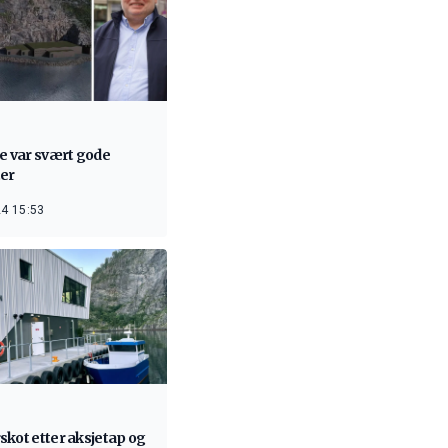
e var svært gode
ter
4 15:53
kot etter aksjetap og