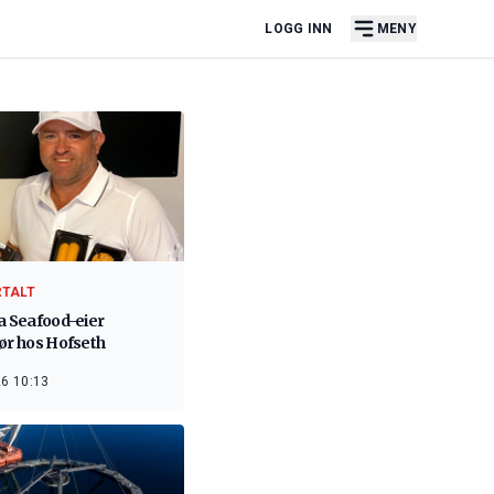
LOGG INN
MENY
RTALT
a Seafood-eier
ør hos Hofseth
6 10:13