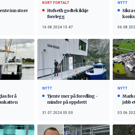
KORT FORTALT
NYTT
ente inn store
Hofseth godtek ikkje
Sikra 
forelegg
konku
16.08.2024 15:47
06.08.202
NYTT
NYTT
las for å
Tjente mer på foredling -
Marko 
sskatten
mindre på oppdrett
jobb e
31.07.2024 05:00
03.06.202