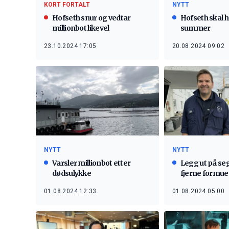
KORT FORTALT
NYTT
Hofseth snur og vedtar
Hofseth skal h
millionbot likevel
summer
23.10.2024 17:05
20.08.2024 09:02
NYTT
NYTT
Varsler millionbot etter
Legg ut på seg
dødsulykke
fjerne formue
01.08.2024 12:33
01.08.2024 05:00