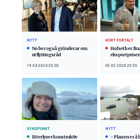
NYTT
KORT FORTALT
No ber også gründerar om
Hofseth er final
utflyttingsråd
eksportprise
19.04.2024 05:00
05.03.2024 20:35
SYNSPUNKT
NYTT
Etterlyser konstruktiv
– Planen er å 