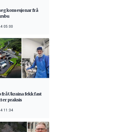
seg konsesjonar frå
rsbu
4 05:00
frå Ukraina fekk fast
tter praksis
4 11:34