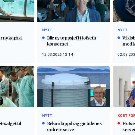
NYTT
NYTT
 ny kapital
Blir ny toppsjef i Hofseth-
Vil do
konsernet
med l
12.03.2026 12:14
02.03.202
NYTT
KORT FO
let-salget til
Rekordoppdrag gir tidenes
Hofset
ordrereserve
server