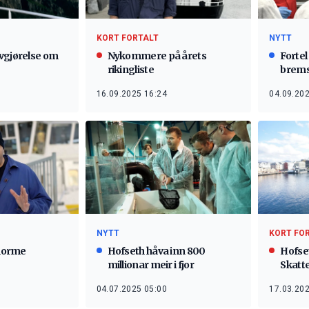
KORT FORTALT
NYTT
vgjørelse om
Nykommere på årets
Fortel
rikingliste
brems
16.09.2025 16:24
04.09.202
NYTT
KORT FO
enorme
Hofseth håva inn 800
Hofset
millionar meir i fjor
Skatt
04.07.2025 05:00
17.03.202