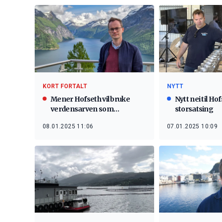
KORT FORTALT
NYTT
Mener Hofseth vil bruke
Nytt nei til Ho
verdensarven som
storsatsing
«søppeldynge»
08.01.2025 11:06
07.01.2025 10:09