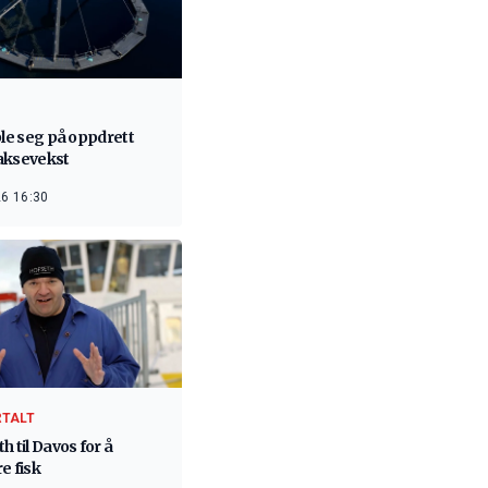
ble seg på oppdrett
aksevekst
6 16:30
RTALT
h til Davos for å
e fisk