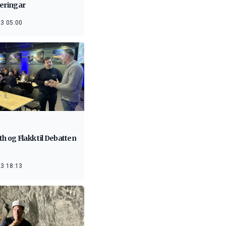
teringar
3 05:00
h og Flakk til Debatten
3 18:13