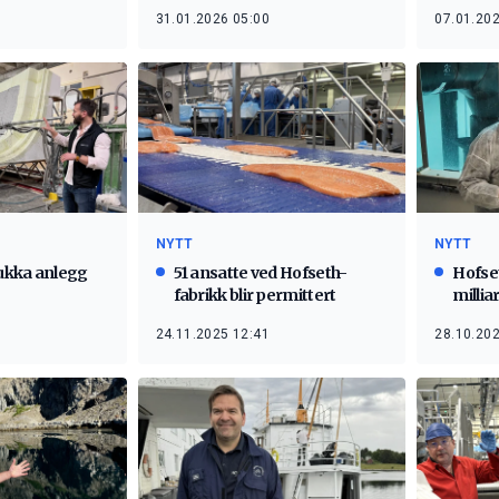
31.01.2026 05:00
07.01.202
NYTT
NYTT
lukka anlegg
51 ansatte ved Hofseth-
Hofse
fabrikk blir permittert
millia
24.11.2025 12:41
28.10.202