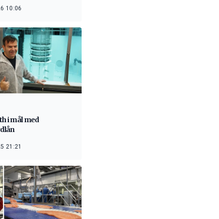
6 10:06
th i mål med
rdlån
5 21:21