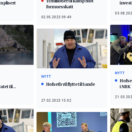
Ti millioner til kamp mot
omplisert
inves
formuesskatt
03.08.202
02.05.2023 09:49
NYTT
NYTT
Hofset
Hofseth vil flytte til Sande
atet til
i NRK
21.03.202
27.02.2023 15:02