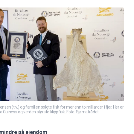
 (t.v.) og familien solgte fisk for mer enn to milliarder i fjor. Her er
 Guiness og verden største klippfisk. Foto: Sjømatrådet
– mindre på eiendom