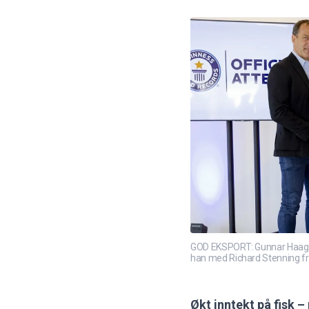
GOD EKSPORT: Gunnar Haagensen
han med Richard Stenning fra
Økt inntekt på fisk 