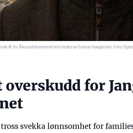
misk år for Ålesund-konsernet som ledes av Gunnar Haagensen. Foto: Ogn
t overskudd for Ja
net
 tross svekka lønnsomhet for families