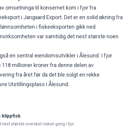
av omsetninga til konsernet kom i fjor fra
eeksport i Jangaard Export. Det er en solid økning fra
 lønnsomheten i fiskeeksporten gikk ned.
erivirksomheten var
samtidig det nest største noen
så en sentral eiendomsutvikler i Ålesund. I fjor
 118 millioner kroner fra denne delen av
ering fra året før da det ble solgt en rekke
re Utstillingsplass i Ålesund.
 klippfisk
est største overskot nokon gong i fjor.