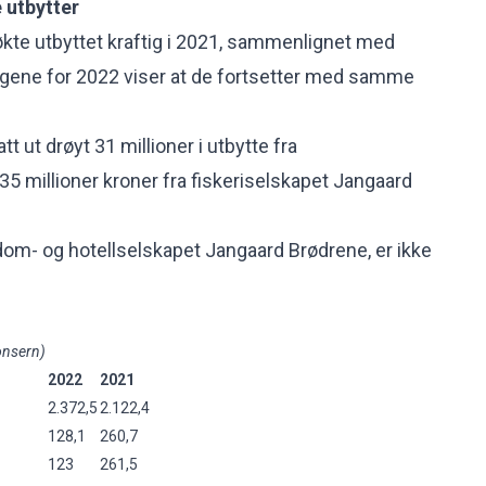
 utbytter
kte utbyttet kraftig i 2021,
sammenlignet med
ingene for 2022 viser at de fortsetter med samme
att ut drøyt 31 millioner i utbytte fra
5 millioner kroner fra fiskeriselskapet Jangaard
om- og hotellselskapet Jangaard Brødrene, er ikke
nsern)
2022
2021
2.372,5
2.122,4
128,1
260,7
123
261,5