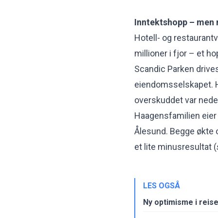
Inntektshopp – men 
Hotell- og restaurant
millioner i fjor – et h
Scandic Parken drives
eiendomsselskapet. H
overskuddet var nede 
Haagensfamilien eier 
Ålesund. Begge økte o
et lite minusresultat (
LES OGSÅ
Ny optimisme i reise