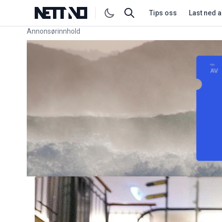
Tips oss
Last ned 
Annonsørinnhold
Link for annonse