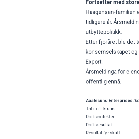
Fortsetter med store
Haagensen-familien
ø
tidligere år. Årsmeld
utbyttepolitikk.
Etter fjoråret ble det t
konsernselskapet og 3
Export.
Årsmeldinga for eiend
offentlig ennå.
Aaalesund Enterprises
(ko
Tal i mill. kroner
Driftsinntekter
Driftsresultat
Resultat før skatt