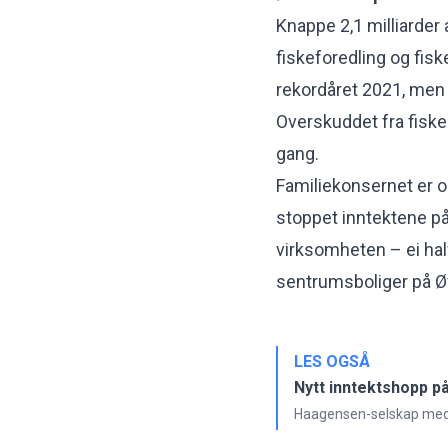
Knappe 2,1 milliarder 
fiskeforedling og fisk
rekordåret 2021, men
Overskuddet fra fisk
gang.
Familiekonsernet er og
stoppet inntektene på
virksomheten – ei halv
sentrumsboliger på Øv
LES OGSÅ
Nytt inntektshopp på
Haagensen-selskap med n