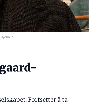
e Øyehaug
ngaard-
elskapet. Fortsetter å ta