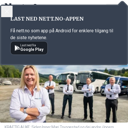
LOGG INN
MENY
Annonsørinnhold
LAST NED NETT.NO-APPEN
Link for annonse
Få nett.no som app på Android for enklere tilgang til
de siste nyhetene.
Last ned fra
Google Play
KRAFTIG AUKE: Siden Inger Mari Tryggestad og dei andre i Ingers