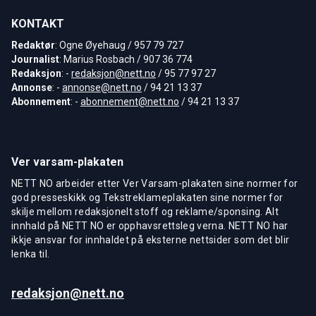
KONTAKT
Redaktør
: Ogne Øyehaug / 957 79 727
Journalist
: Marius Rosbach / 907 36 774
Redaksjon
: -
redaksjon@nett.no
/ 95 77 97 27
Annonse
: -
annonse@nett.no
/ 94 21 13 37
Abonnement
: -
abonnement@nett.no
/ 94 21 13 37
Ver varsam-plakaten
NETT NO arbeider etter Ver Varsam-plakaten sine normer for
god presseskikk og Tekstreklameplakaten sine normer for
skilje mellom redaksjonelt stoff og reklame/sponsing. Alt
innhald på NETT NO er opphavsrettsleg verna. NETT NO har
ikkje ansvar for innhaldet på eksterne nettsider som det blir
lenka til.
redaksjon@nett.no