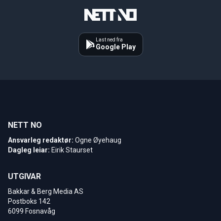
Last ned fra
Google Play
NETT NO
Ansvarleg redaktør:
Ogne Øyehaug
Dagleg leiar:
Eirik Staurset
UTGIVAR
Bakkar & Berg Media AS
Postboks 142
6099 Fosnavåg