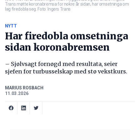
Trans møtte koronabremsa for nokre år sidan, har omsetninga om
lag firedobla seg. Foto: Ingers Trans
NYTT
Har firedobla omsetninga
sidan koronabremsen
– Sjølvsagt fornøgd med resultata, seier
sjefen for turbusselskap med stø vekstkurs.
MARIUS ROSBACH
11.03.2026