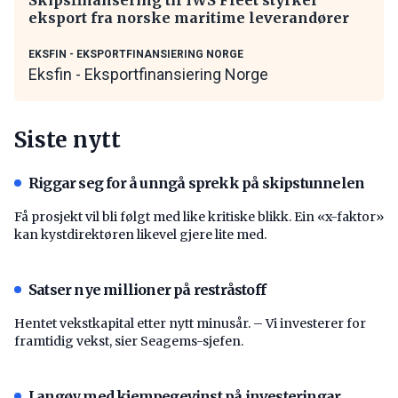
eksport fra norske maritime leverandører
EKSFIN - EKSPORTFINANSIERING NORGE
Eksfin - Eksportfinansiering Norge
Siste nytt
Riggar seg for å unngå sprekk på skipstunnelen
Få prosjekt vil bli følgt med like kritiske blikk. Ein «x-faktor»
kan kystdirektøren likevel gjere lite med.
Satser nye millioner på restråstoff
Hentet vekstkapital etter nytt minusår. – Vi investerer for
framtidig vekst, sier Seagems-sjefen.
Langøy med kjempegevinst på investeringar