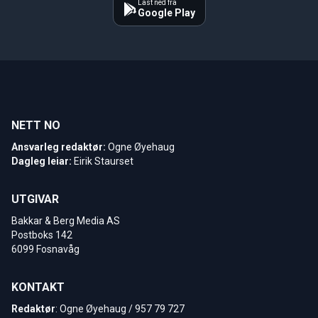
Last ned fra
Google Play
NETT NO
Ansvarleg redaktør:
Ogne Øyehaug
Dagleg leiar:
Eirik Staurset
UTGIVAR
Bakkar & Berg Media AS
Postboks 142
6099 Fosnavåg
KONTAKT
Redaktør
: Ogne Øyehaug / 957 79 727