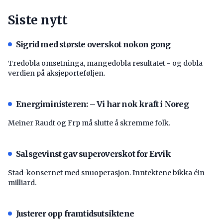
Siste nytt
Sigrid med største overskot nokon gong
Tredobla omsetninga, mangedobla resultatet - og dobla
verdien på aksjeporteføljen.
Energiministeren: – Vi har nok kraft i Noreg
Meiner Raudt og Frp må slutte å skremme folk.
Salsgevinst gav superoverskot for Ervik
Stad-konsernet med snuoperasjon. Inntektene bikka éin
milliard.
Justerer opp framtidsutsiktene