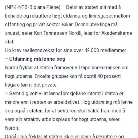
(NPK-NTB-Bibiana Piene) – Delar av staten slit med å
behalde og rekruttere høgt utdanna, og lønnsgapet mellom
offentleg og privat sektor aukar. Denne utviklinga må
snuast, seier Kari Tønnessen Nordli, leiar for Akademikerne
stat.
Ho krev reallønnsvekst for sine over 42.000 medlemmer.
– Utdanning må lønne seg
Nordli fryktar at staten framover vil tape konkurransen om
høgt utdanna. Enkelte grupper kan få opptil 40 prosent
høgare lønn i det private.
– Samtidig veit vi at lønnsforskjellane internt i staten er
mindre enn i resten av arbeidslivet. Høg utdanning må lønne
seg også i staten, for at sektoren skal halde fram med å
vere ein attraktiv arbeidsplass for høgt utdanna, seier
Nordli.
Også Unio fryktar at staten ikkje vil klare å rekruttere og