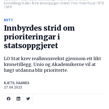
kronetillegg til alle i årets lønnsoppgjer i staten. Foto: Vidar Ruud / NTB
/ NPK
NYTT
Innbyrdes strid om
prioriteringar i
statsoppgjeret
LO Stat krev reallønnsvekst gjennom eit likt
kronetillegg. Unio og Akademikerne vil at
høgt utdanna blir prioriterte.
KJETIL HAANES
27.04.2023