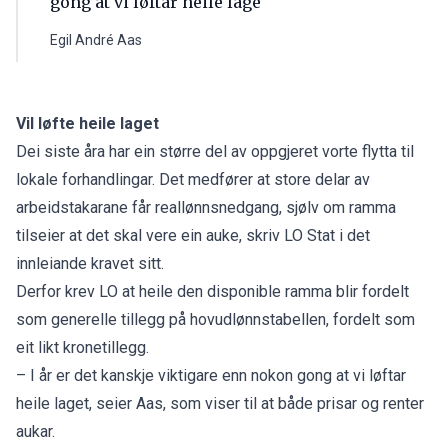
gong at vi løftar heile lage
Egil André Aas
Vil løfte heile laget
Dei siste åra har ein større del av oppgjeret vorte flytta til
lokale forhandlingar. Det medfører at store delar av
arbeidstakarane får reallønnsnedgang, sjølv om ramma
tilseier at det skal vere ein auke, skriv LO Stat i det
innleiande kravet sitt.
Derfor krev LO at heile den disponible ramma blir fordelt
som generelle tillegg på hovudlønnstabellen, fordelt som
eit likt kronetillegg.
– I år er det kanskje viktigare enn nokon gong at vi løftar
heile laget, seier Aas, som viser til at både prisar og renter
aukar.