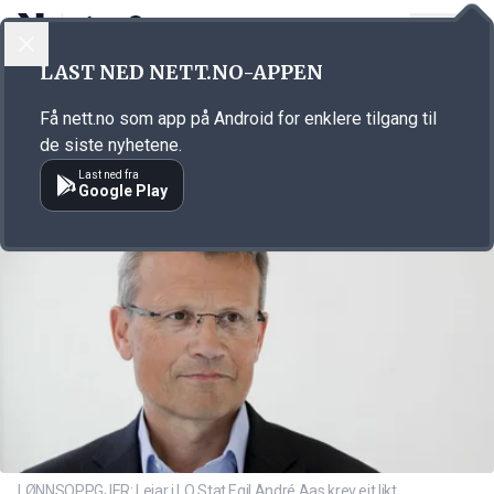
LOGG INN
MENY
Annonsørinnhold
LAST NED NETT.NO-APPEN
Link for annonse
Få nett.no som app på Android for enklere tilgang til
de siste nyhetene.
Last ned fra
Google Play
LØNNSOPPGJER: Leiar i LO Stat Egil André Aas krev eit likt