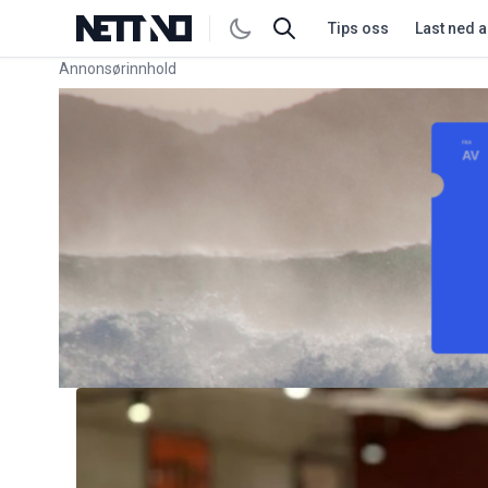
Tips oss
Last ned 
Annonsørinnhold
Link for annonse