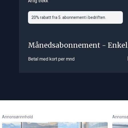
Årlig trekk
20% rabatt fra 5. abonnement i bedriften.
Månedsabonnement - Enkel
Betal med kort per mnd
Annonsørinnhold
Annonsø