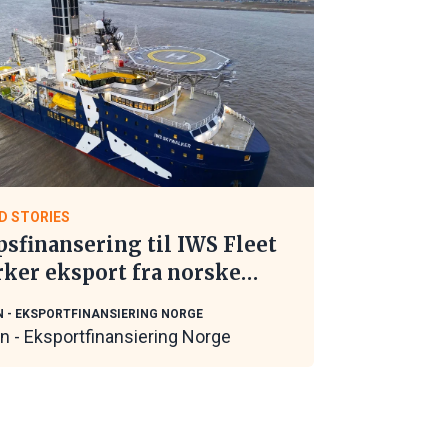
D STORIES
psfinansering til IWS Fleet
rker eksport fra norske
itime leverandører
N - EKSPORTFINANSIERING NORGE
in - Eksportfinansiering Norge