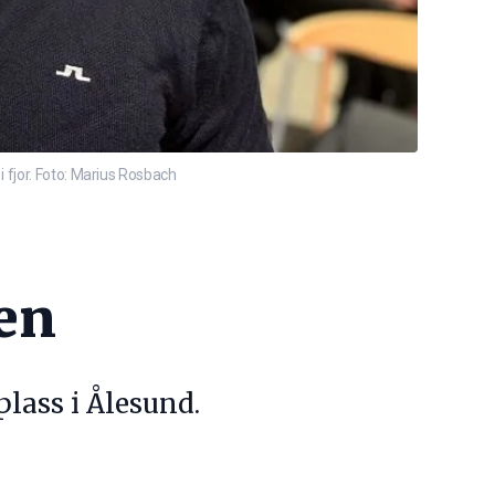
 fjor. Foto: Marius Rosbach
en
lass i Ålesund.