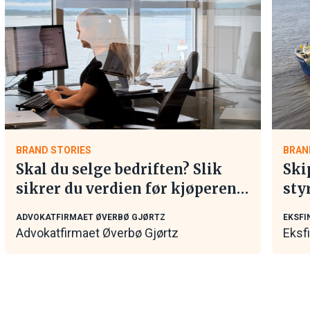
BRAND STORIES
BRAN
Skal du selge bedriften? Slik
Ski
sikrer du verdien før kjøperen
sty
tar kontakt
mar
ADVOKATFIRMAET ØVERBØ GJØRTZ
EKSFI
Advokatfirmaet Øverbø Gjørtz
Eksf