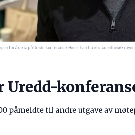
en for å delta på Uredd-konferanse. Her er han fra et studentbesøk i byen i
or Uredd-konferans
0 påmeldte til andre utgave av møtep