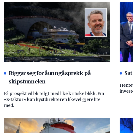
Riggar seg for å unngå sprekk på
Sat
skipstunnelen
Hentet
invest
Få prosjekt vil bli følgt med like kritiske blikk. Ein
«x-faktor» kan kystdirektøren likevel gjere lite
med.