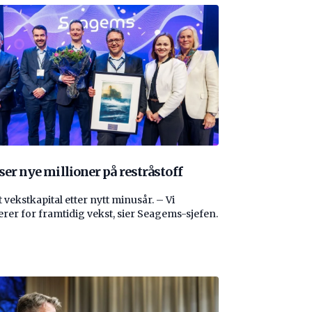
ser nye millioner på restråstoff
 vekstkapital etter nytt minusår. – Vi
erer for framtidig vekst, sier Seagems-sjefen.