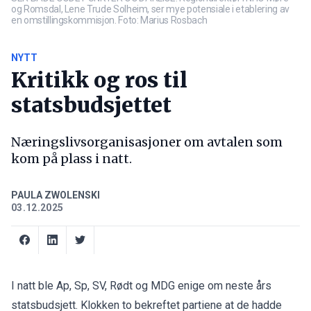
og Romsdal, Lene Trude Solheim, ser mye potensiale i etablering av
en omstillingskommisjon. Foto: Marius Rosbach
NYTT
Kritikk og ros til
statsbudsjettet
Næringslivsorganisasjoner om avtalen som
kom på plass i natt.
PAULA ZWOLENSKI
03.12.2025
I natt ble Ap, Sp, SV, Rødt og MDG enige om neste års
statsbudsjett. Klokken to bekreftet partiene at de hadde