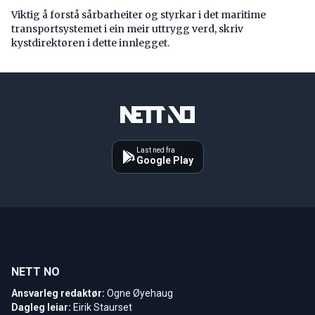
Viktig å forstå ­sårbarheiter og styrkar i det maritime
transport­systemet i ein meir uttrygg verd, skriv
kystdirektøren i dette innlegget.
Last ned fra
Google Play
NETT NO
Ansvarleg redaktør:
Ogne Øyehaug
Dagleg leiar:
Eirik Staurset