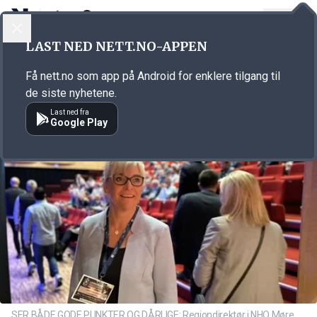
LOGG INN
MENY
Annonsørinnhold
LAST NED NETT.NO-APPEN
Link for annonse
Få nett.no som app på Android for enklere tilgang til
de siste nyhetene.
Last ned fra
Google Play
SER BÅDE GODE PUNKTER OG DÅRLIGE: Regiondirektør i NHO Møre