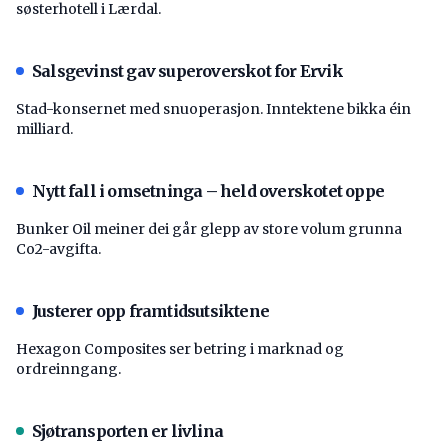
søsterhotell i Lærdal.
Salsgevinst gav superoverskot for Ervik
Stad-konsernet med snuoperasjon. Inntektene bikka éin
milliard.
Nytt fall i omsetninga – held overskotet oppe
Bunker Oil meiner dei går glepp av store volum grunna
Co2-avgifta.
Justerer opp framtidsutsiktene
Hexagon Composites ser betring i marknad og
ordreinngang.
Sjøtransporten er livlina