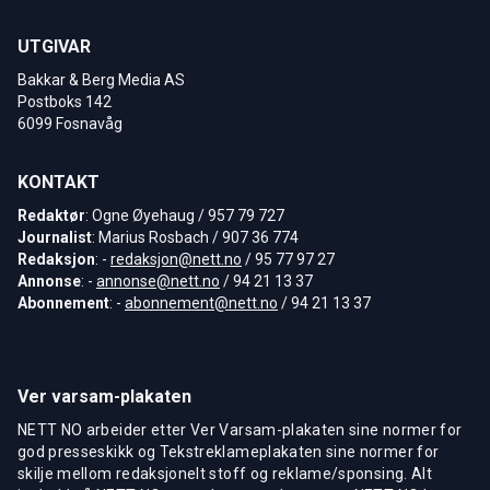
UTGIVAR
Bakkar & Berg Media AS
Postboks 142
6099 Fosnavåg
KONTAKT
Redaktør
: Ogne Øyehaug / 957 79 727
Journalist
: Marius Rosbach / 907 36 774
Redaksjon
: -
redaksjon@nett.no
/ 95 77 97 27
Annonse
: -
annonse@nett.no
/ 94 21 13 37
Abonnement
: -
abonnement@nett.no
/ 94 21 13 37
Ver varsam-plakaten
NETT NO arbeider etter Ver Varsam-plakaten sine normer for
god presseskikk og Tekstreklameplakaten sine normer for
skilje mellom redaksjonelt stoff og reklame/sponsing. Alt