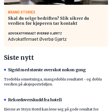
BRAND STORIES
Skal du selge bedriften? Slik sikrer du
verdien før kjøperen tar kontakt
ADVOKATFIRMAET ØVERBØ GJØRTZ
Advokatfirmaet Øverbø Gjørtz
Siste nytt
Sigrid med største overskot nokon gong
Tredobla omsetninga, mangedobla resultatet - og dobla
verdien på aksjeporteføljen.
Rekordoverskudd fra hotell
Eierne av Stryn Hotel kan lene seg på gode resultat for