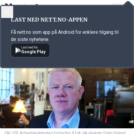
LOGG INN
MENY
Annonsørinnhold
LAST NED NETT.NO-APPEN
Link for annonse
Få nett.no som app på Android for enklere tilgang til
de siste nyhetene.
Last ned fra
Google Play
FALLER: Arbeidsledigheten fortsetter å fall, slik direktør Stein Veland