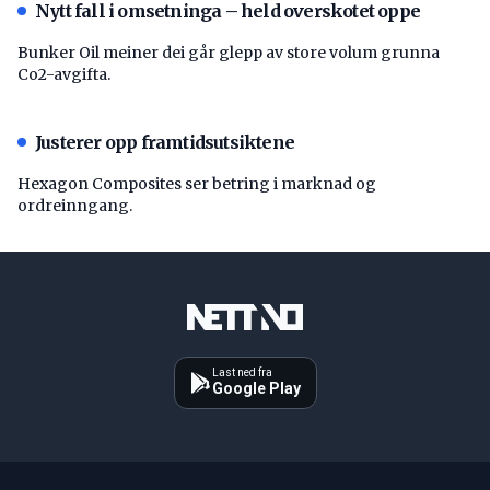
Nytt fall i omsetninga – held overskotet oppe
Bunker Oil meiner dei går glepp av store volum grunna
Co2-avgifta.
Justerer opp framtidsutsiktene
Hexagon Composites ser betring i marknad og
ordreinngang.
Last ned fra
Google Play