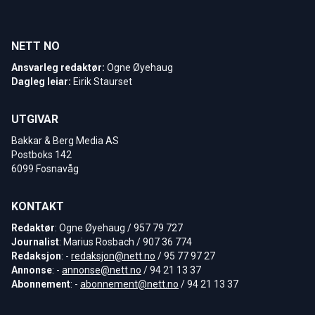
NETT NO
Ansvarleg redaktør:
Ogne Øyehaug
Dagleg leiar:
Eirik Staurset
UTGIVAR
Bakkar & Berg Media AS
Postboks 142
6099 Fosnavåg
KONTAKT
Redaktør
: Ogne Øyehaug / 957 79 727
Journalist
: Marius Rosbach / 907 36 774
Redaksjon
: -
redaksjon@nett.no
/ 95 77 97 27
Annonse
: -
annonse@nett.no
/ 94 21 13 37
Abonnement
: -
abonnement@nett.no
/ 94 21 13 37