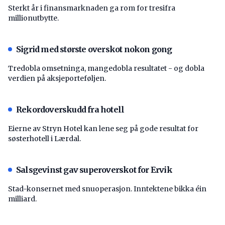
Sterkt år i finansmarknaden ga rom for tresifra
millionutbytte.
Sigrid med største overskot nokon gong
Tredobla omsetninga, mangedobla resultatet - og dobla
verdien på aksjeporteføljen.
Rekordoverskudd fra hotell
Eierne av Stryn Hotel kan lene seg på gode resultat for
søsterhotell i Lærdal.
Salsgevinst gav superoverskot for Ervik
Stad-konsernet med snuoperasjon. Inntektene bikka éin
milliard.