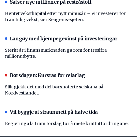
Satser nye millioner på restråstoff
Hentet vekstkapital etter nytt minusår. – Vi investerer for
framtidig vekst, sier Seagems-sjefen.
Langøy med kjempegevinst på investeringar
Sterkt år i finansmarknaden ga rom for tresifra
millionutbytte.
Børsdagen: Kursras for reiarlag
Slik gjekk det med dei børsnoterte selskapa på
Nordvestlandet.
Vil byggje ut straumnett på halve tida
Regjeringa la fram forslag for å møte kraftutfordringane.