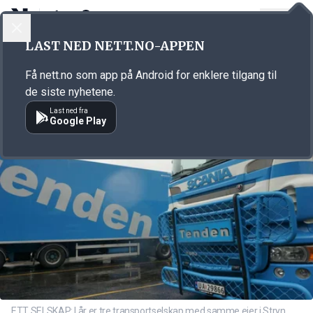
LOGG INN
MENY
Annonsørinnhold
LAST NED NETT.NO-APPEN
Link for annonse
Få nett.no som app på Android for enklere tilgang til
de siste nyhetene.
Last ned fra
Google Play
ETT SELSKAP: I år er tre transportselskap med samme eier i Stryn