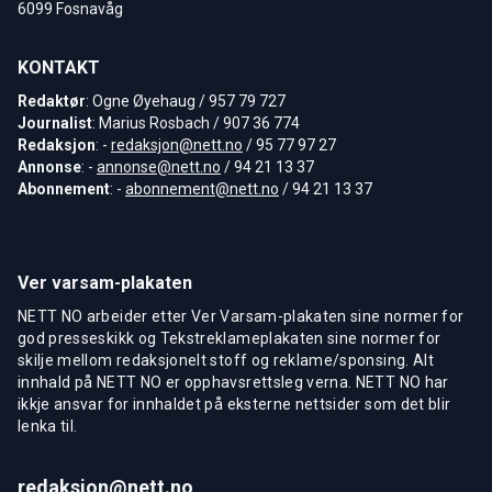
6099 Fosnavåg
KONTAKT
Redaktør
: Ogne Øyehaug / 957 79 727
Journalist
: Marius Rosbach / 907 36 774
Redaksjon
: -
redaksjon@nett.no
/ 95 77 97 27
Annonse
: -
annonse@nett.no
/ 94 21 13 37
Abonnement
: -
abonnement@nett.no
/ 94 21 13 37
Ver varsam-plakaten
NETT NO arbeider etter Ver Varsam-plakaten sine normer for
god presseskikk og Tekstreklameplakaten sine normer for
skilje mellom redaksjonelt stoff og reklame/sponsing. Alt
innhald på NETT NO er opphavsrettsleg verna. NETT NO har
ikkje ansvar for innhaldet på eksterne nettsider som det blir
lenka til.
redaksjon@nett.no