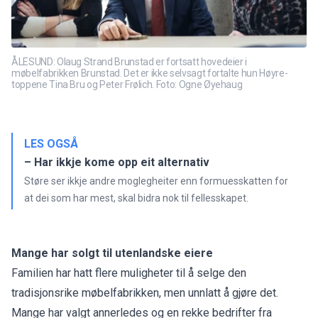
ÅLESUND: Olaug Strand Brunstad er fortsatt hovedeier i
møbelfabrikken Brunstad. Det er ikke selvsagt fortalte hun Høyre-
toppene Tina Bru og Peter Frølich. Foto: Ogne Øyehaug
LES OGSÅ
– Har ikkje kome opp eit alternativ
Støre ser ikkje andre moglegheiter enn formuesskatten for
at dei som har mest, skal bidra nok til fellesskapet.
Mange har solgt til utenlandske eiere
Familien har hatt flere muligheter til å selge den
tradisjonsrike møbelfabrikken, men unnlatt å gjøre det.
Mange har valgt annerledes og en rekke bedrifter fra