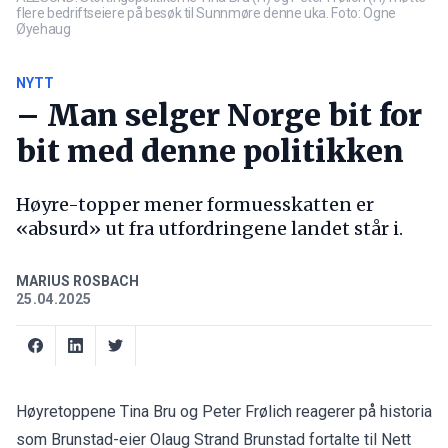
flere bedriftseiere på besøk til Sunnmøre denne uka. Foto: Ogne
Øyehaug
NYTT
– Man selger Norge bit for
bit med denne politikken
Høyre-topper mener formuesskatten er
«absurd» ut fra utfordringene landet står i.
MARIUS ROSBACH
25.04.2025
Høyretoppene Tina Bru og Peter Frølich reagerer på historia
som Brunstad-eier Olaug Strand Brunstad
fortalte til Nett