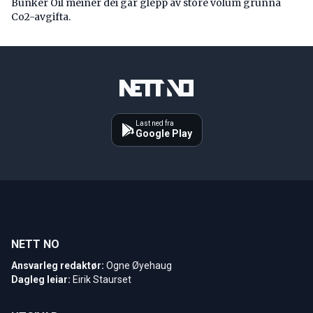
Bunker Oil meiner dei går glepp av store volum grunna
Co2-avgifta.
Last ned fra
Google Play
NETT NO
Ansvarleg redaktør:
Ogne Øyehaug
Dagleg leiar:
Eirik Staurset