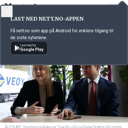
LOGG INN
MENY
Annonsørinnhold
LAST NED NETT.NO-APPEN
Link for annonse
Få nett.no som app på Android for enklere tilgang til
de siste nyhetene.
Last ned fra
Google Play
ÅLESUND: Stortingspolitikerne Tina Bru (H) og Peter Frølich (H) møtte