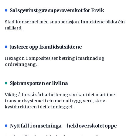
Salsgevinst gav superoverskot for Ervik
Stad-konsernet med snuoperasjon. Inntektene bikka éin
milliard.
Justerer opp framtidsutsiktene
Hexagon Composites ser betring i marknad og
ordreinngang.
Sjøtransporten er livlina
Viktig å forstå ­sårbarheiter og styrkar i det maritime
transport­systemet i ein meir uttrygg verd, skriv
kystdirektøren i dette innlegget.
Nytt fall i omsetninga – held overskotet oppe