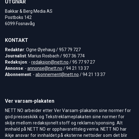
UTGIVAR
Bakkar & Berg Media AS
Postboks 142
6099 Fosnavåg
KONTAKT
Redaktør
: Ogne Øyehaug / 957 79 727
Journalist
: Marius Rosbach / 907 36 774
Redaksjon
: -
redaksjon@nett.no
/ 95 77 97 27
Annonse
: -
annonse@nett.no
/ 94 21 13 37
Abonnement
: -
abonnement@nett.no
/ 94 21 13 37
Ver varsam-plakaten
NETT NO arbeider etter Ver Varsam-plakaten sine normer for
god presseskikk og Tekstreklameplakaten sine normer for
skilje mellom redaksjonelt stoff og reklame/sponsing. Alt
innhald på NETT NO er opphavsrettsleg verna. NETT NO har
ikkje ansvar for innhaldet på eksterne nettsider som det blir