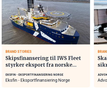
BRAND STORIES
BRAN
Skipsfinansering til IWS Fleet
Ska
styrker eksport fra norske
sik
maritime leverandører
tar
EKSFIN - EKSPORTFINANSIERING NORGE
ADVOK
Eksfin - Eksportfinansiering Norge
Advo