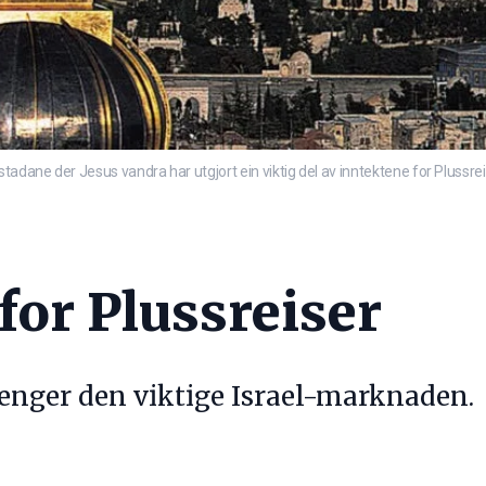
 stadane der Jesus vandra har utgjort ein viktig del av inntektene for Plus
for Plussreiser
tenger den viktige Israel-marknaden.