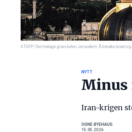
STOPP: Den heilage gravs kirke i Jerusalem. Å besøke Israel og
NYTT
Minus 
Iran-krigen s
OGNE ØYEHAUG
15.05.2026