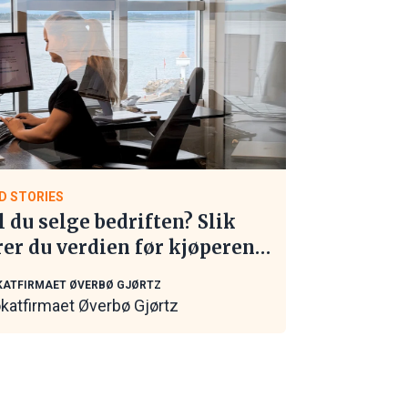
D STORIES
l du selge bedriften? Slik
rer du verdien før kjøperen
 kontakt
ATFIRMAET ØVERBØ GJØRTZ
katfirmaet Øverbø Gjørtz