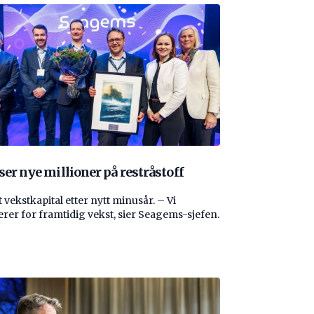
ser nye millioner på restråstoff
 vekstkapital etter nytt minusår. – Vi
erer for framtidig vekst, sier Seagems-sjefen.