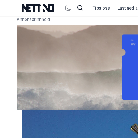
Tips oss
Last ned 
Annonsørinnhold
Link for annonse