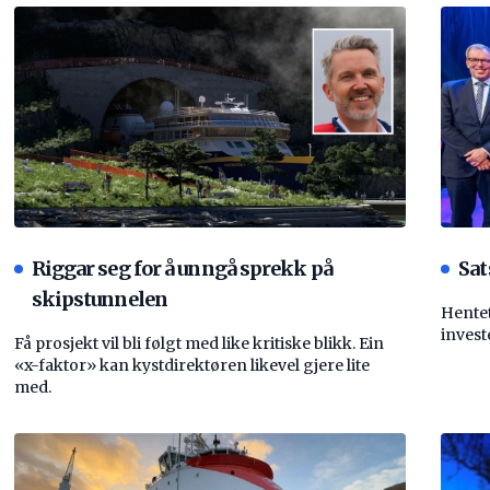
Riggar seg for å unngå sprekk på
Sat
skipstunnelen
Hentet
invest
Få prosjekt vil bli følgt med like kritiske blikk. Ein
«x-faktor» kan kystdirektøren likevel gjere lite
med.