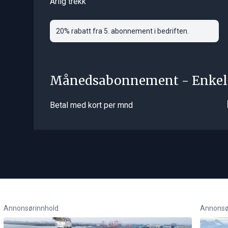
Årlig trekk
20% rabatt fra 5. abonnement i bedriften.
Månedsabonnement - Enkel
Betal med kort per mnd
Annonsørinnhold
Annonsø