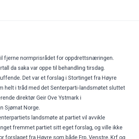
et vil fjerne normprisrådet for oppdrettsnæringen.
ertall da saka var oppe til behandling tirsdag.
ffende. Det var et forslag i Stortinget fra Høyre
 helt i tråd med det Senterparti-landsmøtet sluttet
rerende direktør Geir Ove Ystmark i
n Sjømat Norge.
nterpartiets landsmøte at partiet vil avvikle
nget fremmet partiet sitt eget forslag, og ville ikke
 forslaget fra Høyre som både Frp, Venstre, Krf og