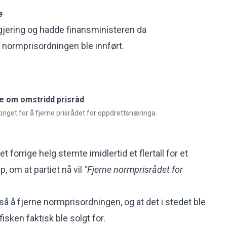
e
egjering og hadde finansministeren da
normprisordningen ble innført.
e om omstridd prisråd
ortinget for å fjerne prisrådet for oppdrettsnæringa.
et forrige helg stemte imidlertid et flertall for et
p, om at partiet nå vil
"Fjerne normprisrådet for
å å fjerne normprisordningen, og at det i stedet ble
 fisken faktisk ble solgt for.