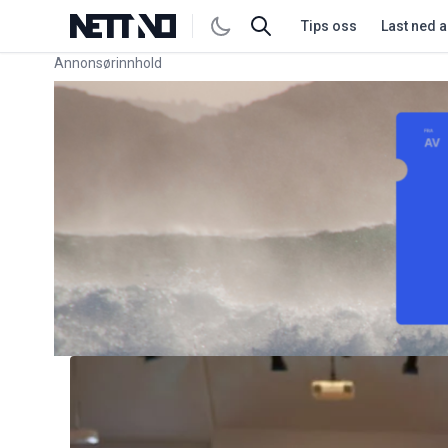
Tips oss
Last ned 
Annonsørinnhold
Link for annonse