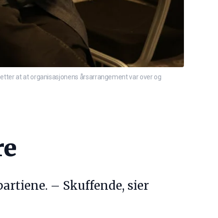
 etter at at organisasjonens årsarrangement var over og
re
artiene. – Skuffende, sier