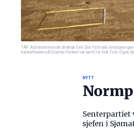
TAP: Administrerende direktør Geir Ove Ystmark i bransjeorgani
bankettsalen på Scandic Parken var tømt for folk. Foto: Ogne 
NYTT
Normpr
Senterpartiet 
sjefen i Sjøma