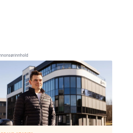
nnonsørinnhold