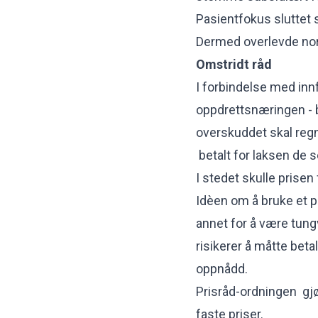
Pasientfokus sluttet s
Dermed overlevde nor
Omstridt råd
I forbindelse med inn
oppdrettsnæringen - bl
overskuddet skal regn
betalt for laksen de s
I stedet skulle prisen
Idèen om å bruke et pr
annet for å være tung
risikerer å måtte beta
oppnådd.
Prisråd-ordningen gjør
faste priser.