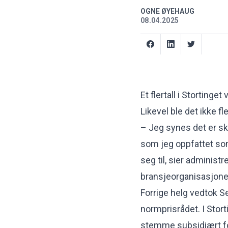
OGNE ØYEHAUG
08.04.2025
Et flertall i Storting
Likevel ble det ikke fl
– Jeg synes det er sku
som jeg oppfattet som
seg til, sier administ
bransjeorganisasjone
Forrige helg vedtok Se
normprisrådet. I Storti
stemme subsidiært for