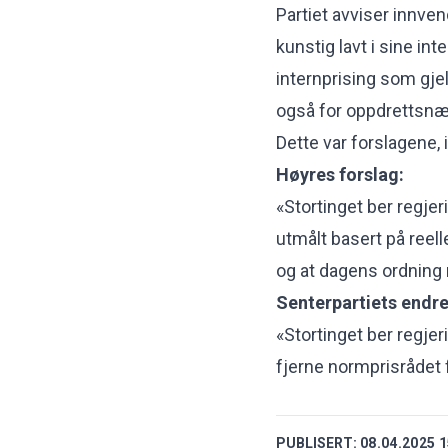
Partiet avviser innv
kunstig lavt i sine in
internprising som gje
også for oppdrettsnæ
Dette var forslagene,
Høyres forslag:
«Stortinget ber regje
utmålt basert på reel
og at dagens ordning m
Senterpartiets endre
«Stortinget ber regje
fjerne normprisrådet 
PUBLISERT:
08.04.2025 1