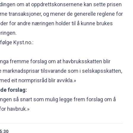
endingen om at oppdrettskonsernene kan sette prisen
terne transaksjoner, og mener de generelle reglene for
lder for andre næringen holder til å kunne brukes
ringen.
ifølge Kyst.no
.:
ringa fremme forslag om at havbruksskatten blir
le marknadsprisar tilsvarande som i selskapsskatten,
ed eit normprisråd blir avvikla.»
de forslag:
ringen så snart som mulig legge frem forslag om å
for havbruk.»
5:30