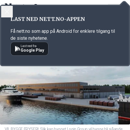
LOGG INN
MENY
Annonsørinnhold
LAST NED NETT.NO-APPEN
Link for annonse
Få nett.no som app på Android for enklere tilgang til
de siste nyhetene.
Last ned fra
Google Play
VIL BYGGE FRYSERI: Slik kan bygget Login Group vil bygge bli sjåande