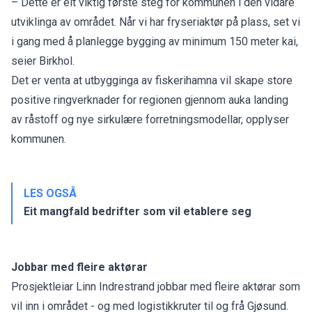
– Dette er eit viktig første steg for kommunen i den vidare
utviklinga av området. Når vi har fryseriaktør på plass, set vi
i gang med å planlegge bygging av minimum 150 meter kai,
seier Birkhol.
Det er venta at utbygginga av fiskerihamna vil skape store
positive ringverknader for regionen gjennom auka landing
av råstoff og nye sirkulære forretningsmodellar, opplyser
kommunen.
LES OGSÅ
Eit mangfald bedrifter som vil etablere seg
Jobbar med fleire aktørar
Prosjektleiar Linn Indrestrand jobbar med fleire aktørar som
vil inn i området - og med logistikkruter til og frå Gjøsund.