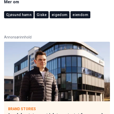
Mer om
Gjøsund hamn
Giske
eigedom
eiendom
Annonsørinnhold
BRAND STORIES