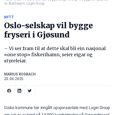
ut. Illustrasjon: Login Group
NYTT
Oslo-selskap vil bygge
fryseri i Gjøsund
– Vi ser fram til at dette skal bli ein nasjonal
«one stop» fiskerihamn, seier eigar og
styreleiar.
MARIUS ROSBACH
25.04.2025
Giske kommune har inngått opsjonsavtale med Login Group
om sal av ei tomt på 14.000 kvadratmeter på Gjøsundneset,