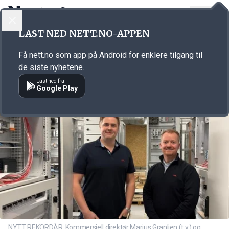
LOGG INN
MENY
Annonsørinnhold
LAST NED NETT.NO-APPEN
Link for annonse
Få nett.no som app på Android for enklere tilgang til
de siste nyhetene.
Last ned fra
Google Play
NYTT REKORDÅR: Kommersiell direktør Marius Granlien (t.v.) og