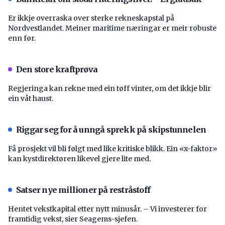
Er ikkje overraska over sterke rekneskapstal på
Nordvestlandet. Meiner maritime næringar er meir robuste
enn før.
Den store kraftprøva
Regjeringa kan rekne med ein tøff vinter, om det ikkje blir
ein våt haust.
Riggar seg for å unngå sprekk på skipstunnelen
Få prosjekt vil bli følgt med like kritiske blikk. Ein «x-faktor»
kan kystdirektøren likevel gjere lite med.
Satser nye millioner på restråstoff
Hentet vekstkapital etter nytt minusår. – Vi investerer for
framtidig vekst, sier Seagems-sjefen.