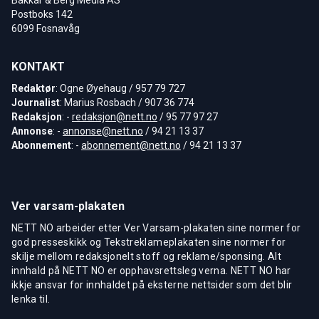
Postboks 142
6099 Fosnavåg
KONTAKT
Redaktør
: Ogne Øyehaug / 957 79 727
Journalist
: Marius Rosbach / 907 36 774
Redaksjon
: -
redaksjon@nett.no
/ 95 77 97 27
Annonse
: -
annonse@nett.no
/ 94 21 13 37
Abonnement
: -
abonnement@nett.no
/ 94 21 13 37
Ver varsam-plakaten
NETT NO arbeider etter Ver Varsam-plakaten sine normer for
god presseskikk og Tekstreklameplakaten sine normer for
skilje mellom redaksjonelt stoff og reklame/sponsing. Alt
innhald på NETT NO er opphavsrettsleg verna. NETT NO har
ikkje ansvar for innhaldet på eksterne nettsider som det blir
lenka til.