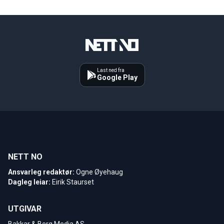
Last ned fra
Google Play
NETT NO
Ansvarleg redaktør:
Ogne Øyehaug
Dagleg leiar:
Eirik Staurset
UTGIVAR
Bakkar & Berg Media AS