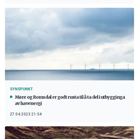
SYNSPUNKT
Møre og Romsdal er godt rusta til å ta del i utbygginga
av havenergi
27.04.2023 21:54