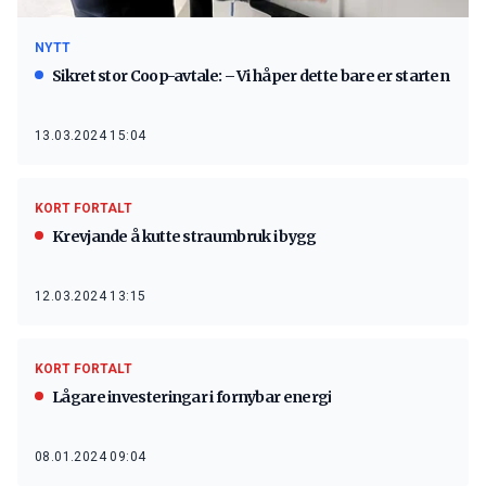
NYTT
Sikret stor Coop-avtale: – Vi håper dette bare er starten
13.03.2024 15:04
KORT FORTALT
Krevjande å kutte straumbruk i bygg
12.03.2024 13:15
KORT FORTALT
Lågare investeringar i fornybar energi
08.01.2024 09:04