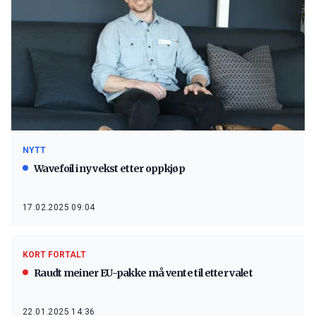
NYTT
Wavefoil i ny vekst etter oppkjøp
17.02.2025 09:04
KORT FORTALT
Raudt meiner EU-pakke må vente til etter valet
22.01.2025 14:36