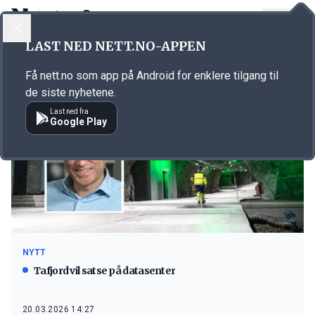
LOGG INN
MENY
LAST NED NETT.NO-APPEN
Emne: energi
Få nett.no som app på Android for enklere tilgang til
de siste nyhetene.
Last ned fra
Google Play
NYTT
Tafjord vil satse på datasenter
20.03.2026 14:27