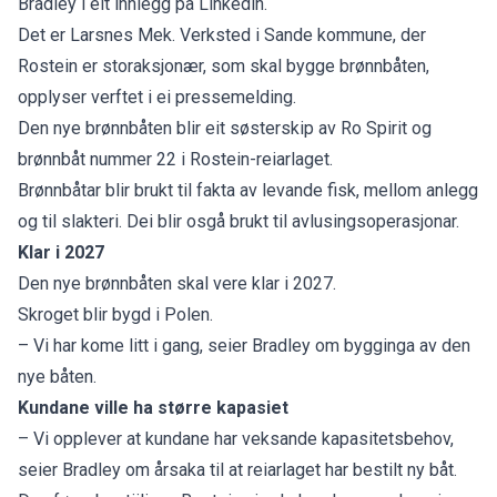
Bradley i eit innlegg på Linkedin.
Det er Larsnes Mek. Verksted i Sande kommune, der
Rostein er storaksjonær, som skal bygge brønnbåten,
opplyser verftet i ei
pressemelding
.
Den nye brønnbåten blir eit søsterskip av Ro Spirit og
brønnbåt nummer 22 i Rostein-reiarlaget.
Brønnbåtar blir brukt til fakta av levande fisk, mellom anlegg
og til slakteri. Dei blir osgå brukt til avlusingsoperasjonar.
Klar i 2027
Den nye brønnbåten skal vere klar i 2027.
Skroget blir bygd i Polen.
– Vi har kome litt i gang, seier Bradley om bygginga av den
nye båten.
Kundane ville ha større kapasiet
– Vi opplever at kundane har veksande kapasitetsbehov,
seier Bradley om årsaka til at reiarlaget har bestilt ny båt.