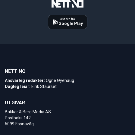
Last ned fra
Google Play
NETT NO
Ansvarleg redaktør:
Ogne Øyehaug
Dagleg leiar:
Eirik Staurset
UTGIVAR
Bakkar & Berg Media AS
Postboks 142
6099 Fosnavåg