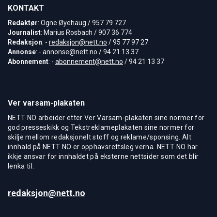
KONTAKT
Redaktør
: Ogne Øyehaug / 957 79 727
Journalist
: Marius Rosbach / 907 36 774
Redaksjon
: -
redaksjon@nett.no
/ 95 77 97 27
Annonse
: -
annonse@nett.no
/ 94 21 13 37
Abonnement
: -
abonnement@nett.no
/ 94 21 13 37
Ver varsam-plakaten
NETT NO arbeider etter Ver Varsam-plakaten sine normer for
god presseskikk og Tekstreklameplakaten sine normer for
skilje mellom redaksjonelt stoff og reklame/sponsing. Alt
innhald på NETT NO er opphavsrettsleg verna. NETT NO har
ikkje ansvar for innhaldet på eksterne nettsider som det blir
lenka til.
redaksjon@nett.no