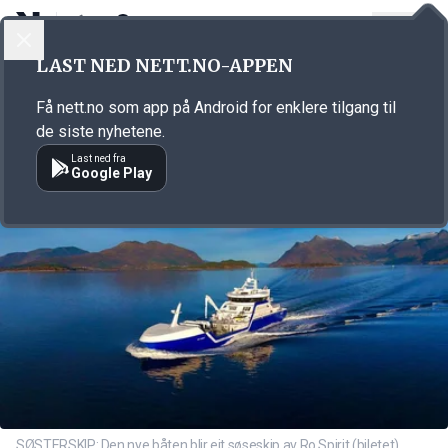
LOGG INN
MENY
Annonsørinnhold
LAST NED NETT.NO-APPEN
Link for annonse
Få nett.no som app på Android for enklere tilgang til
de siste nyhetene.
Last ned fra
Google Play
SØSTERSKIP: Den nye båten blir eit søseskip av Ro Spirit (biletet).