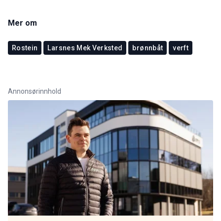
Mer om
Rostein
Larsnes Mek Verksted
brønnbåt
verft
Annonsørinnhold