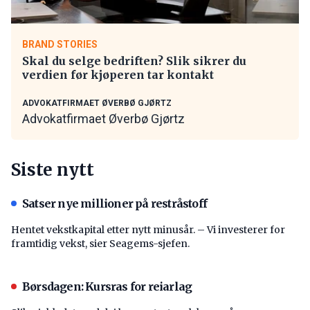
BRAND STORIES
Skal du selge bedriften? Slik sikrer du
verdien før kjøperen tar kontakt
ADVOKATFIRMAET ØVERBØ GJØRTZ
Advokatfirmaet Øverbø Gjørtz
Siste nytt
Satser nye millioner på restråstoff
Hentet vekstkapital etter nytt minusår. – Vi investerer for
framtidig vekst, sier Seagems-sjefen.
Børsdagen: Kursras for reiarlag