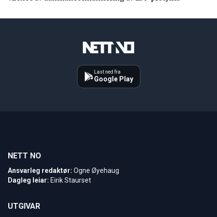
Last ned fra
Google Play
NETT NO
Ansvarleg redaktør:
Ogne Øyehaug
Dagleg leiar:
Eirik Staurset
UTGIVAR