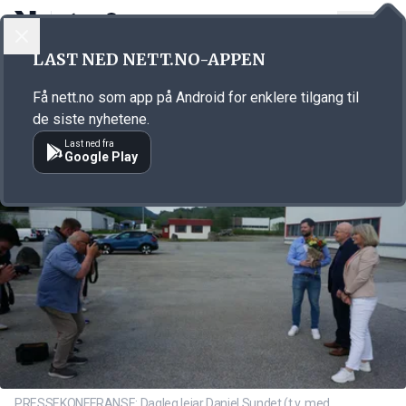
LOGG INN
MENY
Annonsørinnhold
LAST NED NETT.NO-APPEN
Link for annonse
Få nett.no som app på Android for enklere tilgang til
de siste nyhetene.
Last ned fra
Google Play
PRESSEKONFERANSE: Dagleg leiar Daniel Sundet (t.v. med