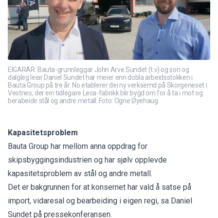
EIGARAR: Bauta-grunnleggar John Arve Sundet (t.v) og son og
dalgleg leiar Daniel Sundet har meier enn dobla arbeidsstokken i
Bauta Group på tre år. No etablerer dei ny verksemd på Skorgeneset i
Vestnes, der ein tidlegare Leca-fabrikk blir bygd om for å ta i mot og
berabeide stål og andre metall. Foto: Ogne Øyehaug
Kapasitetsproblem
Bauta Group har mellom anna oppdrag for
skipsbyggingsindustrien og har sjølv opplevde
kapasitetsproblem av stål og andre metall.
Det er bakgrunnen for at konsernet har vald å satse på
import, vidaresal og bearbeiding i eigen regi, sa Daniel
Sundet på pressekonferansen.