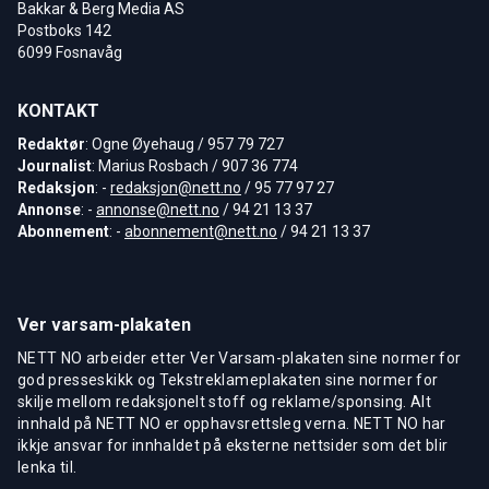
Bakkar & Berg Media AS
Postboks 142
6099 Fosnavåg
KONTAKT
Redaktør
: Ogne Øyehaug / 957 79 727
Journalist
: Marius Rosbach / 907 36 774
Redaksjon
: -
redaksjon@nett.no
/ 95 77 97 27
Annonse
: -
annonse@nett.no
/ 94 21 13 37
Abonnement
: -
abonnement@nett.no
/ 94 21 13 37
Ver varsam-plakaten
NETT NO arbeider etter Ver Varsam-plakaten sine normer for
god presseskikk og Tekstreklameplakaten sine normer for
skilje mellom redaksjonelt stoff og reklame/sponsing. Alt
innhald på NETT NO er opphavsrettsleg verna. NETT NO har
ikkje ansvar for innhaldet på eksterne nettsider som det blir
lenka til.