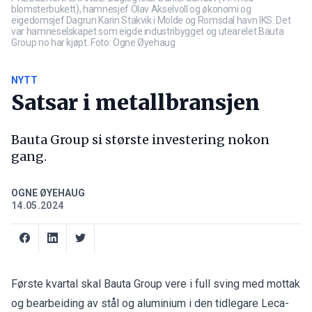
blomsterbukett), hamnesjef Olav Akselvoll og økonomi og
eigedomsjef Dagrun Karin Stakvik i Molde og Romsdal havn IKS. Det
var hamneselskapet som eigde industribygget og utearelet Bauta
Group no har kjøpt. Foto: Ogne Øyehaug
NYTT
Satsar i metallbransjen
Bauta Group si største investering nokon
gang.
OGNE ØYEHAUG
14.05.2024
Første kvartal skal Bauta Group vere i full sving med mottak
og bearbeiding av stål og aluminium i den tidlegare Leca-