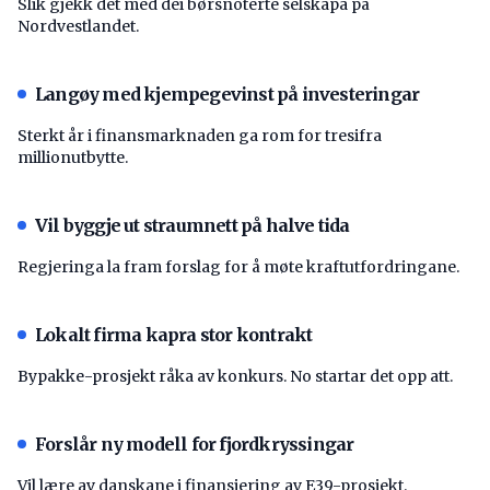
Slik gjekk det med dei børsnoterte selskapa på
Nordvestlandet.
Langøy med kjempegevinst på investeringar
Sterkt år i finansmarknaden ga rom for tresifra
millionutbytte.
Vil byggje ut straumnett på halve tida
Regjeringa la fram forslag for å møte kraftutfordringane.
Lokalt firma kapra stor kontrakt
Bypakke-prosjekt råka av konkurs. No startar det opp att.
Forslår ny modell for fjordkryssingar
Vil lære av danskane i finansiering av E39-prosjekt.