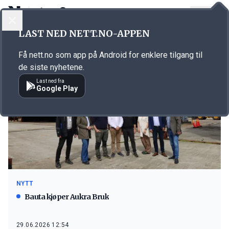
LOGG INN
MENY
LAST NED NETT.NO-APPEN
Emne: Bauta Group
Få nett.no som app på Android for enklere tilgang til
de siste nyhetene.
Last ned fra
Google Play
NYTT
Bauta kjøper Aukra Bruk
29.06.2026 12:54