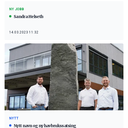
NY JOBB
Sandra Helseth
14.03.2023 11:32
NYTT
Nytt navn og ny havbrukssatsing