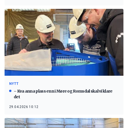
NYTT
– Kva anna plass enn i Møre og Romsdal skal vi klare
det
29.04.2026 10:12