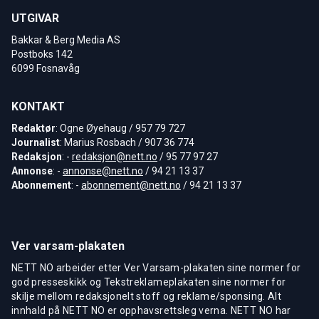
UTGIVAR
Bakkar & Berg Media AS
Postboks 142
6099 Fosnavåg
KONTAKT
Redaktør
: Ogne Øyehaug / 957 79 727
Journalist
: Marius Rosbach / 907 36 774
Redaksjon
: -
redaksjon@nett.no
/ 95 77 97 27
Annonse
: -
annonse@nett.no
/ 94 21 13 37
Abonnement
: -
abonnement@nett.no
/ 94 21 13 37
Ver varsam-plakaten
NETT NO arbeider etter Ver Varsam-plakaten sine normer for
god presseskikk og Tekstreklameplakaten sine normer for
skilje mellom redaksjonelt stoff og reklame/sponsing. Alt
innhald på NETT NO er opphavsrettsleg verna. NETT NO har