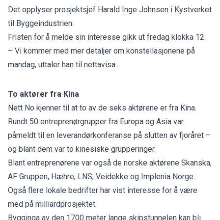
Det opplyser prosjektsjef Harald Inge Johnsen i Kystverket
til
Byggeindustrien
.
Fristen for å melde sin interesse gikk ut fredag klokka 12.
– Vi kommer med mer detaljer om konstellasjonene på
mandag, uttaler han til nettavisa.
To aktører fra Kina
Nett No kjenner til at to av de seks aktørene er fra Kina.
Rundt 50 entreprenørgrupper fra Europa og Asia var
påmeldt til en
leverandørkonferanse
på slutten av fjoråret –
og blant dem var to kinesiske grupperinger.
Blant entreprenørene var også de norske aktørene Skanska,
AF Gruppen, Hæhre, LNS, Veidekke og Implenia Norge.
Også
flere lokale bedrifter
har vist interesse for å være
med på milliardprosjektet.
Bygginga av den 1700 meter lange skipstunnelen kan bli