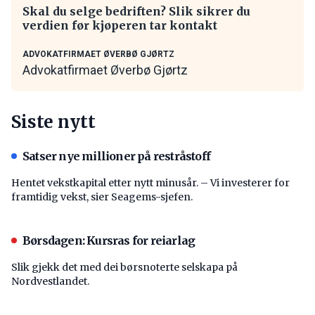
Skal du selge bedriften? Slik sikrer du
verdien før kjøperen tar kontakt
ADVOKATFIRMAET ØVERBØ GJØRTZ
Advokatfirmaet Øverbø Gjørtz
Siste nytt
Satser nye millioner på restråstoff
Hentet vekstkapital etter nytt minusår. – Vi investerer for
framtidig vekst, sier Seagems-sjefen.
Børsdagen: Kursras for reiarlag
Slik gjekk det med dei børsnoterte selskapa på
Nordvestlandet.