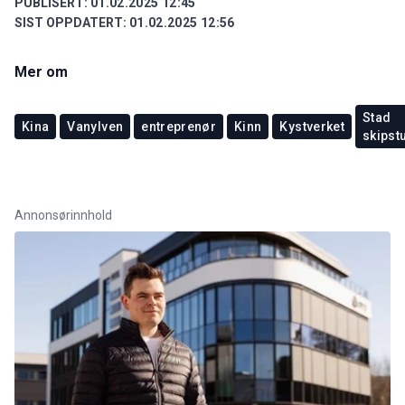
PUBLISERT:
01.02.2025 12:45
SIST OPPDATERT:
01.02.2025 12:56
Mer om
Stad
Kina
Vanylven
entreprenør
Kinn
Kystverket
skipst
Annonsørinnhold