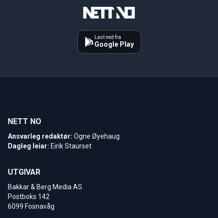
Last ned fra
Google Play
NETT NO
Ansvarleg redaktør:
Ogne Øyehaug
Dagleg leiar:
Eirik Staurset
UTGIVAR
Bakkar & Berg Media AS
Postboks 142
6099 Fosnavåg