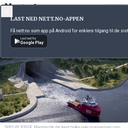
LOGG INN
MENY
Annonsørinnhold
LAST NED NETT.NO-APPEN
Link for annonse
Få nett.no som app på Android for enklere tilgang til de sis
Last ned fra
Google Play
SEKS VIL BYGGE: Mandag blir det kjent hvilke seks grupperinger som