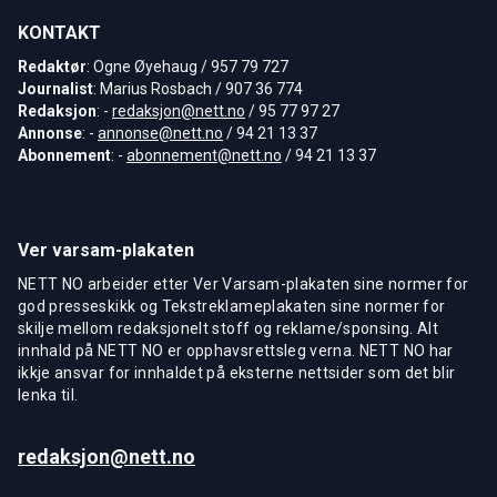
KONTAKT
Redaktør
: Ogne Øyehaug / 957 79 727
Journalist
: Marius Rosbach / 907 36 774
Redaksjon
: -
redaksjon@nett.no
/ 95 77 97 27
Annonse
: -
annonse@nett.no
/ 94 21 13 37
Abonnement
: -
abonnement@nett.no
/ 94 21 13 37
Ver varsam-plakaten
NETT NO arbeider etter Ver Varsam-plakaten sine normer for
god presseskikk og Tekstreklameplakaten sine normer for
skilje mellom redaksjonelt stoff og reklame/sponsing. Alt
innhald på NETT NO er opphavsrettsleg verna. NETT NO har
ikkje ansvar for innhaldet på eksterne nettsider som det blir
lenka til.
redaksjon@nett.no