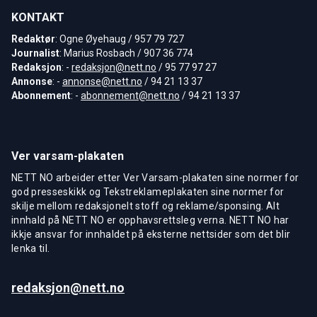
KONTAKT
Redaktør
: Ogne Øyehaug / 957 79 727
Journalist
: Marius Rosbach / 907 36 774
Redaksjon
: -
redaksjon@nett.no
/ 95 77 97 27
Annonse
: -
annonse@nett.no
/ 94 21 13 37
Abonnement
: -
abonnement@nett.no
/ 94 21 13 37
Ver varsam-plakaten
NETT NO arbeider etter Ver Varsam-plakaten sine normer for
god presseskikk og Tekstreklameplakaten sine normer for
skilje mellom redaksjonelt stoff og reklame/sponsing. Alt
innhald på NETT NO er opphavsrettsleg verna. NETT NO har
ikkje ansvar for innhaldet på eksterne nettsider som det blir
lenka til.
redaksjon@nett.no