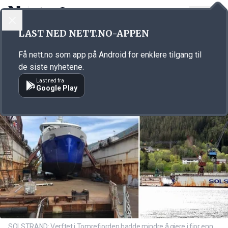
LOGG INN
MENY
Annonsørinnhold
LAST NED NETT.NO-APPEN
Link for annonse
Få nett.no som app på Android for enklere tilgang til
de siste nyhetene.
Last ned fra
Google Play
SOLSTRAND: Verftet i Tomrefjorden hadde mindre å gjere i fjor enn