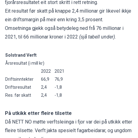
fjorårsresultatet eit stort skritt i rett retning.
Eit resultat før skatt på knappe 2,4 millionar gir likevel ikkje
ein driftsmargin på meir enn kring 3,5 prosent.
Omsetninga gjekk også betydeleg ned frå 76 millionar i
2021, til 66 millionar kroner i 2022
(sjå tabell under).
Solstrand Verft
Årsresultat (i mill kr)
2022
2021
Driftsinntekter
66,9
76,9
Driftsresultat
2,4
-1,8
Res. før skatt
2,4
-1,8
På utkikk etter fleire tilsette
Då NETT NO møtte verftsleiinga i fjor var dei på utkikk etter
fleire tilsette. Verft jakta spesielt fagarbeidarar, og ungdom