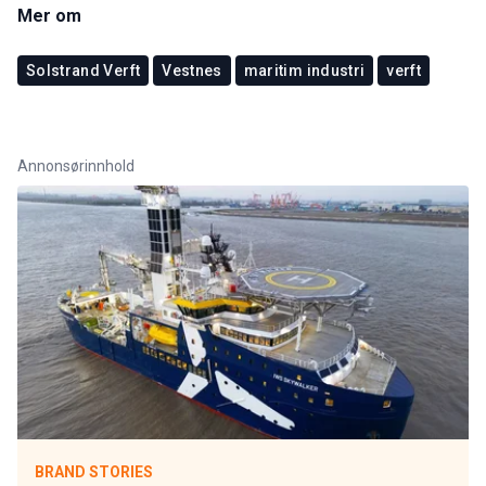
Mer om
Solstrand Verft
Vestnes
maritim industri
verft
Annonsørinnhold
BRAND STORIES