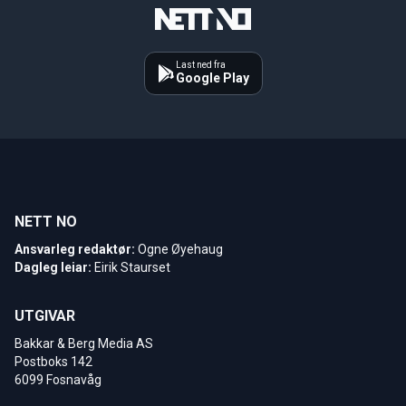
Last ned fra
Google Play
NETT NO
Ansvarleg redaktør:
Ogne Øyehaug
Dagleg leiar:
Eirik Staurset
UTGIVAR
Bakkar & Berg Media AS
Postboks 142
6099 Fosnavåg