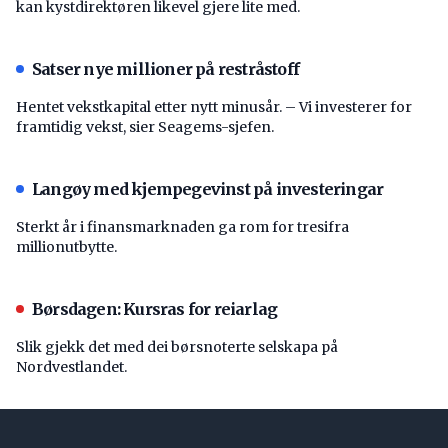
kan kystdirektøren likevel gjere lite med.
Satser nye millioner på restråstoff
Hentet vekstkapital etter nytt minusår. – Vi investerer for
framtidig vekst, sier Seagems-sjefen.
Langøy med kjempegevinst på investeringar
Sterkt år i finansmarknaden ga rom for tresifra
millionutbytte.
Børsdagen: Kursras for reiarlag
Slik gjekk det med dei børsnoterte selskapa på
Nordvestlandet.