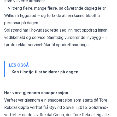
som vil verte lærlingar.
– Vi treng fleire, mange fleire, sa dåverande dagleg leiar
Wilhelm Eggesbø – og fortalde at han kunne
tilsett ti
personar på dagen.
Solstrand har i hovudsak retta seg inn mot oppdrag innan
vedlikehald og service. Samtidig vurderer dei nybygg – i
første rekke servicebåtar til oppdrettsnæringa.
LES OGSÅ
- Kan tilsetje ti arbeidarar på dagen
Har vore gjennom snuoperasjon
Verftet var gjennom ein snuoperasjon som starta då Tore
Rekdal
kjøpte verftet frå Øyvind Sævik i 2016
. Solstrand-
verftet er no del av Rekdal Group, der Tore Rekdal eig alle