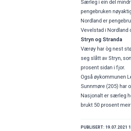
Særleg i ein del mind
pengebruken nøyaktig 
Nordland er pengebru
Vevelstad i Nordland 
Stryn og Stranda
Værøy har òg nest stø
seg slått av Stryn, s
prosent sidan i fjor.
Også øykommunen Leka
Sunnmøre (205) har o
Nasjonalt er særleg h
brukt 50 prosent meir 
PUBLISERT:
19.07.2021 1