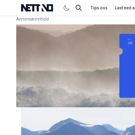
Tips oss
Last ned 
Annonsørinnhold
Link for annonse