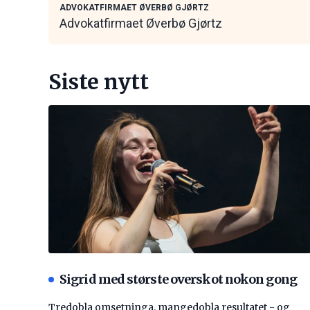
ADVOKATFIRMAET ØVERBØ GJØRTZ
Advokatfirmaet Øverbø Gjørtz
Siste nytt
Sigrid med største overskot nokon gong
Tredobla omsetninga, mangedobla resultatet - og