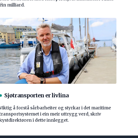
éin milliard.
Sjøtransporten er livlina
Viktig å forstå ­sårbarheiter og styrkar i det maritime
transport­systemet i ein meir uttrygg verd, skriv
kystdirektøren i dette innlegget.