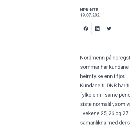
NPK-NTB
19.07.2021
Nordmenn på noregsfer
sommar har kundane ti
heimfylke enn i fjor.
Kundane til DNB har t
fylke enn i same perio
siste normalår, som va
I vekene 25, 26 og 27
samanlikna med dei 