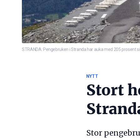
STRANDA: Pengebruken i Stranda har auka med 205 prosent sida
NYTT
Stort 
Strand
Stor pengebruk