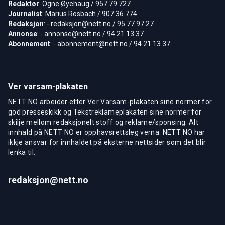
Redaktør
: Ogne Øyehaug / 957 79 727
Journalist
: Marius Rosbach / 907 36 774
Redaksjon
: -
redaksjon@nett.no
/ 95 77 97 27
Annonse
: -
annonse@nett.no
/ 94 21 13 37
Abonnement
: -
abonnement@nett.no
/ 94 21 13 37
Ver varsam-plakaten
NETT NO arbeider etter Ver Varsam-plakaten sine normer for
god presseskikk og Tekstreklameplakaten sine normer for
skilje mellom redaksjonelt stoff og reklame/sponsing. Alt
innhald på NETT NO er opphavsrettsleg verna. NETT NO har
ikkje ansvar for innhaldet på eksterne nettsider som det blir
lenka til.
redaksjon@nett.no