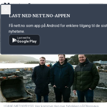
LOGG INN
MENY
Annonsørinnhold
LAST NED NETT.NO-APPEN
Link for annonse
Få nett.no som app på Android for enklere tilgang til de sis
nyhetene.
Last ned fra
Google Play
I GANG MED NYBYGG: Her kommer den nye fabrikken på Ellingsøya.