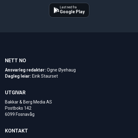
Last ned fra
Google Play
NETT NO
Ansvarleg redaktør:
Ogne Øyehaug
Dagleg leiar:
Eirik Staurset
UTGIVAR
Bakkar & Berg Media AS
Postboks 142
6099 Fosnavåg
KONTAKT