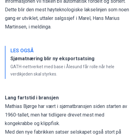
informasjonen vil fisken bli automatisk fordelt og sortert.
Dette blir den mest høyteknologiske lakselinjen som noen
gang er utviklet, uttaler salgssjef i Marel, Hans Marius
Martinsen, i meldinga.
LES OGSÅ
Sjømatnæring blir ny eksportsatsing
GATH-nettverket med base i Ålesund får rolle når hele
verdikjeden skal styrkes.
Lang fartstid i bransjen
Mathias Bjørge har vært i sjømatbransjen siden starten av
1960-tallet, men har tidligere drevet mest med
kongekrabbe og klippfisk.
Med den nye fabrikken satser selskapet også stort på