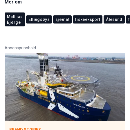
Mer om
Mathias
Ellingsøya
sjømat
fiskeeksport
Ålesund
Bjørge
Annonsørinnhold
BRAND STORIES