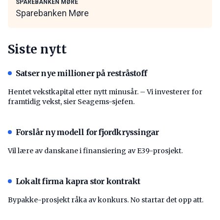
SPAREBANKEN MØRE
Sparebanken Møre
Siste nytt
Satser nye millioner på restråstoff
Hentet vekstkapital etter nytt minusår. – Vi investerer for
framtidig vekst, sier Seagems-sjefen.
Forslår ny modell for fjordkryssingar
Vil lære av danskane i finansiering av E39-prosjekt.
Lokalt firma kapra stor kontrakt
Bypakke-prosjekt råka av konkurs. No startar det opp att.