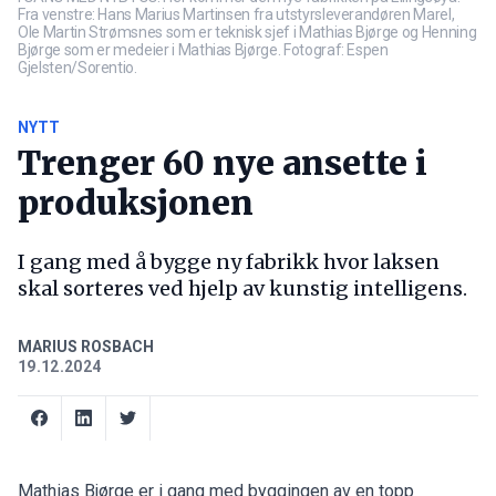
Fra venstre: Hans Marius Martinsen fra utstyrsleverandøren Marel,
Ole Martin Strømsnes som er teknisk sjef i Mathias Bjørge og Henning
Bjørge som er medeier i Mathias Bjørge. Fotograf: Espen
Gjelsten/Sorentio.
NYTT
Trenger 60 nye ansette i
produksjonen
I gang med å bygge ny fabrikk hvor laksen
skal sorteres ved hjelp av kunstig intelligens.
MARIUS ROSBACH
19.12.2024
Mathias Bjørge er i gang med byggingen av en topp