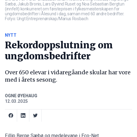
Sæbø, Jakub Bronis, Lars Øyvind Ruset og Noa Sebastian Bergtun
(innfelt) konkurreret om førsteprisen i fylkesmeisterskapen for
ungdomsbedrifter i Ålesund i dag, saman med 60 andre bedrifter.
Fotyo: Ungt Entreprenørskap/Marius Rosbach
NYTT
Rekordoppslutning om
ungdomsbedrifter
Over 650 elevar i vidaregåande skular har vore
med i årets sesong.
OGNE ØYEHAUG
12.03.2025
Fillip Berge Sæbø og medelevane i Eco-Net