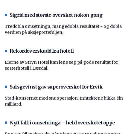
Sigrid med største overskot nokon gong
Tredobla omsetninga, mangedobla resultatet - og dobla
verdien på aksjeporteføljen.
Rekordoverskudd fra hotell
Eierne av Stryn Hotel kan lene seg på gode resultat for
søsterhotell i Lærdal.
Salsgevinst gav superoverskot for Ervik
Stad-konsernet med snuoperasjon. Inntektene bikka éin
milliard.
Nytt fall i omsetninga – held overskotet oppe
Bunker Oil meiner dei går glepp av store volum grunna