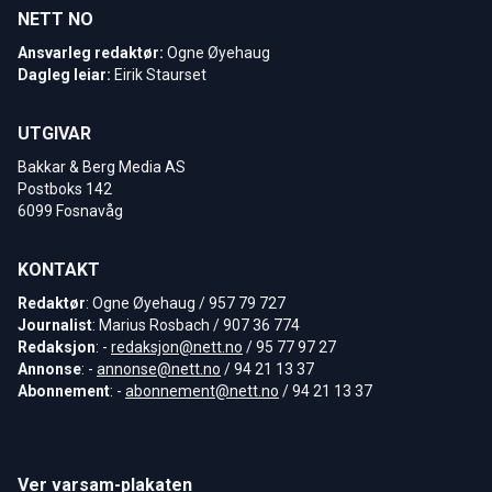
NETT NO
Ansvarleg redaktør:
Ogne Øyehaug
Dagleg leiar:
Eirik Staurset
UTGIVAR
Bakkar & Berg Media AS
Postboks 142
6099 Fosnavåg
KONTAKT
Redaktør
: Ogne Øyehaug / 957 79 727
Journalist
: Marius Rosbach / 907 36 774
Redaksjon
: -
redaksjon@nett.no
/ 95 77 97 27
Annonse
: -
annonse@nett.no
/ 94 21 13 37
Abonnement
: -
abonnement@nett.no
/ 94 21 13 37
Ver varsam-plakaten