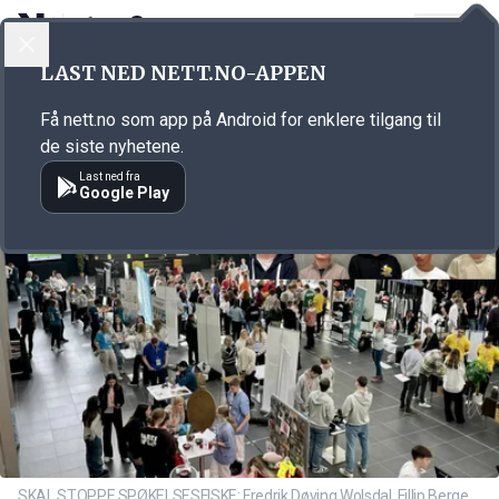
LOGG INN
MENY
Annonsørinnhold
LAST NED NETT.NO-APPEN
Link for annonse
Få nett.no som app på Android for enklere tilgang til
de siste nyhetene.
Last ned fra
Google Play
SKAL STOPPE SPØKELSESFISKE: Fredrik Døving Wolsdal, Fillip Berge