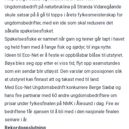
Ungdomsbedrift på naturbruklina på Stranda Vidaregåande
skule satsar på å gå til topps i årets fylkesmeisterskap for
ungdomsbedrifter, med ein ide som skal redusere det
såkalla spøkelsesfisket.
Spøkelsesfiske er namnet når garn og teiner går tapt i havet
og held fram med å fange fisk og sjødyr, til inga nytte.
Ideen til Eco-Net er å feste ei oppblåsbar blåse til utstyret.
Bøya bles seg opp etter ei viss tid, flyt opp asamstundes
som ein sendar blir utløyst. Den varslar om posisjonen slik
at utstyret kan finnast att og takast med til land.
Med Eco-Net Ungdomsbedrift konkurrere Berge Sæbø og
hans fire partnarar med 60 andre ungdomsbedriftere om
prisar under fylkesfinalen på NMK i Ålesund i dag. Fire av
bedriftene får sjansen til å bli med i den nasjonale finalen
seinare i år.
Rekordoppslutning