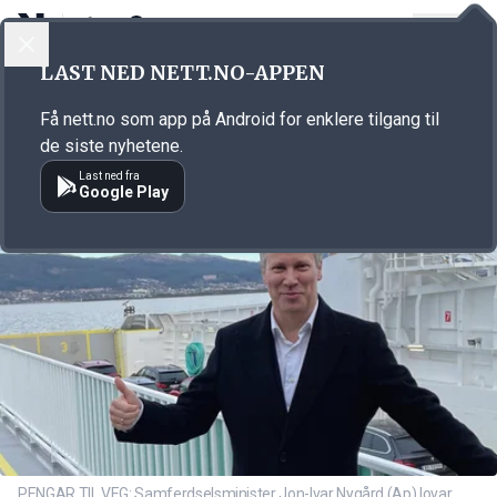
LOGG INN
MENY
Annonsørinnhold
LAST NED NETT.NO-APPEN
Link for annonse
Få nett.no som app på Android for enklere tilgang til
de siste nyhetene.
Last ned fra
Google Play
PENGAR TIL VEG: Samferdselsminister Jon-Ivar Nygård (Ap) lovar