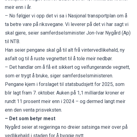
meir enn i år.
– No følgjer vi opp det vi sa i Nasjonal transportplan om å
ta betre vare på riksvegane. Vi leverer på det vi har sagt vi
skal gjere, seier samferdselsminister Jon-Ivar Nygård (Ap)
til NTB.
Han seier pengane skal gå til alt frå vintervedlikehald, ny
asfalt og til å ruste vegnettet til å tole meir nedbør.
– Det handlar om å få eit sikkert og velfungerande vegnett,
som er trygt å bruke, siger samferdselsministeren.
Pengane kjem i forslaget til statsbudsjett for 2025, som
blir lagt fram 7. oktober. Auken på 1,1 milliardar kroner er
rundt 11 prosent meir enn i 2024 – og dermed langt meir
enn den venta prisveksten.
– Det som betyr mest
Nygård seier at regjeringa no dreier satsinga meir over på
vedlikehald i staden for å byggje nytt.