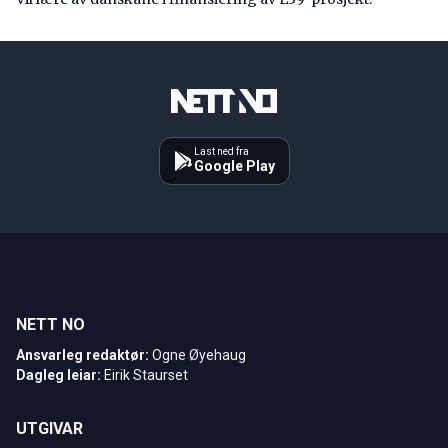
Last ned fra
Google Play
NETT NO
Ansvarleg redaktør:
Ogne Øyehaug
Dagleg leiar:
Eirik Staurset
UTGIVAR