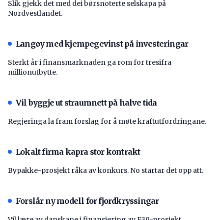
Slik gjekk det med dei børsnoterte selskapa på
Nordvestlandet.
Langøy med kjempegevinst på investeringar
Sterkt år i finansmarknaden ga rom for tresifra
millionutbytte.
Vil byggje ut straumnett på halve tida
Regjeringa la fram forslag for å møte kraftutfordringane.
Lokalt firma kapra stor kontrakt
Bypakke-prosjekt råka av konkurs. No startar det opp att.
Forslår ny modell for fjordkryssingar
Vil lære av danskane i finansiering av E39-prosjekt.