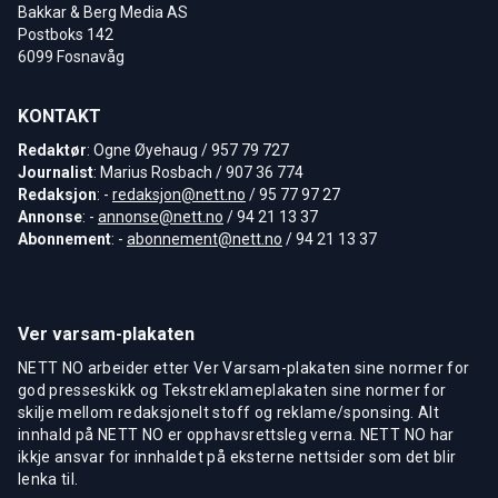
Bakkar & Berg Media AS
Postboks 142
6099 Fosnavåg
KONTAKT
Redaktør
: Ogne Øyehaug / 957 79 727
Journalist
: Marius Rosbach / 907 36 774
Redaksjon
: -
redaksjon@nett.no
/ 95 77 97 27
Annonse
: -
annonse@nett.no
/ 94 21 13 37
Abonnement
: -
abonnement@nett.no
/ 94 21 13 37
Ver varsam-plakaten
NETT NO arbeider etter Ver Varsam-plakaten sine normer for
god presseskikk og Tekstreklameplakaten sine normer for
skilje mellom redaksjonelt stoff og reklame/sponsing. Alt
innhald på NETT NO er opphavsrettsleg verna. NETT NO har
ikkje ansvar for innhaldet på eksterne nettsider som det blir
lenka til.