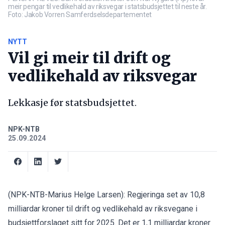
meir pengar til vedlikehald av riksvegar i statsbudsjettet til neste år.
Foto: Jakob Vorren Samferdselsdepartementet
NYTT
Vil gi meir til drift og
vedlikehald av riksvegar
Lekkasje før statsbudsjettet.
NPK-NTB
25.09.2024
(NPK-NTB-Marius Helge Larsen): Regjeringa set av 10,8
milliardar kroner til drift og vedlikehald av riksvegane i
budsjettforslaget sitt for 2025. Det er 1,1 milliardar kroner