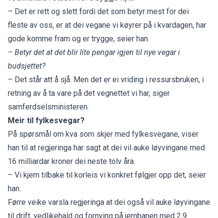
– Det er rett og slett fordi det som betyr mest for dei
fleste av oss, er at dei vegane vi køyrer på i kvardagen, har
gode komme fram og er trygge, seier han.
– Betyr det at det blir lite pengar igjen til nye vegar i
budsjettet?
– Det står att å sjå. Men det er ei vriding i ressursbruken, i
retning av å ta vare på det vegnettet vi har, siger
samferdselsministeren.
Meir til fylkesvegar?
På spørsmål om kva som skjer med fylkesvegane, viser
han til at regjeringa har sagt at dei vil auke løyvingane med
16 milliardar kroner dei neste tolv åra.
– Vi kjem tilbake til korleis vi konkret følgjer opp det, seier
han.
Førre veike varsla regjeringa at dei også vil auke løyvingane
til drift, vedlikehald og fornying på jernbanen med 2,9