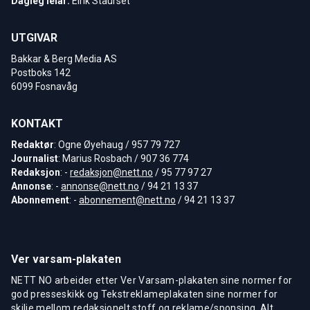
Dagleg leiar:
Eirik Staurset
UTGIVAR
Bakkar & Berg Media AS
Postboks 142
6099 Fosnavåg
KONTAKT
Redaktør
: Ogne Øyehaug / 957 79 727
Journalist
: Marius Rosbach / 907 36 774
Redaksjon
: -
redaksjon@nett.no
/ 95 77 97 27
Annonse
: -
annonse@nett.no
/ 94 21 13 37
Abonnement
: -
abonnement@nett.no
/ 94 21 13 37
Ver varsam-plakaten
NETT NO arbeider etter Ver Varsam-plakaten sine normer for
god presseskikk og Tekstreklameplakaten sine normer for
skilje mellom redaksjonelt stoff og reklame/sponsing. Alt