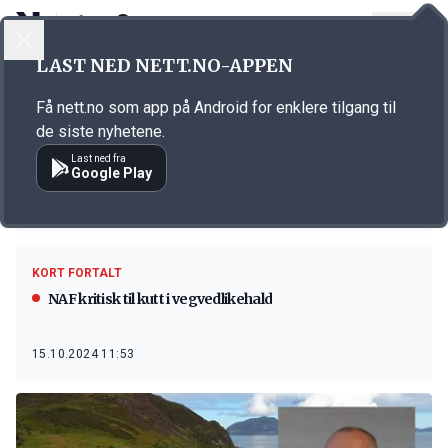
LOGG INN
MENY
LAST NED NETT.NO-APPEN
Emne: Statsbudsjettet 2025
Få nett.no som app på Android for enklere tilgang til
KORT FORTALT
de siste nyhetene.
Aukar oljepengebruken i revidert budsjett
Last ned fra
Google Play
15.05.2025 08:36
KORT FORTALT
NAF kritisk til kutt i vegvedlikehald
15.10.2024 11:53