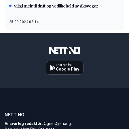
Vil gi meir til drift og vedlikehald av riksvegar
25.09.2024 08:14
Last ned fra
Google Play
NETT NO
Ansvarleg redaktør:
Ogne Øyehaug