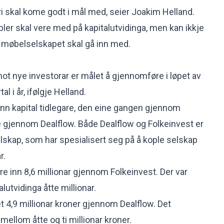
vi skal kome godt i mål med, seier Joakim Helland.
ler skal vere med på kapitalutvidinga, men kan ikkje
l møbelselskapet skal gå inn med.
mot nye investorar er målet å gjennomføre i løpet av
al i år, ifølgje Helland.
inn kapital tidlegare, den eine gangen gjennom
 gjennom Dealflow. Både Dealflow og Folkeinvest er
elskap, som har spesialisert seg på å kople selskap
r.
e inn 8,6 millionar gjennom Folkeinvest. Der var
lutvidinga åtte millionar.
t 4,9 millionar kroner gjennom Dealflow. Det
ellom åtte og ti millionar kroner.