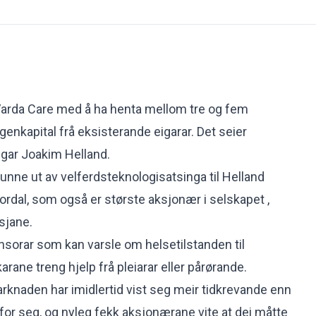
r Varda Care med å ha henta mellom tre og fem
igenkapital frå eksisterande eigarar. Det seier
gar Joakim Helland.
unne ut av velferdsteknologisatsinga til Helland
ordal, som også er største aksjonær i selskapet ,
sjane.
nsorar som kan varsle om helsetilstanden til
rane treng hjelp frå pleiarar eller pårørande.
rknaden har imidlertid vist seg meir tidkrevande enn
for seg, og nyleg fekk aksjonærane vite at dei måtte