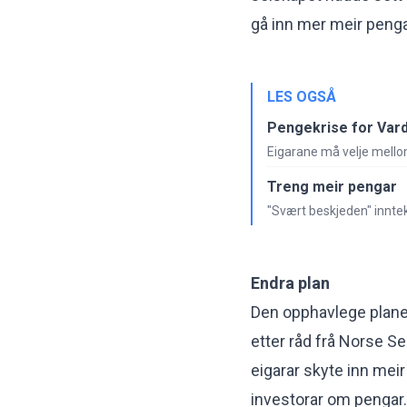
gå inn mer meir penga
LES OGSÅ
Pengekrise for Var
Eigarane må velje mellom
Treng meir pengar
"Svært beskjeden" inntek
Endra plan
Den opphavlege planen
etter råd frå Norse Se
eigarar skyte inn mei
investorar om pengar.