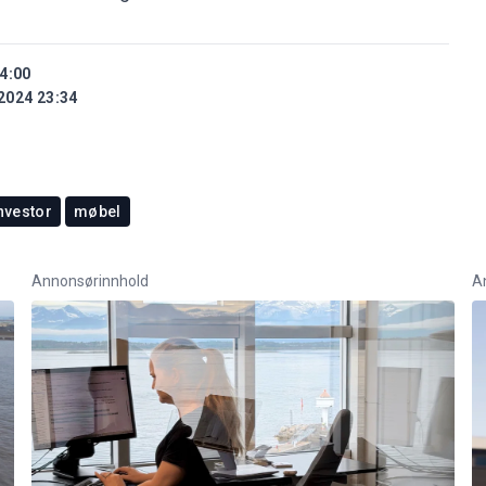
4:00
2024 23:34
nvestor
møbel
Annonsørinnhold
A