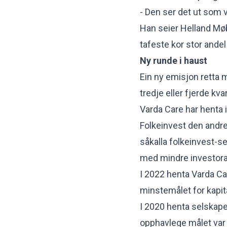
- Den ser det ut som 
Han seier Helland Møb
tafeste kor stor ande
Ny runde i haust
Ein ny emisjon retta 
tredje eller fjerde kvart
Varda Care har henta 
Folkeinvest den andre
såkalla folkeinvest-s
med mindre investora
I 2022 henta Varda Car
minstemålet for kapita
I 2020 henta selskape
opphavlege målet var m