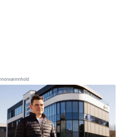
nnonsørinnhold