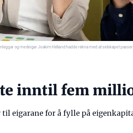
eggar og medeigar Joakim Helland hadde rekna med at selskapet passerte 15 
te inntil fem milli
 til eigarane for å fylle på eigenkapit