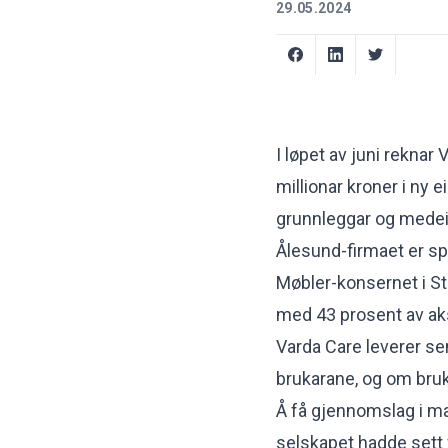
29.05.2024
I løpet av juni rekna
millionar kroner i ny e
grunnleggar og medei
Ålesund-firmaet er sp
Møbler-konsernet i St
med 43 prosent av ak
Varda Care leverer se
brukarane, og om bruka
Å få gjennomslag i ma
selskapet hadde sett 