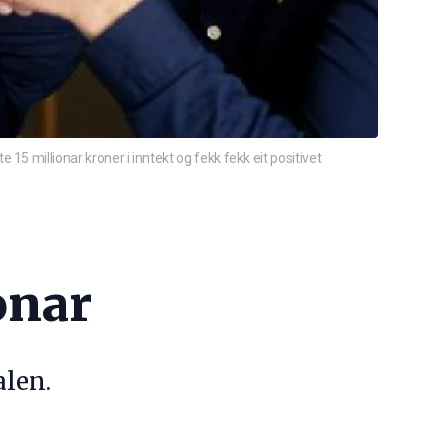
millionar kroner i inntekt og fekk fekk eit positivet
onar
alen.