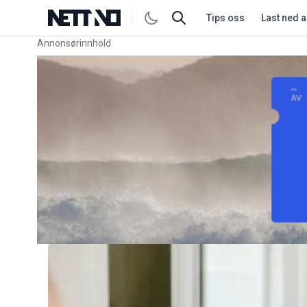
Tips oss
Last ned 
Annonsørinnhold
Link for annonse