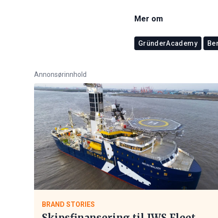
Mer om
GründerAcademy
Be
Annonsørinnhold
BRAND STORIES
Skipsfinansering til IWS Fleet