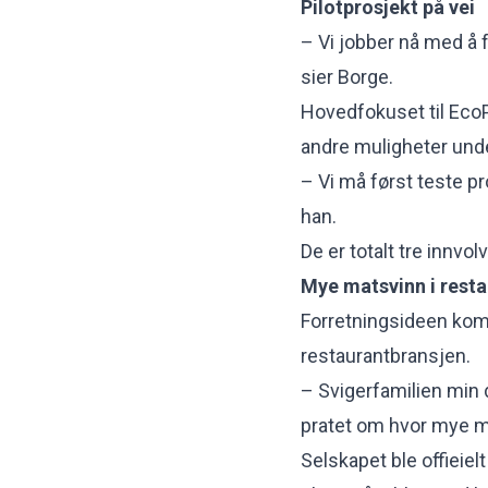
Pilotprosjekt på vei
– Vi jobber nå med å f
sier Borge.
Hovedfokuset til EcoP
andre muligheter und
– Vi må først teste pr
han.
De er totalt tre innvol
Mye matsvinn i rest
Forretningsideen kom 
restaurantbransjen.
– Svigerfamilien min 
pratet om hvor mye ma
Selskapet ble offieiel