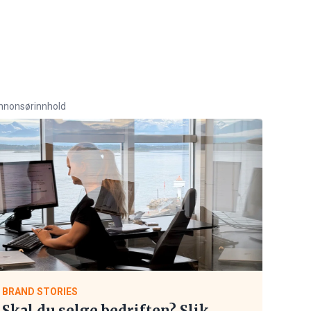
nnonsørinnhold
BRAND STORIES
Skal du selge bedriften? Slik