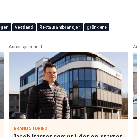
rgen
Vestland
Restaurantbransjen
gründere
Annonsørinnhold
A
BRAND STORIES
Jacob kastet seg ut i det og startet