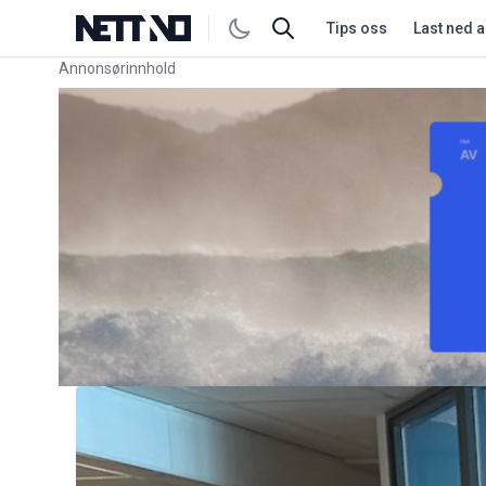
Tips oss
Last ned 
Annonsørinnhold
Link for annonse