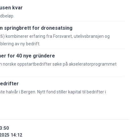
tusen kvar
rdbeløp.
 springbrett for dronesatsing
26) kombinerer erfaring fra Forsvaret, utelivsbransjen og
lering av ny bedrift.
er for 40 nye gründere
an norske oppstartbedrifter søke på akseleratorprogrammet
edrifter
e halvår i Bergen. Nytt fond stiller kapital til bedrifter i
3:50
2025 14:12