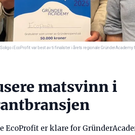
ligo i EcoProfit var best av ti finalister i årets regionale GründerAcademy 
usere matsvinn i
rantbransjen
 EcoProfit er klare for GründerAcade