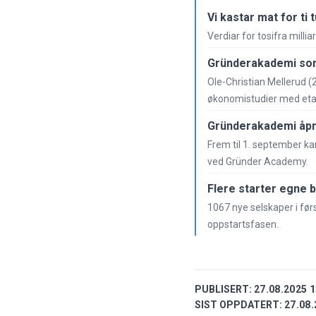
Vi kastar mat for ti 
Verdiar for tosifra millia
Gründerakademi som
Ole-Christian Mellerud (
økonomistudier med etab
Gründerakademi åpn
Frem til 1. september k
ved Gründer Academy.
Flere starter egne b
1067 nye selskaper i først
oppstartsfasen.
PUBLISERT:
27.08.2025 1
SIST OPPDATERT:
27.08.