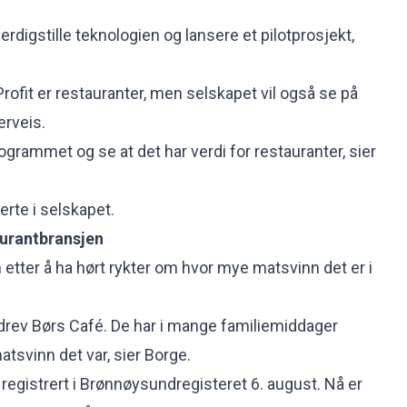
erdigstille teknologien og lansere et pilotprosjekt,
rofit er restauranter, men selskapet vil også se på
erveis.
ogrammet og se at det har verdi for restauranter, sier
verte i selskapet.
aurantbransjen
etter å ha hørt rykter om hvor mye matsvinn det er i
drev Børs Café. De har i mange familiemiddager
tsvinn det var, sier Borge.
t registrert i Brønnøysundregisteret 6. august. Nå er