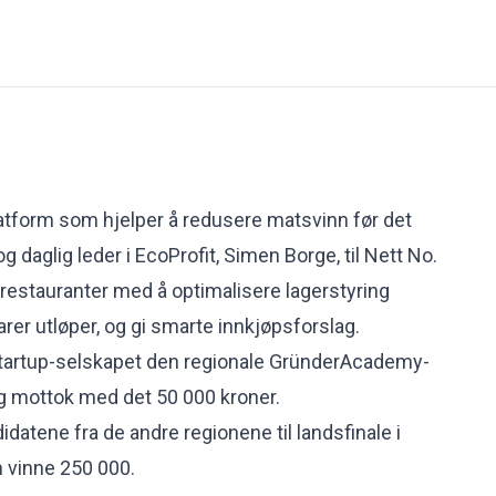
T
 platform som hjelper å redusere matsvinn før det
og daglig leder i EcoProfit, Simen Borge, til Nett No.
 restauranter med å optimalisere lagerstyring
rer utløper, og gi smarte innkjøpsforslag.
tartup-selskapet den regionale GründerAcademy-
og mottok med det 50 000 kroner.
idatene fra de andre regionene til landsfinale i
n vinne 250 000.