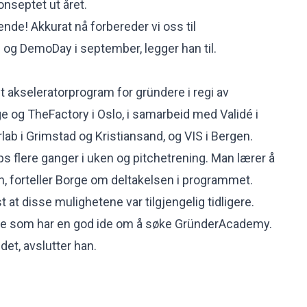
nseptet ut året.
nde! Akkurat nå forbereder vi oss til
og DemoDay i september, legger han til.
akseleratorprogram for gründere i regi av
 og TheFactory i Oslo, i samarbeid med Validé i
lab i Grimstad og Kristiansand, og VIS i Bergen.
ps flere ganger i uken og pitchetrening. Man lærer å
, forteller Borge om deltakelsen i programmet.
t at disse mulighetene var tilgjengelig tidligere.
lle som har en god ide om å søke GründerAcademy.
 det, avslutter han.