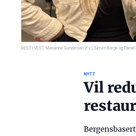
BEST I VEST: Marianne Gundersen (f.v.), Simen Borge og Daniel So
NYTT
Vil red
restau
Bergensbaserte