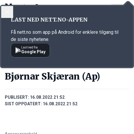
LOGG INN
MENY
Annonsørinnhold
LAST NED NETT.NO-APPEN
Link for annonse
Få nett.no som app på Android for enklere tilgang til
de siste nyhetene.
Last ned fra
Google Play
PERSONER
Bjørnar Skjæran (Ap)
PUBLISERT:
16.08.2022 21:52
SIST OPPDATERT:
16.08.2022 21:52
Annonsørinnhold