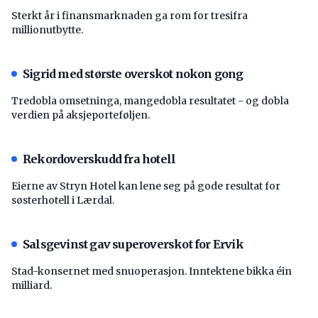
Sterkt år i finansmarknaden ga rom for tresifra
millionutbytte.
Sigrid med største overskot nokon gong
Tredobla omsetninga, mangedobla resultatet - og dobla
verdien på aksjeporteføljen.
Rekordoverskudd fra hotell
Eierne av Stryn Hotel kan lene seg på gode resultat for
søsterhotell i Lærdal.
Salsgevinst gav superoverskot for Ervik
Stad-konsernet med snuoperasjon. Inntektene bikka éin
milliard.