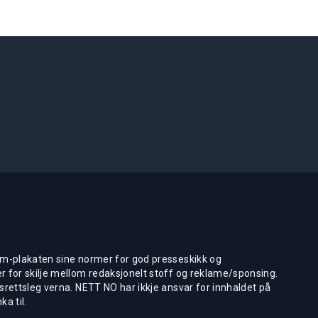
m-plakaten sine normer for god presseskikk og
 for skilje mellom redaksjonelt stoff og reklame/sponsing.
rettsleg verna. NETT NO har ikkje ansvar for innhaldet på
ka til.