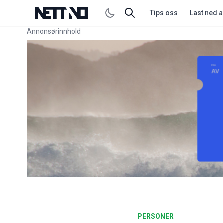
Tips oss
Last ned 
Annonsørinnhold
Link for annonse
PERSONER