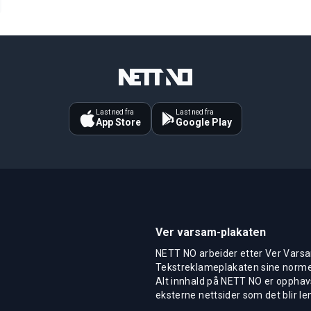
Last ned fra
Last ned fra
App Store
Google Play
Ver varsam-plakaten
NETT NO arbeider etter Ver Varsa
Tekstreklameplakaten sine normer
Alt innhald på NETT NO er opphavs
eksterne nettsider som det blir len