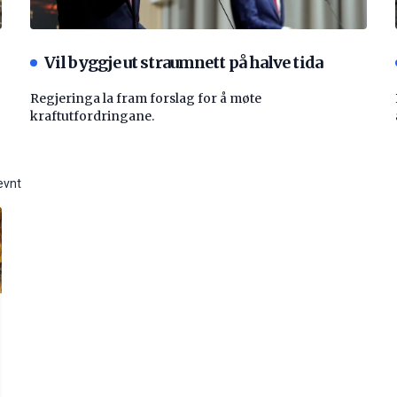
Vil byggje ut straumnett på halve tida
Regjeringa la fram forslag for å møte
kraftutfordringane.
evnt