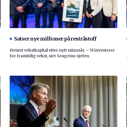
Satser nye millioner på restråstoff
Hentet vekstkapital etter nytt minusår. – Vi investerer
for framtidig vekst, sier Seagems-sjefen.