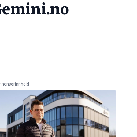
Gemini.no
nnonsørinnhold