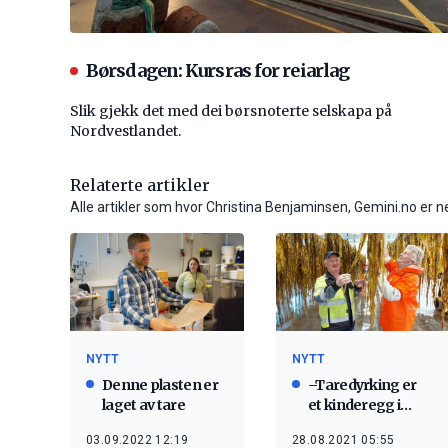
Børsdagen: Kursras for reiarlag
Slik gjekk det med dei børsnoterte selskapa på
Nordvestlandet.
Relaterte artikler
Alle artikler som hvor Christina Benjaminsen, Gemini.no er n
NYTT
NYTT
Denne plasten er
–Taredyrking er
laget av tare
et kinderegg i
kampen mot
03.09.2022 12:19
28.08.2021 05:55
klimagassutslipp