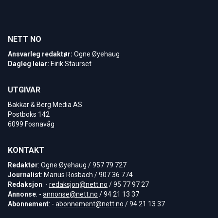
NETT NO
Ansvarleg redaktør:
Ogne Øyehaug
Dagleg leiar:
Eirik Staurset
UTGIVAR
Bakkar & Berg Media AS
Postboks 142
6099 Fosnavåg
KONTAKT
Redaktør
: Ogne Øyehaug / 957 79 727
Journalist
: Marius Rosbach / 907 36 774
Redaksjon
: -
redaksjon@nett.no
/ 95 77 97 27
Annonse
: -
annonse@nett.no
/ 94 21 13 37
Abonnement
: -
abonnement@nett.no
/ 94 21 13 37