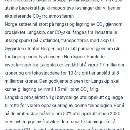
utvikle bærekraftige klimapositive løsninger der vi fjerner
eksisterende CO
fra atmosfæren.
2
Norge satser nå stort på fangst og lagring av CO
gjennom
2
prosjektet Langskip, der CO
skal fanges fra industrielle
2
utslippspunkt på Østlandet, transporteres med skip til
Øygarden utenfor Bergen og til slutt pumpes gjennom rør
for lagring under havbunnen i Nordsjøen. Samlede
investeringer for Langskip er anslått til å være 17 milliarder
kroner og driftskostnadene for 10 års drift er anslått til 8
milliarder kroner. Den godkjente planen for Langskip skal
kunne gi lagring av inntil 1,5 mill. tonn CO
årlig.
2
Langskip prosjektet vil gi betydelige utslippskutt og legge
til rette for videre oppskalering av denne teknologien. For å
nå de ambisiøse målene om 50% utslippskutt innen 2030
er vi avhengige av å utvikle flere smarte løsninger for å
redusere CO
-nivået i atmosfæren, og vi må gjøre det raskt.