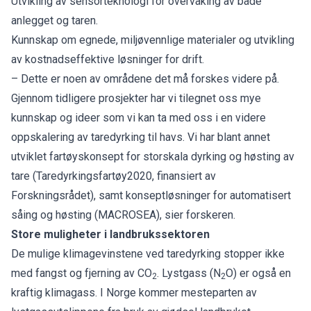
Utvikling av sensorteknologi for overvåking av både
anlegget og taren.
Kunnskap om egnede, miljøvennlige materialer og utvikling
av kostnadseffektive løsninger for drift.
– Dette er noen av områdene det må forskes videre på.
Gjennom tidligere prosjekter har vi tilegnet oss mye
kunnskap og ideer som vi kan ta med oss i en videre
oppskalering av taredyrking til havs. Vi har blant annet
utviklet fartøyskonsept for storskala dyrking og høsting av
tare (Taredyrkingsfartøy2020, finansiert av
Forskningsrådet), samt konseptløsninger for automatisert
såing og høsting (MACROSEA), sier forskeren.
Store muligheter i landbrukssektoren
De mulige klimagevinstene ved taredyrking stopper ikke
med fangst og fjerning av CO
. Lystgass (N
O) er også en
2
2
kraftig klimagass. I Norge kommer mesteparten av