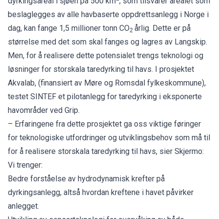
dyrkingsareal i sjøen på 500 km
, som tilsvarer arealet som
beslaglegges av alle havbaserte oppdrettsanlegg i Norge i
dag, kan fange 1,5 millioner tonn CO
årlig. Dette er på
2
størrelse med det som skal fanges og lagres av Langskip.
Men, for å realisere dette potensialet trengs teknologi og
løsninger for storskala taredyrking til havs. I prosjektet
Akvalab, (finansiert av Møre og Romsdal fylkeskommune),
testet SINTEF et pilotanlegg for taredyrking i eksponerte
havområder ved Grip.
– Erfaringene fra dette prosjektet ga oss viktige føringer
for teknologiske utfordringer og utviklingsbehov som må til
for å realisere storskala taredyrking til havs, sier Skjermo:
Vi trenger:
Bedre forståelse av hydrodynamisk krefter på
dyrkingsanlegg, altså hvordan kreftene i havet påvirker
anlegget.