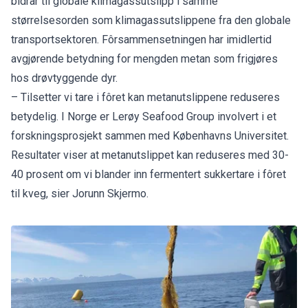
bidrar til globale klimagassutslipp i samme
størrelsesorden som klimagassutslippene fra den globale
transportsektoren. Fôrsammensetningen har imidlertid
avgjørende betydning for mengden metan som frigjøres
hos drøvtyggende dyr.
– Tilsetter vi tare i fôret kan metanutslippene reduseres
betydelig. I Norge er Lerøy Seafood Group involvert i et
forskningsprosjekt sammen med Københavns Universitet.
Resultater viser at metanutslippet kan reduseres med 30-
40 prosent om vi blander inn fermentert sukkertare i fôret
til kveg, sier Jorunn Skjermo.