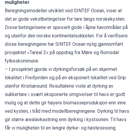
muligheter
Beregningsmodeller utviklet ved SINTEF Ocean, viser at
det er gode vekstbetingelser for tare langs norskekysten.
Disse betingelsene er spesielt gode i åpne havområder på
og utenfor den norske kontinentalsokkelen. For å verifisere
disse beregningene har SINTEF Ocean nylig gjennomført
prosjektet «Tareal 2» på oppdrag fra Møre og Romsdal
fylkeskommune.
– I prosjektet gjorde vi dyrkingsforsøk på en skjermet
lokalitet i Freifjorden og på en eksponert lokalitet ved Grip
utenfor Kristiansund. Resultatene viste at dyrking av
sukkertare i svært eksponerte omgivelser til havs er godt
mulig og at dette gir høyere biomasseproduksjon enn inne
ved kysten, i tråd med modellberegningene. Dyrking til havs
gir større arealavkastning enn dyrking i kystsonen. Til havs
får vi muligheten til en lengre dyrke- og høstesesong.