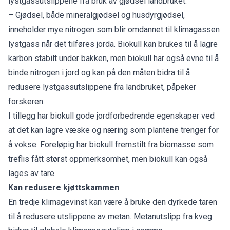
lystgassutslippene fra bruk av gjødsel landbruket.
– Gjødsel, både mineralgjødsel og husdyrgjødsel,
inneholder mye nitrogen som blir omdannet til klimagassen
lystgass når det tilføres jorda. Biokull kan brukes til å lagre
karbon stabilt under bakken, men biokull har også evne til å
binde nitrogen i jord og kan på den måten bidra til å
redusere lystgassutslippene fra landbruket, påpeker
forskeren.
I tillegg har biokull gode jordforbedrende egenskaper ved
at det kan lagre væske og næring som plantene trenger for
å vokse. Foreløpig har biokull fremstilt fra biomasse som
treflis fått størst oppmerksomhet, men biokull kan også
lages av tare.
Kan redusere kjøttskammen
En tredje klimagevinst kan være å bruke den dyrkede taren
til å redusere utslippene av metan. Metanutslipp fra kveg