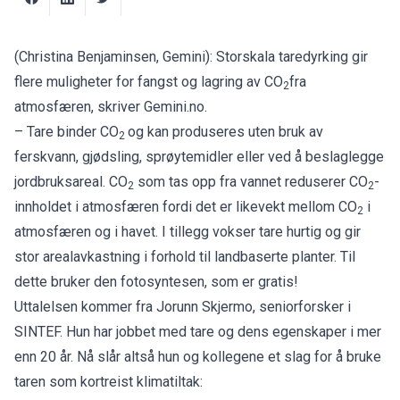
(Christina Benjaminsen, Gemini): Storskala taredyrking gir
flere muligheter for fangst og lagring av CO
fra
2
atmosfæren, skriver
Gemini.no.
– Tare binder CO
og kan produseres uten bruk av
2
ferskvann, gjødsling, sprøytemidler eller ved å beslaglegge
jordbruksareal. CO
som tas opp fra vannet reduserer CO
-
2
2
innholdet i atmosfæren fordi det er likevekt mellom CO
i
2
atmosfæren og i havet. I tillegg vokser tare hurtig og gir
stor arealavkastning i forhold til landbaserte planter. Til
dette bruker den fotosyntesen, som er gratis!
Uttalelsen kommer fra Jorunn Skjermo, seniorforsker i
SINTEF. Hun har jobbet med tare og dens egenskaper i mer
enn 20 år. Nå slår altså hun og kollegene et slag for å bruke
taren som kortreist klimatiltak: