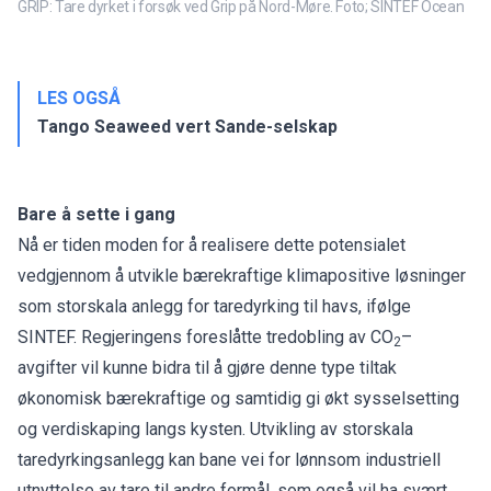
GRIP: Tare dyrket i forsøk ved Grip på Nord-Møre. Foto; SINTEF Ocean
LES OGSÅ
Tango Seaweed vert Sande-selskap
Bare å sette i gang
Nå er tiden moden for å realisere dette potensialet
vedgjennom å utvikle bærekraftige klimapositive løsninger
som storskala anlegg for taredyrking til havs, ifølge
SINTEF. Regjeringens foreslåtte tredobling av CO
–
2
avgifter vil kunne bidra til å gjøre denne type tiltak
økonomisk bærekraftige og samtidig gi økt sysselsetting
og verdiskaping langs kysten. Utvikling av storskala
taredyrkingsanlegg kan bane vei for lønnsom industriell
utnyttelse av tare til andre formål, som også vil ha svært