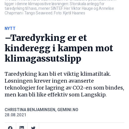
ligger i denne klimapositive løsningen: Storskala anlegg for
taredyrking til havs, mener SINTEF. Her Viktor Hauge og Annelise
Chapman i Tango Seaweed. Foto: Kjetil Haanes
NYTT
–Taredyrking er et
kinderegg i kampen mot
klimagassutslipp
Taredyrking kan bli et viktig klimatiltak.
Løsningen krever ingen avanserte
teknologier for lagring av CO2-en som bindes,
men kan bli like effektiv som Langskip.
CHRISTINA BENJAMINSEN, GEMINI.NO
28.08.2021