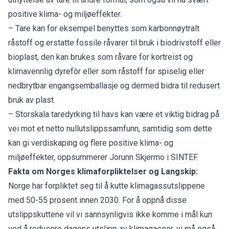
positive klima- og miljøeffekter.
– Tare kan for eksempel benyttes som karbonnøytralt
råstoff og erstatte fossile råvarer til bruk i biodrivstoff eller
bioplast, den kan brukes som råvare for kortreist og
klimavennlig dyrefôr eller som råstoff for spiselig eller
nedbrytbar engangsemballasje og dermed bidra til redusert
bruk av plast.
– Storskala taredyrking til havs kan være et viktig bidrag på
vei mot et netto nullutslippssamfunn, samtidig som dette
kan gi verdiskaping og flere positive klima- og
miljøeffekter, oppsummerer Jorunn Skjermo i SINTEF.
Fakta om Norges klimaforpliktelser og Langskip:
Norge har forpliktet seg til å kutte klimagassutslippene
med 50-55 prosent innen 2030. For å oppnå disse
utslippskuttene vil vi sannsynligvis ikke komme i mål kun
ved å redusere dagens utslipp av klimagasser, vi må også