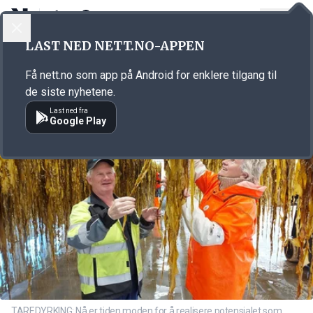
LOGG INN
MENY
Annonsørinnhold
LAST NED NETT.NO-APPEN
Link for annonse
Få nett.no som app på Android for enklere tilgang til
de siste nyhetene.
Last ned fra
Google Play
TAREDYRKING: Nå er tiden moden for å realisere potensialet som