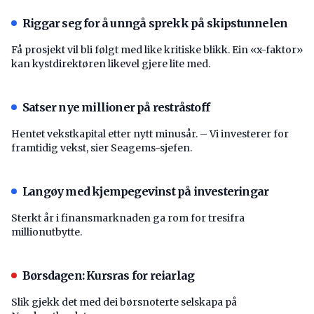
Riggar seg for å unngå sprekk på skipstunnelen
Få prosjekt vil bli følgt med like kritiske blikk. Ein «x-faktor»
kan kystdirektøren likevel gjere lite med.
Satser nye millioner på restråstoff
Hentet vekstkapital etter nytt minusår. – Vi investerer for
framtidig vekst, sier Seagems-sjefen.
Langøy med kjempegevinst på investeringar
Sterkt år i finansmarknaden ga rom for tresifra
millionutbytte.
Børsdagen: Kursras for reiarlag
Slik gjekk det med dei børsnoterte selskapa på