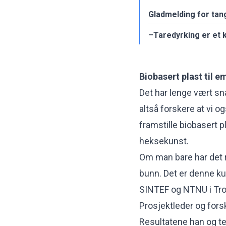
Gladmelding for tan
–Taredyrking er et 
Biobasert plast til e
Det har lenge vært sn
altså forskere at vi o
framstille biobasert pl
heksekunst.
Om man bare har det r
bunn. Det er denne ku
SINTEF og NTNU i Tr
Prosjektleder og forsk
Resultatene han og te