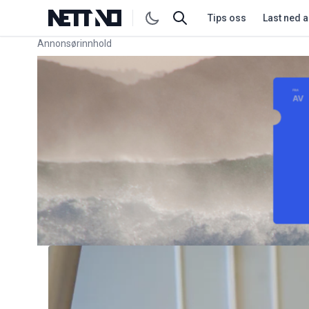
Tips oss
Last ned 
Annonsørinnhold
Link for annonse