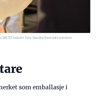
hos SINTEF Industri. Foto: Karoline Ravndal Lorentzen
tare
merket som emballasje i