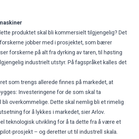
lmaskiner
dette produktet skal bli kommersielt tilgjengelig? Det
 forskerne jobber med i prosjektet, som bærer
er forskerne på alt fra dyrking av taren, til høsting
gjengelig industrielt utstyr. På fagspråket kalles det
tyret som trengs allerede finnes på markedet, at
ygges: Investeringene for de som skal ta
l bli overkommelige. Dette skal nemlig bli et rimelig
utsetning for å lykkes i markedet, sier Arlov.
l teknologisk utvikling for å ta dette fra å være et
t pilot-prosjekt – og deretter ut til industrell skala.