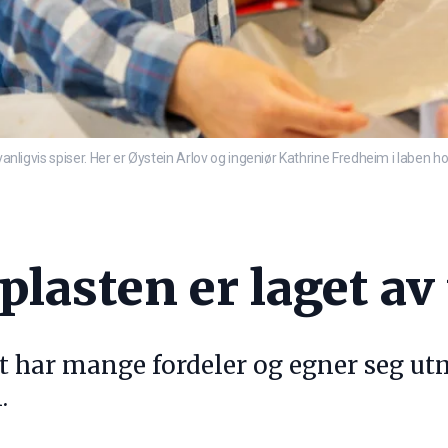
 vanligvis spiser. Her er Øystein Arlov og ingeniør Kathrine Fredheim i laben 
lasten er laget av 
st har mange fordeler og egner seg ut
.