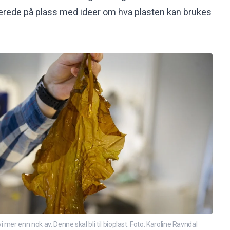
llerede på plass med ideer om hva plasten kan brukes
mer enn nok av. Denne skal bli til bioplast. Foto: Karoline Ravndal