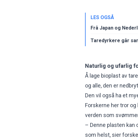
LES OGSÅ
Frå Japan og Nederl
Taredyrkere går sa
Naturlig og ufarlig fo
Å lage bioplast av tare
og alle, den er nedbry
Den vil også ha et mye
Forskerne her tror og 
verden som svømmer o
– Denne plasten kan d
som helst, sier forske