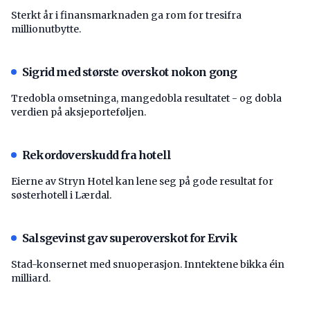
Sterkt år i finansmarknaden ga rom for tresifra
millionutbytte.
Sigrid med største overskot nokon gong
Tredobla omsetninga, mangedobla resultatet - og dobla
verdien på aksjeporteføljen.
Rekordoverskudd fra hotell
Eierne av Stryn Hotel kan lene seg på gode resultat for
søsterhotell i Lærdal.
Salsgevinst gav superoverskot for Ervik
Stad-konsernet med snuoperasjon. Inntektene bikka éin
milliard.