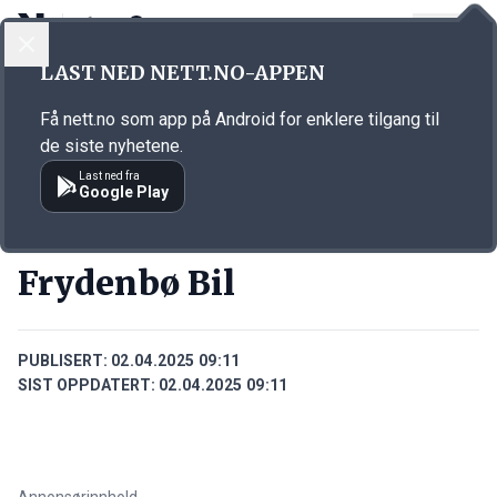
LOGG INN
MENY
Annonsørinnhold
LAST NED NETT.NO-APPEN
Link for annonse
Få nett.no som app på Android for enklere tilgang til
de siste nyhetene.
Last ned fra
Google Play
PERSONER
Frydenbø Bil
PUBLISERT:
02.04.2025 09:11
SIST OPPDATERT:
02.04.2025 09:11
Annonsørinnhold