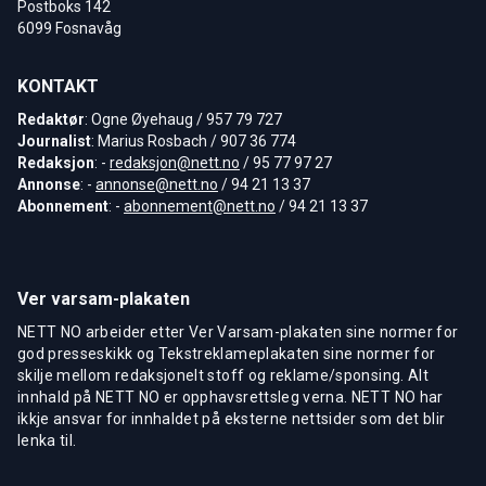
Postboks 142
6099 Fosnavåg
KONTAKT
Redaktør
: Ogne Øyehaug / 957 79 727
Journalist
: Marius Rosbach / 907 36 774
Redaksjon
: -
redaksjon@nett.no
/ 95 77 97 27
Annonse
: -
annonse@nett.no
/ 94 21 13 37
Abonnement
: -
abonnement@nett.no
/ 94 21 13 37
Ver varsam-plakaten
NETT NO arbeider etter Ver Varsam-plakaten sine normer for
god presseskikk og Tekstreklameplakaten sine normer for
skilje mellom redaksjonelt stoff og reklame/sponsing. Alt
innhald på NETT NO er opphavsrettsleg verna. NETT NO har
ikkje ansvar for innhaldet på eksterne nettsider som det blir
lenka til.