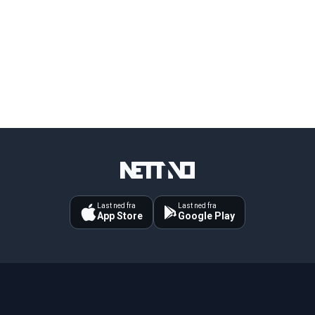
Last ned fra
Last ned fra
App Store
Google Play