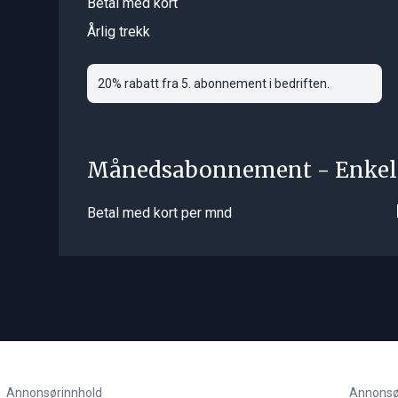
Betal med kort
Årlig trekk
20% rabatt fra 5. abonnement i bedriften.
Månedsabonnement - Enkel
Betal med kort per mnd
Annonsørinnhold
Annonsø