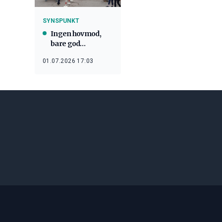
SYNSPUNKT
Ingen hovmod,
bare god
forvaltning av
01.07.2026 17:03
kulturminner på
Geirangerfjorden