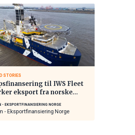
D STORIES
psfinansering til IWS Fleet
rker eksport fra norske
itime leverandører
N - EKSPORTFINANSIERING NORGE
in - Eksportfinansiering Norge