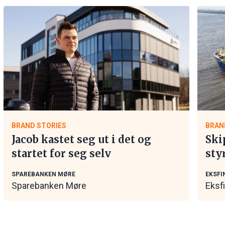
BRAND STORIES
BRAN
Jacob kastet seg ut i det og
Ski
startet for seg selv
sty
mar
SPAREBANKEN MØRE
EKSFI
Sparebanken Møre
Eksf