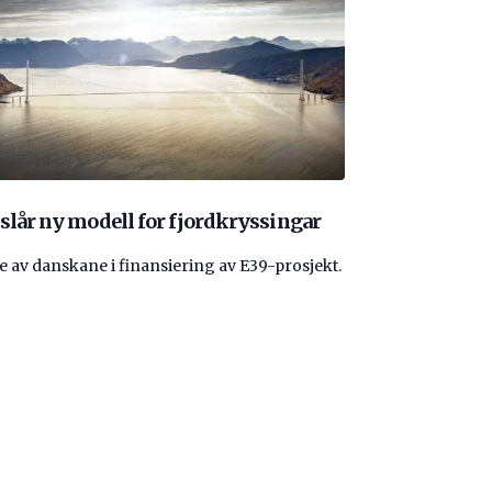
slår ny modell for fjordkryssingar
re av danskane i finansiering av E39-prosjekt.