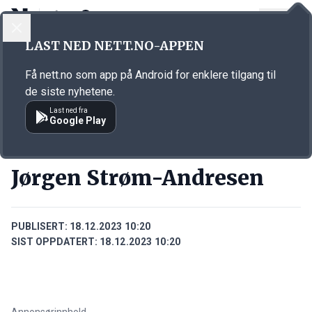
LOGG INN
MENY
Annonsørinnhold
LAST NED NETT.NO-APPEN
Link for annonse
Få nett.no som app på Android for enklere tilgang til
de siste nyhetene.
Last ned fra
Google Play
PERSONER
Jørgen Strøm-Andresen
PUBLISERT:
18.12.2023 10:20
SIST OPPDATERT:
18.12.2023 10:20
Annonsørinnhold