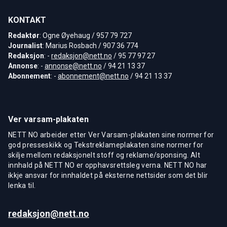
KONTAKT
Redaktør
: Ogne Øyehaug / 957 79 727
Journalist
: Marius Rosbach / 907 36 774
Redaksjon
: -
redaksjon@nett.no
/ 95 77 97 27
Annonse
: -
annonse@nett.no
/ 94 21 13 37
Abonnement
: -
abonnement@nett.no
/ 94 21 13 37
Ver varsam-plakaten
NETT NO arbeider etter Ver Varsam-plakaten sine normer for
god presseskikk og Tekstreklameplakaten sine normer for
skilje mellom redaksjonelt stoff og reklame/sponsing. Alt
innhald på NETT NO er opphavsrettsleg verna. NETT NO har
ikkje ansvar for innhaldet på eksterne nettsider som det blir
lenka til.
redaksjon@nett.no