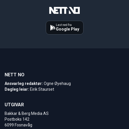
Last ned fra
Google Play
NETT NO
Ansvarleg redaktør:
Ogne Øyehaug
Dagleg leiar:
Eirik Staurset
UTGIVAR
Bakkar & Berg Media AS
Postboks 142
6099 Fosnavåg