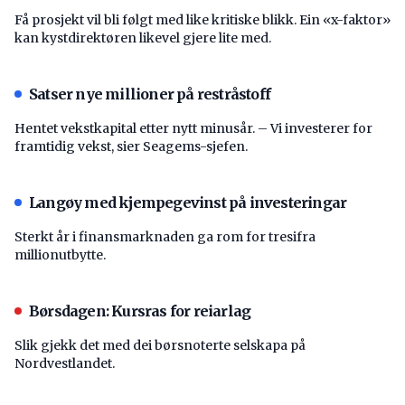
Få prosjekt vil bli følgt med like kritiske blikk. Ein «x-faktor»
kan kystdirektøren likevel gjere lite med.
Satser nye millioner på restråstoff
Hentet vekstkapital etter nytt minusår. – Vi investerer for
framtidig vekst, sier Seagems-sjefen.
Langøy med kjempegevinst på investeringar
Sterkt år i finansmarknaden ga rom for tresifra
millionutbytte.
Børsdagen: Kursras for reiarlag
Slik gjekk det med dei børsnoterte selskapa på
Nordvestlandet.