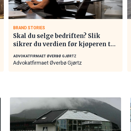
BRAND STORIES
Skal du selge bedriften? Slik
sikrer du verdien før kjøperen tar
kontakt
ADVOKATFIRMAET ØVERBØ GJØRTZ
Advokatfirmaet Øverbø Gjørtz