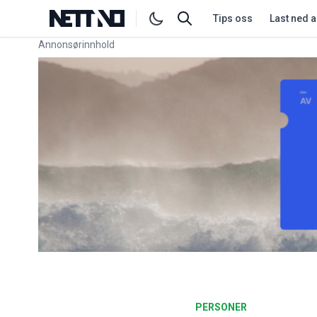
Tips oss
Last ned 
Annonsørinnhold
Link for annonse
PERSONER