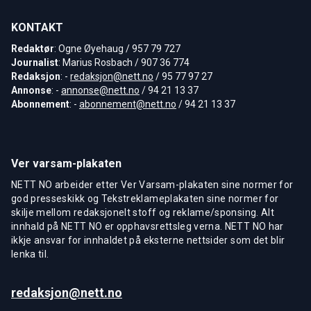
KONTAKT
Redaktør
: Ogne Øyehaug / 957 79 727
Journalist
: Marius Rosbach / 907 36 774
Redaksjon
: -
redaksjon@nett.no
/ 95 77 97 27
Annonse
: -
annonse@nett.no
/ 94 21 13 37
Abonnement
: -
abonnement@nett.no
/ 94 21 13 37
Ver varsam-plakaten
NETT NO arbeider etter Ver Varsam-plakaten sine normer for
god presseskikk og Tekstreklameplakaten sine normer for
skilje mellom redaksjonelt stoff og reklame/sponsing. Alt
innhald på NETT NO er opphavsrettsleg verna. NETT NO har
ikkje ansvar for innhaldet på eksterne nettsider som det blir
lenka til.
redaksjon@nett.no