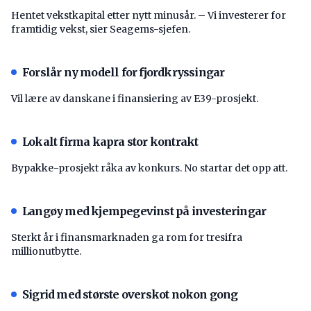
Hentet vekstkapital etter nytt minusår. – Vi investerer for
framtidig vekst, sier Seagems-sjefen.
Forslår ny modell for fjordkryssingar
Vil lære av danskane i finansiering av E39-prosjekt.
Lokalt firma kapra stor kontrakt
Bypakke-prosjekt råka av konkurs. No startar det opp att.
Langøy med kjempegevinst på investeringar
Sterkt år i finansmarknaden ga rom for tresifra
millionutbytte.
Sigrid med største overskot nokon gong