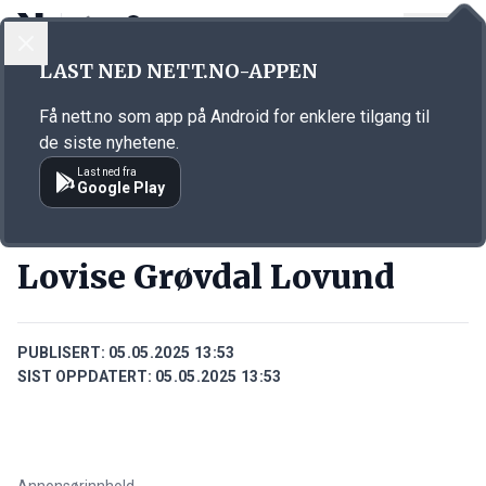
LOGG INN
MENY
Annonsørinnhold
LAST NED NETT.NO-APPEN
Link for annonse
Få nett.no som app på Android for enklere tilgang til
de siste nyhetene.
Last ned fra
Google Play
PERSONER
Lovise Grøvdal Lovund
PUBLISERT:
05.05.2025 13:53
SIST OPPDATERT:
05.05.2025 13:53
Annonsørinnhold