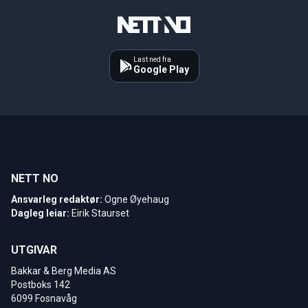
Last ned fra
Google Play
NETT NO
Ansvarleg redaktør:
Ogne Øyehaug
Dagleg leiar:
Eirik Staurset
UTGIVAR
Bakkar & Berg Media AS
Postboks 142
6099 Fosnavåg