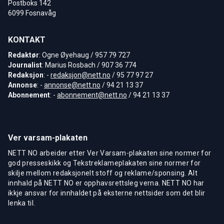
Postboks 142
6099 Fosnavåg
KONTAKT
Redaktør
: Ogne Øyehaug / 957 79 727
Journalist
: Marius Rosbach / 907 36 774
Redaksjon
: -
redaksjon@nett.no
/ 95 77 97 27
Annonse
: -
annonse@nett.no
/ 94 21 13 37
Abonnement
: -
abonnement@nett.no
/ 94 21 13 37
Ver varsam-plakaten
NETT NO arbeider etter Ver Varsam-plakaten sine normer for
god presseskikk og Tekstreklameplakaten sine normer for
skilje mellom redaksjonelt stoff og reklame/sponsing. Alt
innhald på NETT NO er opphavsrettsleg verna. NETT NO har
ikkje ansvar for innhaldet på eksterne nettsider som det blir
lenka til.