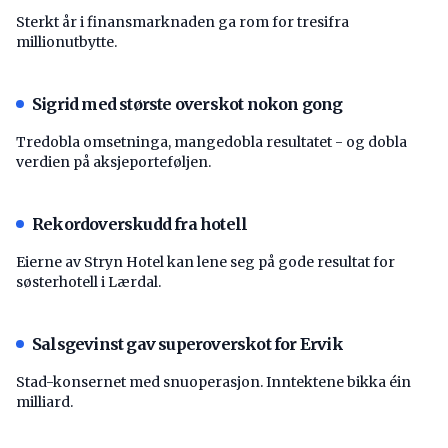
Sterkt år i finansmarknaden ga rom for tresifra
millionutbytte.
Sigrid med største overskot nokon gong
Tredobla omsetninga, mangedobla resultatet - og dobla
verdien på aksjeporteføljen.
Rekordoverskudd fra hotell
Eierne av Stryn Hotel kan lene seg på gode resultat for
søsterhotell i Lærdal.
Salsgevinst gav superoverskot for Ervik
Stad-konsernet med snuoperasjon. Inntektene bikka éin
milliard.