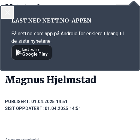
LOGG INN
MENY
Annonsørinnhold
LAST NED NETT.NO-APPEN
Link for annonse
Få nett.no som app på Android for enklere tilgang til
de siste nyhetene.
Last ned fra
Google Play
PERSONER
Magnus Hjelmstad
PUBLISERT:
01.04.2025 14:51
SIST OPPDATERT:
01.04.2025 14:51
Annonsørinnhold