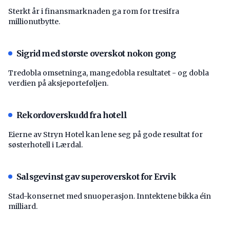
Sterkt år i finansmarknaden ga rom for tresifra
millionutbytte.
Sigrid med største overskot nokon gong
Tredobla omsetninga, mangedobla resultatet - og dobla
verdien på aksjeporteføljen.
Rekordoverskudd fra hotell
Eierne av Stryn Hotel kan lene seg på gode resultat for
søsterhotell i Lærdal.
Salsgevinst gav superoverskot for Ervik
Stad-konsernet med snuoperasjon. Inntektene bikka éin
milliard.