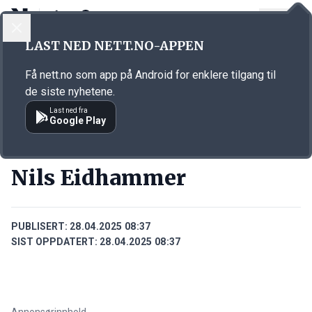
LOGG INN
MENY
Annonsørinnhold
LAST NED NETT.NO-APPEN
Link for annonse
Få nett.no som app på Android for enklere tilgang til
de siste nyhetene.
Last ned fra
Google Play
PERSONER
Nils Eidhammer
PUBLISERT:
28.04.2025 08:37
SIST OPPDATERT:
28.04.2025 08:37
Annonsørinnhold