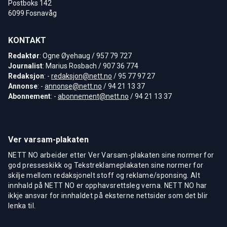
Postboks 142
6099 Fosnavåg
KONTAKT
Redaktør
: Ogne Øyehaug / 957 79 727
Journalist
: Marius Rosbach / 907 36 774
Redaksjon
: -
redaksjon@nett.no
/ 95 77 97 27
Annonse
: -
annonse@nett.no
/ 94 21 13 37
Abonnement
: -
abonnement@nett.no
/ 94 21 13 37
Ver varsam-plakaten
NETT NO arbeider etter Ver Varsam-plakaten sine normer for
god presseskikk og Tekstreklameplakaten sine normer for
skilje mellom redaksjonelt stoff og reklame/sponsing. Alt
innhald på NETT NO er opphavsrettsleg verna. NETT NO har
ikkje ansvar for innhaldet på eksterne nettsider som det blir
lenka til.