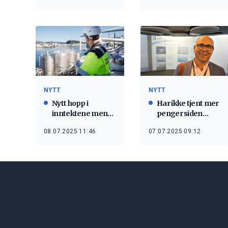
2026
NYTT
NYTT
Nytt hopp i
Har ikke tjent mer
inntektene mens
penger siden
viktig ankesak
offshoreboomen
08.07.2025 11:46
07.07.2025 09:12
nærmer seg