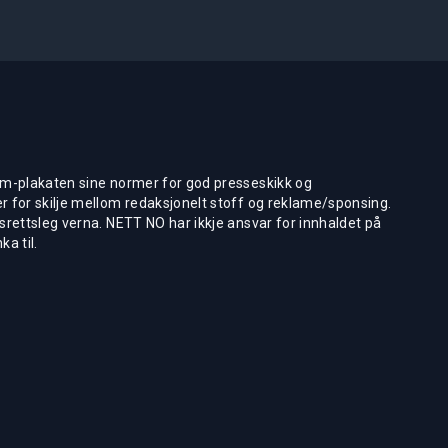
m-plakaten sine normer for god presseskikk og
 for skilje mellom redaksjonelt stoff og reklame/sponsing.
rettsleg verna. NETT NO har ikkje ansvar for innhaldet på
ka til.