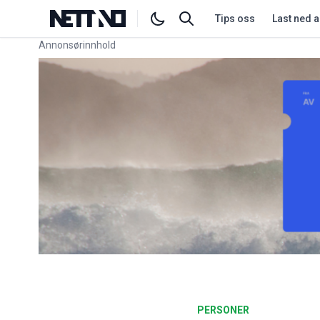
Tips oss
Last ned 
Annonsørinnhold
Link for annonse
PERSONER