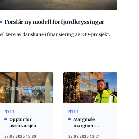
Forslår ny modell for fjordkryssingar
Vil lære av danskane i finansiering av E39-prosjekt.
NYTT
NYTT
Opptur for
Marginale
avisbransjen
marginer i
risikovillig bransje
27.08.2025 15:30
29.08.2025 12:01