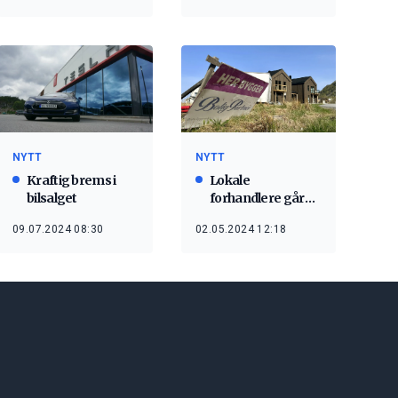
NYTT
NYTT
Kraftig brems i
Lokale
bilsalget
forhandlere går
klar av konkurs
09.07.2024 08:30
02.05.2024 12:18