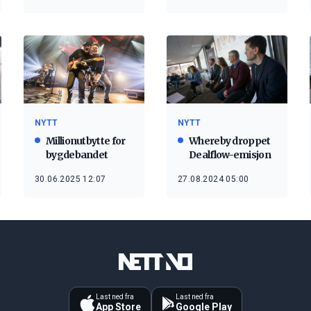
cruiseturistene
NYTT
NYTT
Millionutbytte for
Whereby droppet
bygdebandet
Dealflow-emisjon
30.06.2025 12:07
27.08.2024 05:00
Last ned fra
Last ned fra
App Store
Google Play