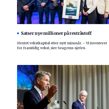
Satser nye millioner på restråstoff
Hentet vekstkapital etter nytt minusår. – Vi investerer
for framtidig vekst, sier Seagems-sjefen.