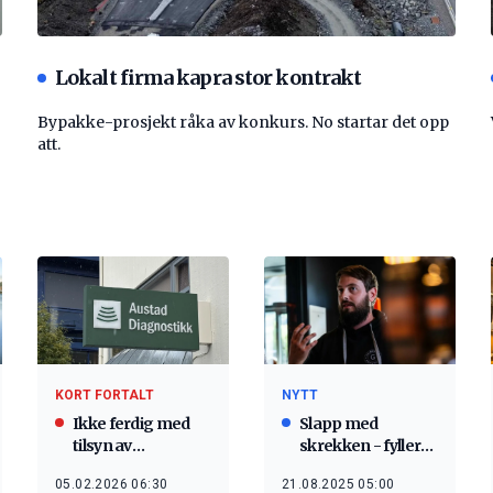
Lokalt firma kapra stor kontrakt
Bypakke-prosjekt råka av konkurs. No startar det opp
att.
KORT FORTALT
NYTT
Ikke ferdig med
Slapp med
tilsyn av
skrekken - fyller
helseaktør
på med edle
05.02.2026 06:30
21.08.2025 05:00
dråper til