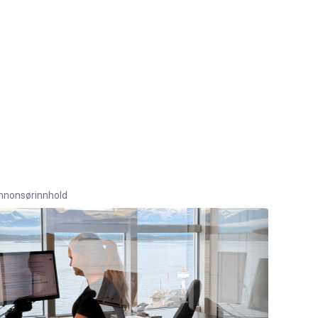
nnonsørinnhold