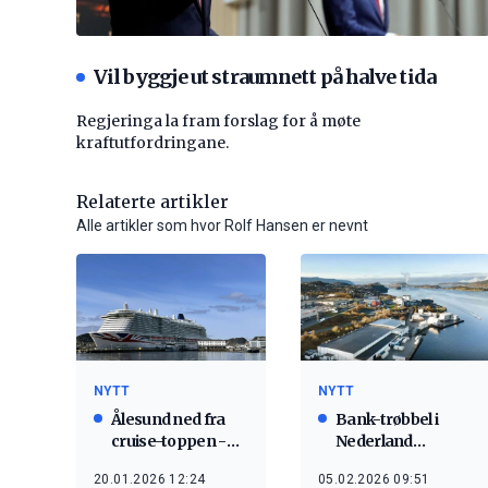
Vil byggje ut straumnett på halve tida
Regjeringa la fram forslag for å møte
kraftutfordringane.
Relaterte artikler
Alle artikler som hvor Rolf Hansen er nevnt
NYTT
NYTT
Ålesund ned fra
Bank-trøbbel i
cruise-toppen -
Nederland
men venter
forsinket Ålesund-
20.01.2026 12:24
05.02.2026 09:51
rekordbesøk i
selskap