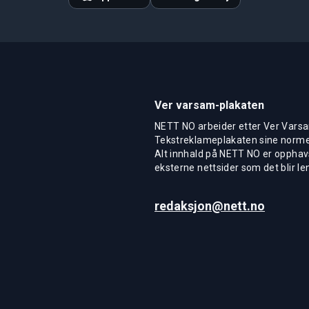
Ver varsam-plakaten
NETT NO arbeider etter Ver Varsa
Tekstreklameplakaten sine normer
Alt innhald på NETT NO er opphavs
eksterne nettsider som det blir len
redaksjon@nett.no