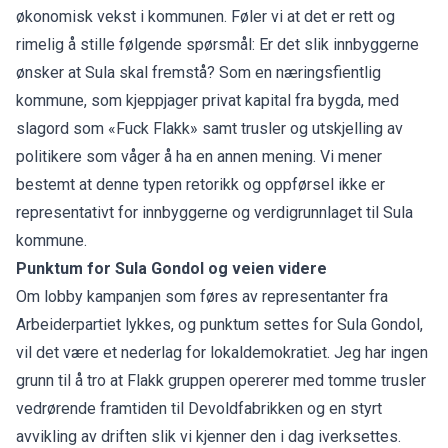
økonomisk vekst i kommunen. Føler vi at det er rett og
rimelig å stille følgende spørsmål: Er det slik innbyggerne
ønsker at Sula skal fremstå? Som en næringsfientlig
kommune, som kjeppjager privat kapital fra bygda, med
slagord som «Fuck Flakk» samt trusler og utskjelling av
politikere som våger å ha en annen mening. Vi mener
bestemt at denne typen retorikk og oppførsel ikke er
representativt for innbyggerne og verdigrunnlaget til Sula
kommune.
Punktum for Sula Gondol og veien videre
Om lobby kampanjen som føres av representanter fra
Arbeiderpartiet lykkes, og punktum settes for Sula Gondol,
vil det være et nederlag for lokaldemokratiet. Jeg har ingen
grunn til å tro at Flakk gruppen opererer med tomme trusler
vedrørende framtiden til Devoldfabrikken og en styrt
avvikling av driften slik vi kjenner den i dag iverksettes.