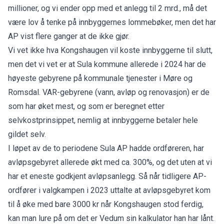
millioner, og vi ender opp med et anlegg til 2 mrd., må det
være lov å tenke på innbyggernes lommebøker, men det har
AP vist flere ganger at de ikke gjør.
Vi vet ikke hva Kongshaugen vil koste innbyggerne til slutt,
men det vi vet er at Sula kommune allerede i 2024 har de
høyeste gebyrene på kommunale tjenester i Møre og
Romsdal. VAR-gebyrene (vann, avløp og renovasjon) er de
som har øket mest, og som er beregnet etter
selvkostprinsippet, nemlig at innbyggerne betaler hele
gildet selv.
I løpet av de to periodene Sula AP hadde ordføreren, har
avløpsgebyret allerede økt med ca. 300%, og det uten at vi
har et eneste godkjent avløpsanlegg. Så når tidligere AP-
ordfører i valgkampen i 2023 uttalte at avløpsgebyret kom
til å øke med bare 3000 kr når Kongshaugen stod ferdig,
kan man lure på om det er Vedum sin kalkulator han har lånt.