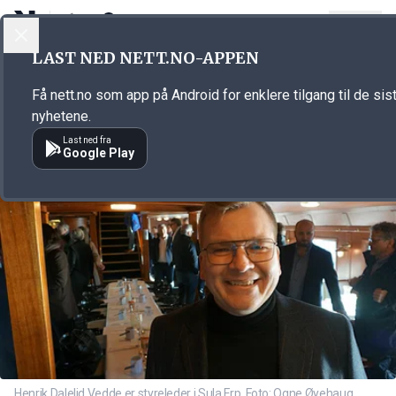
LOGG INN
MENY
Annonsørinnhold
LAST NED NETT.NO-APPEN
Link for annonse
Få nett.no som app på Android for enklere tilgang til de sis
nyhetene.
Last ned fra
Google Play
Henrik Dalelid Vedde er styreleder i Sula Frp. Foto: Ogne Øyehaug