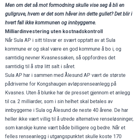
Men om det så mot formodning skulle vise seg å bli en
gullgruve, hvem er det som håver inn dette gullet? Det blir i
hvert fall ikke kommunen og innbyggerne.
Milliardinvestering uten kostnadskontroll
Når Sula AP i sitt tilsvar er svært opptatt av at Sula
kommune er og skal være en god kommune å bo i, og
samtidig nevner Kvasnessaken, så oppfordres det
samtidig til å strø litt salt i såret.
Sula AP har i sammen med Ålesund AP vært de største
pådriverne for Kongshaugen avløpsrenseanlegg på
Kvasnes. Uten å blunke har de presset gjennom et anlegg
til ca. 2 milliarder, som i sin helhet skal betales av
innbyggerne i Sula og Ålesund de neste 40 årene. De har
heller ikke vært villig til å utrede alternative renseløsninger,
som kanskje kunne vært både billigere og bedre. Når et
felles renseanlegg i utgangspunktet skulle koste 170