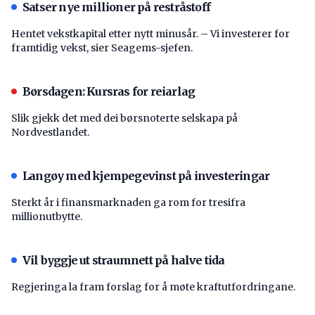
Satser nye millioner på restråstoff
Hentet vekstkapital etter nytt minusår. – Vi investerer for
framtidig vekst, sier Seagems-sjefen.
Børsdagen: Kursras for reiarlag
Slik gjekk det med dei børsnoterte selskapa på
Nordvestlandet.
Langøy med kjempegevinst på investeringar
Sterkt år i finansmarknaden ga rom for tresifra
millionutbytte.
Vil byggje ut straumnett på halve tida
Regjeringa la fram forslag for å møte kraftutfordringane.