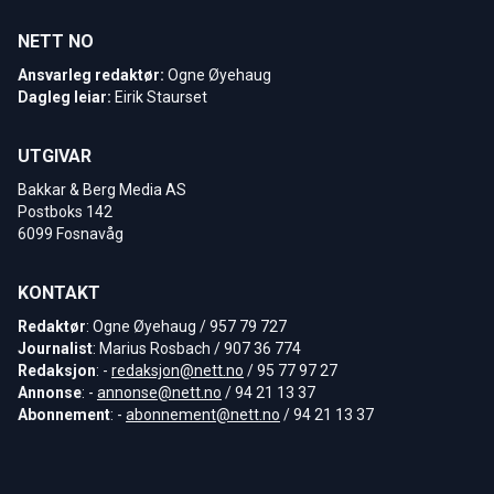
NETT NO
Ansvarleg redaktør:
Ogne Øyehaug
Dagleg leiar:
Eirik Staurset
UTGIVAR
Bakkar & Berg Media AS
Postboks 142
6099 Fosnavåg
KONTAKT
Redaktør
: Ogne Øyehaug / 957 79 727
Journalist
: Marius Rosbach / 907 36 774
Redaksjon
: -
redaksjon@nett.no
/ 95 77 97 27
Annonse
: -
annonse@nett.no
/ 94 21 13 37
Abonnement
: -
abonnement@nett.no
/ 94 21 13 37