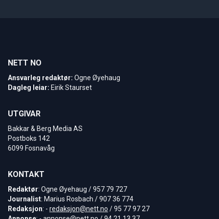
NETT NO
Ansvarleg redaktør:
Ogne Øyehaug
Dagleg leiar:
Eirik Staurset
UTGIVAR
Bakkar & Berg Media AS
Postboks 142
6099 Fosnavåg
KONTAKT
Redaktør
: Ogne Øyehaug / 957 79 727
Journalist
: Marius Rosbach / 907 36 774
Redaksjon
: -
redaksjon@nett.no
/ 95 77 97 27
Annonse
: -
annonse@nett.no
/ 94 21 13 37