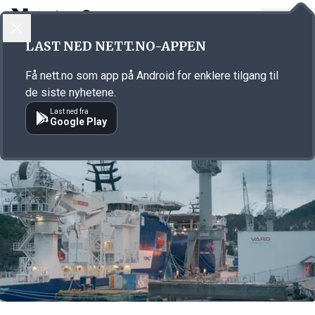
LOGG INN
MENY
Annonsørinnhold
LAST NED NETT.NO-APPEN
Link for annonse
Få nett.no som app på Android for enklere tilgang til
de siste nyhetene.
Last ned fra
Google Play