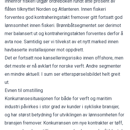
Innenfor fiskeri utgjør ordreboken rundt åtte prosent av
flåten tilknyttet Norden og Atlanteren. Innen fiskeri
forventes god kontraheringstakt fremover gitt fortsatt god
lønnsomhet innen fiskeri. Brønnbåtsegmentet ser derimot
mer balansert ut og kontraheringstakten forventes derfor å
avta noe. Samtidig ser vi tilvekst av et nytt marked innen
havbaserte installasjoner mot oppdrett.
Det er fortsatt noe kanselleringsrisiko innen offshore, men
det meste er nå avklart for norske verft. Andre segmenter
en mindre aktuell. I sum ser etterspørselsbildet helt greit
ut.
Evnen til omstilling
Konkurransesituasjonen for både for verft og maritim
industri påvirkes i stor grad av kunder i sykliske bransjer,
og har størst betydning for utviklingen av lønnsomheten for
bransjen fremover. Konkurransen om nye kontrakter er tøff,