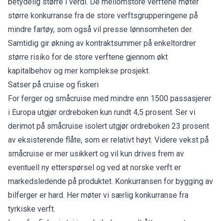
betydelig større i verdi. De mellomstore verftene møter
større konkurranse fra de store verftsgrupperingene på
mindre fartøy, som også vil presse lønnsomheten der.
Samtidig gir økning av kontraktsummer på enkeltordrer
større risiko for de store verftene gjennom økt
kapitalbehov og mer komplekse prosjekt.
Satser på cruise og fiskeri
For ferger og småcruise med mindre enn 1500 passasjerer
i Europa utgjør ordreboken kun rundt 4,5 prosent. Ser vi
derimot på småcruise isolert utgjør ordreboken 23 prosent
av eksisterende flåte, som er relativt høyt. Videre vekst på
småcruise er mer usikkert og vil kun drives frem av
eventuell ny etterspørsel og ved at norske verft er
markedsledende på produktet. Konkurransen for bygging av
bilferger er hard. Her møter vi særlig konkurranse fra
tyrkiske verft.