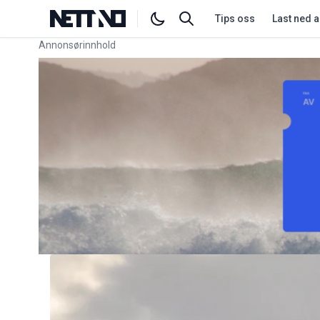
Tips oss
Last ned 
Annonsørinnhold
Link for annonse