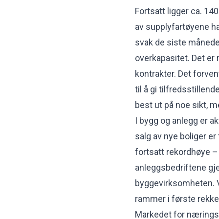
Fortsatt ligger ca. 14
av supplyfartøyene ha
svak de siste månede
overkapasitet. Det er 
kontrakter. Det forven
til å gi tilfredsstill
best ut på noe sikt, m
I bygg og anlegg er ak
salg av nye boliger er
fortsatt rekordhøye –
anleggsbedriftene gj
byggevirksomheten. Vi
rammer i første rekke
Markedet for næringse