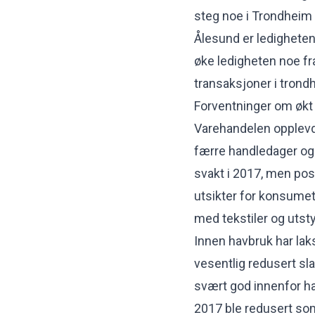
steg noe i Trondheim 
Ålesund er ledigheten s
øke ledigheten noe fra
transaksjoner i tron
Forventninger om økt 
Varehandelen opplevd
færre handledager og 
svakt i 2017, men posi
utsikter for konsumet.
med tekstiler og utst
Innen havbruk har lak
vesentlig redusert sl
svært god innenfor hav
2017 ble redusert som 