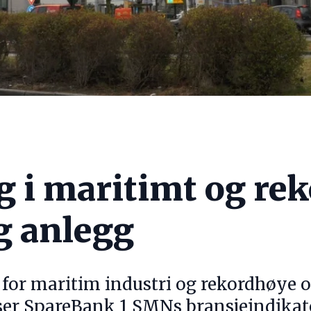
 i maritimt og rek
g anlegg
 for maritim industri og rekordhøye o
ser SpareBank 1 SMNs bransjeindikato