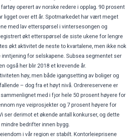
0 fartøy operert av norske redere i opplag. 90 prosent
r ligget over ett år. Spotmarkedet har vært meget
ne med lav etterspørsel i vintersesongen og
registrert økt etterspørsel de siste ukene for lengre
tes økt aktivitet de neste to kvartalene, men ikke nok
ende inntjening for selskapene. Subsea segmentet ser
en også her blir 2018 et krevende år.
tiviteten høy, men både igangsetting av boliger og
 fallende – dog fra et høyt nivå. Ordrereservene er
 sammenlignet med i fjor hele 50 prosent høyere for
ennom nye veiprosjekter og 7 prosent høyere for
 ser derimot et økende antall konkurser, og dette
 mindre bedrifter innen bygg.
iendom i vår region er stabilt. Kontorleieprisene