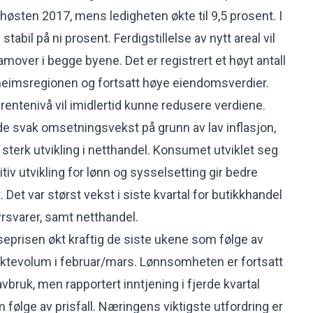
høsten 2017, mens ledigheten økte til 9,5 prosent. I
tabil på ni prosent. Ferdigstillelse av nytt areal vil
mover i begge byene. Det er registrert et høyt antall
dheimsregionen og fortsatt høye eiendomsverdier.
rentenivå vil imidlertid kunne redusere verdiene.
e svak omsetningsvekst på grunn av lav inflasjon,
sterk utvikling i netthandel. Konsumet utviklet seg
tiv utvikling for lønn og sysselsetting gir bedre
 Det var størst vekst i siste kvartal for butikkhandel
yrsvarer, samt netthandel.
seprisen økt kraftig de siste ukene som følge av
aktevolum i februar/mars. Lønnsomheten er fortsatt
bruk, men rapportert inntjening i fjerde kvartal
følge av prisfall. Næringens viktigste utfordring er