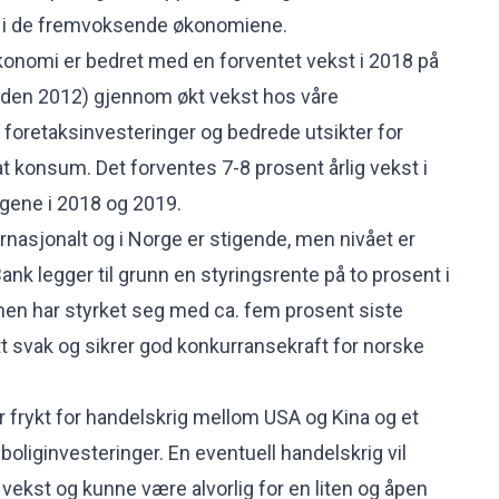
g i de fremvoksende økonomiene.
konomi er bedret med en forventet vekst i 2018 på
siden 2012) gjennom økt vekst hos våre
 foretaksinvesteringer og bedrede utsikter for
at konsum. Det forventes 7-8 prosent årlig vekst i
gene i 2018 og 2019.
rnasjonalt og i Norge er stigende, men nivået er
Bank legger til grunn en styringsrente på to prosent i
nen har styrket seg med ca. fem prosent siste
tt svak og sikrer god konkurransekraft for norske
r frykt for handelskrig mellom USA og Kina og et
 boliginvesteringer. En eventuell handelskrig vil
vekst og kunne være alvorlig for en liten og åpen