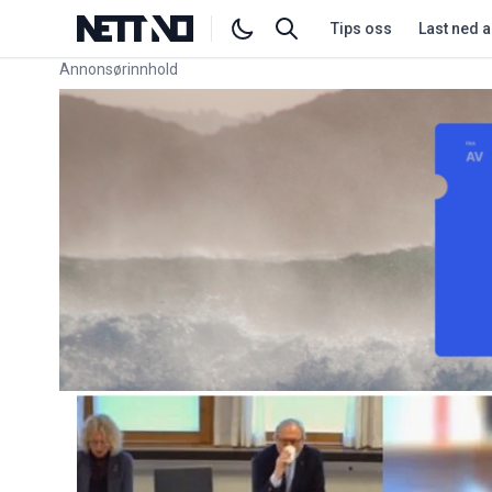
Tips oss
Last ned 
Annonsørinnhold
Link for annonse