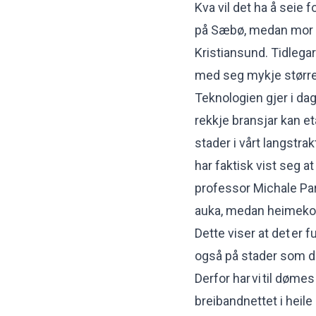
Kva vil det ha å seie 
på Sæbø, medan mor sin
Kristiansund. Tidlegar
med seg mykje større 
Teknologien gjer i dag
rekkje bransjar kan eta
stader i vårt langstrak
har faktisk vist seg at
professor Michale Par
auka, medan heimekont
Dette viser at det er f
også på stader som dei
Derfor har vi til dømes
breibandnettet i heile