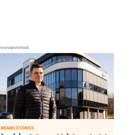
nnonsørinnhold
BRAND STORIES