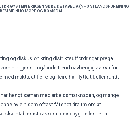
TØR ØYSTEIN ERIKSEN SØREIDE I ABELIA (NHO SI LANDSFOREINI
 REMME NHO MØRE OG ROMSDAL
ytting og diskusjon kring distriktsutfordringar prega
ar vore ein gjennomgåande trend uavhengig av kva for
med makta, at fleire og fleire har flytta til, eller rundt
har hengt saman med arbeidsmarknaden, og mange
 oppe av ein som oftast fåfengt draum om at
r skal etablerast i akkurat deira bygd eller deira