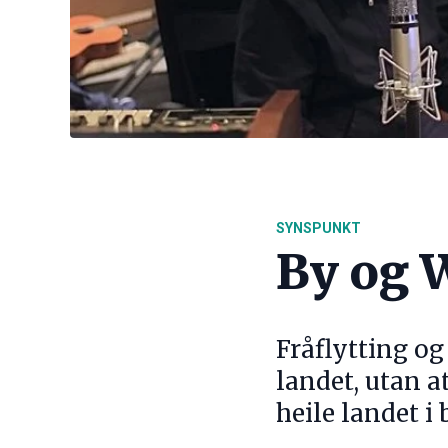
SYNSPUNKT
By og 
Fråflytting og 
landet, utan a
heile landet i