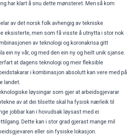
ering har klart å snu dette mønsteret. Men så kom
delar av det norsk folk avhengig av tekniske
e eksisterte, men som få visste å utnytta i stor nok
ombinasjonen av teknologi og koronakrisa gitt
ala ein ny vår, og med den ein ny og heilt unik sjanse.
rfart at dagens teknologi og meir fleksible
rbeidstakarar i kombinasjon absolutt kan vere med på
e landet.
teknologiske løysingar som gjer at arbeidsgjevarar
ptekne av at dei tilsette skal ha fysisk nærleik til
nge jobbar kan i hovudsak løysast med ei
tilgang. Dette kan i stor grad gjerast mange mil
beidsgjevaren eller sin fysiske lokasjon.