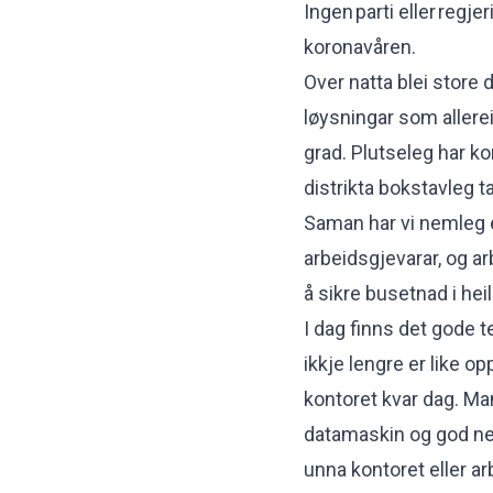
Ingen parti eller regj
koronavåren.
Over natta blei store 
løysningar som allerei
grad. Plutseleg har k
distrikta bokstavleg t
Saman har vi nemleg e
arbeidsgjevarar, og a
å sikre busetnad i heil
I dag finns det gode 
ikkje lengre er like op
kontoret kvar dag. Ma
datamaskin og god net
unna kontoret eller ar