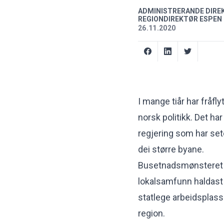
ADMINISTRERANDE DIREK
REGIONDIREKTØR ESPEN
26.11.2020
I mange tiår har fråfl
norsk politikk. Det h
regjering som har sete 
dei større byane.
Busetnadsmønsteret 
lokalsamfunn haldast
statlege arbeidsplassa
region.