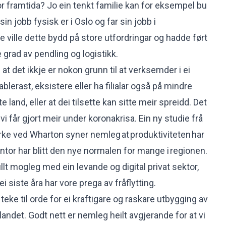
for framtida? Jo ein tenkt familie kan for eksempel bu
 jobb fysisk er i Oslo og far sin jobb i
e ville dette bydd på store utfordringar og hadde ført
grad av pendling og logistikk.
 at det ikkje er nokon grunn til at verksemder i ei
blerast, eksistere eller ha filialar også på mindre
te land, eller at dei tilsette kan sitte meir spreidd. Det
 vi får gjort meir under koronakrisa. Ein ny studie frå
ke ved Wharton syner nemleg at produktiviteten har
or har blitt den nye normalen for mange i regionen.
ullt mogleg med ein levande og digital privat sektor,
 siste åra har vore prega av fråflytting.
 teke til orde for ei kraftigare og raskare utbygging av
 landet. Godt nett er nemleg heilt avgjerande for at vi