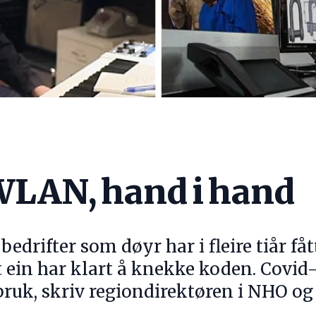
WLAN, hand i hand
bedrifter som døyr har i fleire tiår fåt
t ein har klart å knekke koden. Covid-
 bruk, skriv regiondirektøren i NHO og