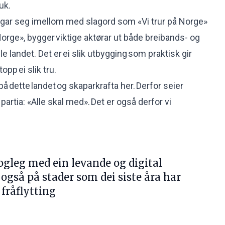
uk.
igar seg imellom med slagord som «Vi trur på Norge»
e Norge», bygger viktige aktørar ut både breibands- og
le landet. Det er ei slik utbygging som praktisk gir
pp ei slik tru.
på dette landet og skaparkrafta her. Derfor seier
 partia: «Alle skal med». Det er også derfor vi
mogleg med ein levande og digital
 også på stader som dei siste åra har
 fråflytting