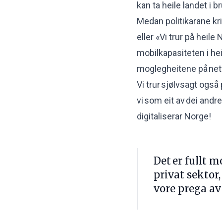
kan ta heile landet i br
Medan politikarane kr
eller «Vi trur på heil
mobilkapasiteten i hei
moglegheitene på netto
Vi trur sjølvsagt også 
vi som eit av dei andre
digitaliserar Norge!
Det er fullt 
privat sektor,
vore prega av