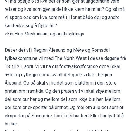
Vi må spørje oss kva det er som gjer at ungdomane våre
reiser og kva som gjer at dei ikkje kjem heim att? Og så må
vi spørje oss om kva som må til for at både dei og andre
kan tenke seg å flytte hit?
«Ein Elon Musk innan regionalutvikling»
Det er det vi i Region Ålesund og Møre og Romsdal
fylkeskommune vil med The North West i desse dagane frå
18. til 21. april. Vi vil ha ein festivalkonferanse der vi skal
nyte og nyttegjere oss av alt det gode vi har i Region
Ålesund. Og så skal vi ha det som plattform i den store
praten om framtida. Og den praten vil vi skal skje mellom
dei som bur her og mellom dei som ikkje bur her. Mellom
dei som er ekspertar på emnet. Og mellom alle dei som er
ekspertar på Sunnmøre. Fordi dei bur her! Eller har lyst til å
bu her.