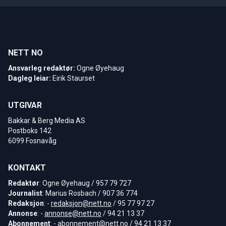
NETT NO
Ansvarleg redaktør:
Ogne Øyehaug
Dagleg leiar:
Eirik Staurset
UTGIVAR
Bakkar & Berg Media AS
Postboks 142
6099 Fosnavåg
KONTAKT
Redaktør
: Ogne Øyehaug / 957 79 727
Journalist
: Marius Rosbach / 907 36 774
Redaksjon
: -
redaksjon@nett.no
/ 95 77 97 27
Annonse
: -
annonse@nett.no
/ 94 21 13 37
Abonnement
: -
abonnement@nett.no
/ 94 21 13 37