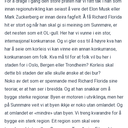
For å drage i gang den store praten har vi fått tak i han som
innan regionutvikling kan seiast å vere det Elon Musk eller
Mark Zuckerberg er innan deira fagfelt. Å få Richard Florida
hit er stort og når han skal gi si meining om Sunnmøre, er
det nesten som eit OL-gull. Her har vi vunne i ein stor,
internasjonal konkurranse. Og vi gler oss til å høyre kva han
har å seie om korleis vi kan vinne ein annan konkurranse,
konkurransen om folk. Kva må til for at folk vil bu her i
staden for i Oslo, Bergen eller Trondheim? Korleis skal
dette bli staden der alle skulle ønske at dei bur?
Noko av det som er spennande med Richard Florida sine
teoriar, er at han ser i breidda. Og at han snakkar om å
bygge sterke regionar. Byen er motoren i utviklinga, men her
på Sunnmøre veit vi at byen ikkje er noko utan omlandet. Og
at omlandet er «mindre» utan byen. Vi treng kvarandre for å
bygge ein sterk region. Eit region som skal vere