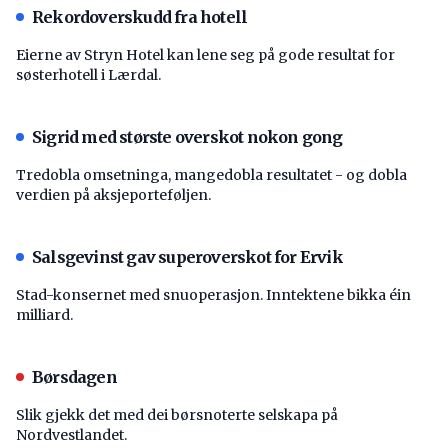
Rekordoverskudd fra hotell
Eierne av Stryn Hotel kan lene seg på gode resultat for
søsterhotell i Lærdal.
Sigrid med største overskot nokon gong
Tredobla omsetninga, mangedobla resultatet - og dobla
verdien på aksjeporteføljen.
Salsgevinst gav superoverskot for Ervik
Stad-konsernet med snuoperasjon. Inntektene bikka éin
milliard.
Børsdagen
Slik gjekk det med dei børsnoterte selskapa på
Nordvestlandet.