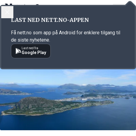
LOGG INN
MENY
Annonsørinnhold
LAST NED NETT.NO-APPEN
Link for annonse
Få nett.no som app på Android for enklere tilgang til
de siste nyhetene.
Last ned fra
Google Play