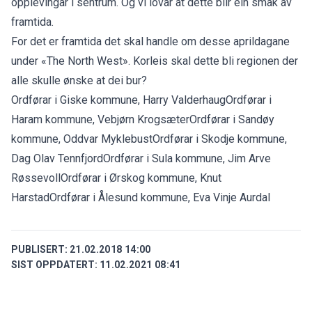
opplevingar i sentrum. Og vi lovar at dette blir ein smak av
framtida.
For det er framtida det skal handle om desse aprildagane
under «The North West». Korleis skal dette bli regionen der
alle skulle ønske at dei bur?
Ordførar i Giske kommune, Harry ValderhaugOrdførar i
Haram kommune, Vebjørn KrogsæterOrdførar i Sandøy
kommune, Oddvar MyklebustOrdførar i Skodje kommune,
Dag Olav TennfjordOrdførar i Sula kommune, Jim Arve
RøssevollOrdførar i Ørskog kommune, Knut
HarstadOrdførar i Ålesund kommune, Eva Vinje Aurdal
PUBLISERT:
21.02.2018 14:00
SIST OPPDATERT:
11.02.2021 08:41