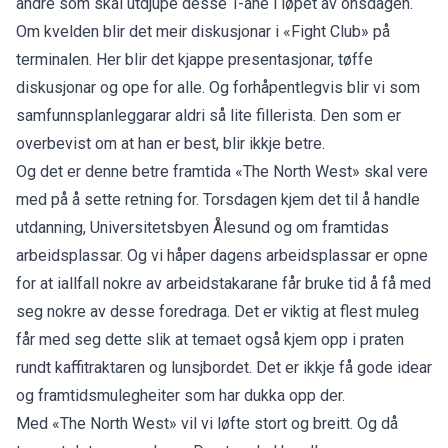
andre som skal utdjupe desse T-ane i løpet av onsdagen.
Om kvelden blir det meir diskusjonar i «Fight Club» på
terminalen. Her blir det kjappe presentasjonar, tøffe
diskusjonar og ope for alle. Og forhåpentlegvis blir vi som
samfunnsplanleggarar aldri så lite fillerista. Den som er
overbevist om at han er best, blir ikkje betre.
Og det er denne betre framtida «The North West» skal vere
med på å sette retning for. Torsdagen kjem det til å handle
utdanning, Universitetsbyen Ålesund og om framtidas
arbeidsplassar. Og vi håper dagens arbeidsplassar er opne
for at iallfall nokre av arbeidstakarane får bruke tid å få med
seg nokre av desse foredraga. Det er viktig at flest muleg
får med seg dette slik at temaet også kjem opp i praten
rundt kaffitraktaren og lunsjbordet. Det er ikkje få gode idear
og framtidsmulegheiter som har dukka opp der.
Med «The North West» vil vi løfte stort og breitt. Og då