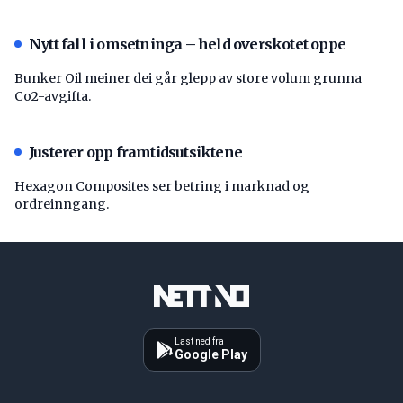
Nytt fall i omsetninga – held overskotet oppe
Bunker Oil meiner dei går glepp av store volum grunna
Co2-avgifta.
Justerer opp framtidsutsiktene
Hexagon Composites ser betring i marknad og
ordreinngang.
Last ned fra
Google Play