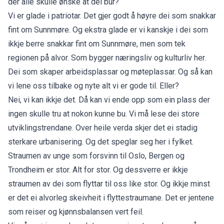
der alle skulle ønske at dei bur?
Vi er glade i patriotar. Det gjer godt å høyre dei som snakkar
fint om Sunnmøre. Og ekstra glade er vi kanskje i dei som
ikkje berre snakkar fint om Sunnmøre, men som tek
regionen på alvor. Som bygger næringsliv og kulturliv her.
Dei som skaper arbeidsplassar og møteplassar. Og så kan
vi lene oss tilbake og nyte alt vi er gode til. Eller?
Nei, vi kan ikkje det. Då kan vi ende opp som ein plass der
ingen skulle tru at nokon kunne bu. Vi må lese dei store
utviklingstrendane. Over heile verda skjer det ei stadig
sterkare urbanisering. Og det speglar seg her i fylket.
Straumen av unge som forsvinn til Oslo, Bergen og
Trondheim er stor. Alt for stor. Og dessverre er ikkje
straumen av dei som flyttar til oss like stor. Og ikkje minst
er det ei alvorleg skeivheit i flyttestraumane. Det er jentene
som reiser og kjønnsbalansen vert feil.