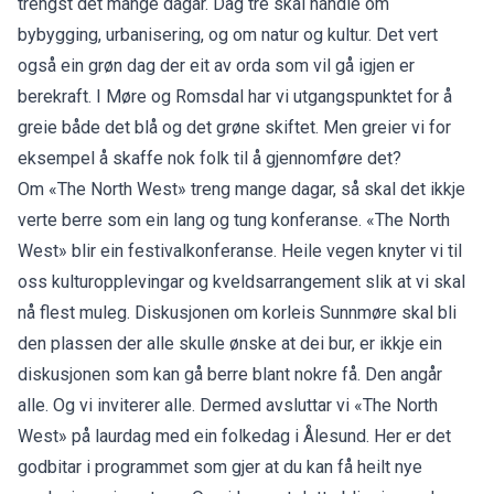
trengst det mange dagar. Dag tre skal handle om
bybygging, urbanisering, og om natur og kultur. Det vert
også ein grøn dag der eit av orda som vil gå igjen er
berekraft. I Møre og Romsdal har vi utgangspunktet for å
greie både det blå og det grøne skiftet. Men greier vi for
eksempel å skaffe nok folk til å gjennomføre det?
Om «The North West» treng mange dagar, så skal det ikkje
verte berre som ein lang og tung konferanse. «The North
West» blir ein festivalkonferanse. Heile vegen knyter vi til
oss kulturopplevingar og kveldsarrangement slik at vi skal
nå flest muleg. Diskusjonen om korleis Sunnmøre skal bli
den plassen der alle skulle ønske at dei bur, er ikkje ein
diskusjonen som kan gå berre blant nokre få. Den angår
alle. Og vi inviterer alle. Dermed avsluttar vi «The North
West» på laurdag med ein folkedag i Ålesund. Her er det
godbitar i programmet som gjer at du kan få heilt nye