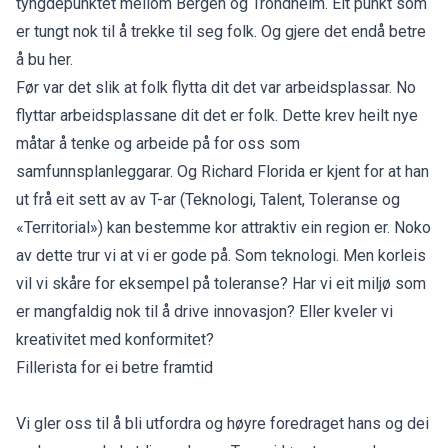
tyngdepunktet mellom Bergen og Trondheim. Eit punkt som
er tungt nok til å trekke til seg folk. Og gjere det endå betre
å bu her.
Før var det slik at folk flytta dit det var arbeidsplassar. No
flyttar arbeidsplassane dit det er folk. Dette krev heilt nye
måtar å tenke og arbeide på for oss som
samfunnsplanleggarar. Og Richard Florida er kjent for at han
ut frå eit sett av av T-ar (Teknologi, Talent, Toleranse og
«Territorial») kan bestemme kor attraktiv ein region er. Noko
av dette trur vi at vi er gode på. Som teknologi. Men korleis
vil vi skåre for eksempel på toleranse? Har vi eit miljø som
er mangfaldig nok til å drive innovasjon? Eller kveler vi
kreativitet med konformitet?
Fillerista for ei betre framtid
Vi gler oss til å bli utfordra og høyre foredraget hans og dei