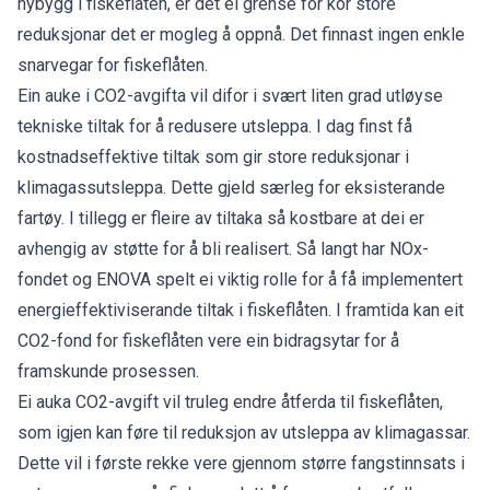
nybygg i fiskeflåten, er det ei grense for kor store
reduksjonar det er mogleg å oppnå. Det finnast ingen enkle
snarvegar for fiskeflåten.
Ein auke i CO2-avgifta vil difor i svært liten grad utløyse
tekniske tiltak for å redusere utsleppa. I dag finst få
kostnadseffektive tiltak som gir store reduksjonar i
klimagassutsleppa. Dette gjeld særleg for eksisterande
fartøy. I tillegg er fleire av tiltaka så kostbare at dei er
avhengig av støtte for å bli realisert. Så langt har NOx-
fondet og ENOVA spelt ei viktig rolle for å få implementert
energieffektiviserande tiltak i fiskeflåten. I framtida kan eit
CO2-fond for fiskeflåten vere ein bidragsytar for å
framskunde prosessen.
Ei auka CO2-avgift vil truleg endre åtferda til fiskeflåten,
som igjen kan føre til reduksjon av utsleppa av klimagassar.
Dette vil i første rekke vere gjennom større fangstinnsats i