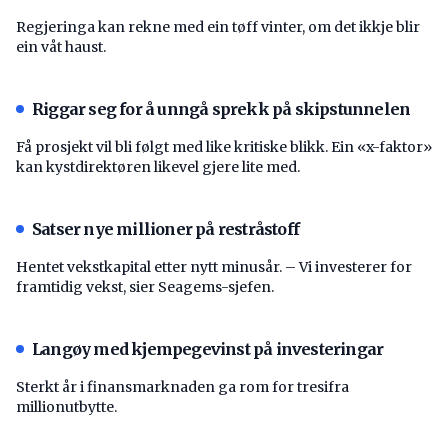
Regjeringa kan rekne med ein tøff vinter, om det ikkje blir
ein våt haust.
Riggar seg for å unngå sprekk på skipstunnelen
Få prosjekt vil bli følgt med like kritiske blikk. Ein «x-faktor»
kan kystdirektøren likevel gjere lite med.
Satser nye millioner på restråstoff
Hentet vekstkapital etter nytt minusår. – Vi investerer for
framtidig vekst, sier Seagems-sjefen.
Langøy med kjempegevinst på investeringar
Sterkt år i finansmarknaden ga rom for tresifra
millionutbytte.