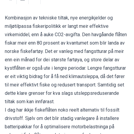
Kombinasjon av tekniske tiltak, nye energikjelder og
miljøtilpassa fiskeripolitikk er langt meir effektive
virkemiddel, enn å auke CO2-avgifta. Den havgåande flåten
fiskar meir enn 80 prosent av kvantumet som blir landa av
norske fiskefartøy. Det er vanleg med fangstturar på meir
enn ein månad for dei største fartøya, og store delar av
kystflåten er også ute i lengre periodar. Lengre fangstturar
er eit viktig bidrag for å få ned klimautsleppa, då det fører
til meir effektivt fiske og redusert transport. Samtidig set
dette klare grenser for kva slags utsleppsreduserande
tiltak som kan innførast.
I dag har ikkje fiskeflåten noko reelt alternativ til fossilt
drivstoff. Sjølv om det blir stadig vanlegare å installere
batteripakkar for å optimalisere motorbelastninga på