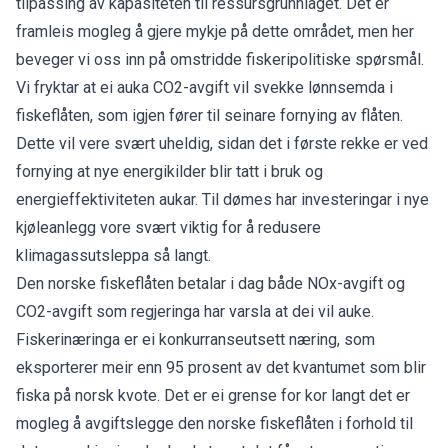
tilpassing av kapasiteten til ressursgrunnlaget. Det er
framleis mogleg å gjere mykje på dette området, men her
beveger vi oss inn på omstridde fiskeripolitiske spørsmål.
Vi fryktar at ei auka CO2-avgift vil svekke lønnsemda i
fiskeflåten, som igjen fører til seinare fornying av flåten.
Dette vil vere svært uheldig, sidan det i første rekke er ved
fornying at nye energikilder blir tatt i bruk og
energieffektiviteten aukar. Til dømes har investeringar i nye
kjøleanlegg vore svært viktig for å redusere
klimagassutsleppa så langt.
Den norske fiskeflåten betalar i dag både NOx-avgift og
CO2-avgift som regjeringa har varsla at dei vil auke.
Fiskerinæringa er ei konkurranseutsett næring, som
eksporterer meir enn 95 prosent av det kvantumet som blir
fiska på norsk kvote. Det er ei grense for kor langt det er
mogleg å avgiftslegge den norske fiskeflåten i forhold til