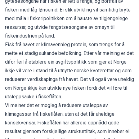
gytesesongane når fisken er lett å fange, og bortfall av
fiskeri med låg lønsemd. Ei slik utvikling vil samtidig bryte
med måla i fiskeripolitikken om å hauste av tilgjengelege
ressursar, og utvide fangstsesongane av omsyn til
fiskeindustrien på land.
Fisk frå havet er klimavennleg protein, som trengs for å
mette ei stadig aukande befolkning. Etter vår meining er det
difor feil å etablere ein avgiftspolitikk som gjer at Norge
ikkje vil vere i stand til å utnytte norske kvoterettar og som
reduserer verdiskapinga frå havet. Det vil også vere uheldig
om Norge ikkje kan utvikle nye fiskeri fordi det vil føre til
utsleppsauke i fiskeflåten.
Vi meiner det er mogleg å redusere utsleppa av
klimagassar frå fiskeflåten, utan at det får uheldige
konsekvensar. Fiskeflåten har allereie oppnådd gode
resultat gjennom forskjellige strukturtiltak, som inneber ei