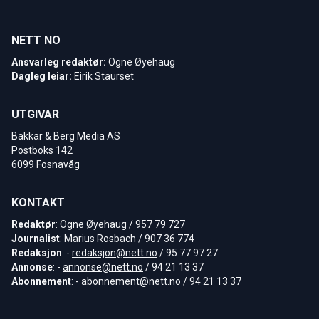
NETT NO
Ansvarleg redaktør:
Ogne Øyehaug
Dagleg leiar:
Eirik Staurset
UTGIVAR
Bakkar & Berg Media AS
Postboks 142
6099 Fosnavåg
KONTAKT
Redaktør
: Ogne Øyehaug / 957 79 727
Journalist
: Marius Rosbach / 907 36 774
Redaksjon
: -
redaksjon@nett.no
/ 95 77 97 27
Annonse
: -
annonse@nett.no
/ 94 21 13 37
Abonnement
: -
abonnement@nett.no
/ 94 21 13 37