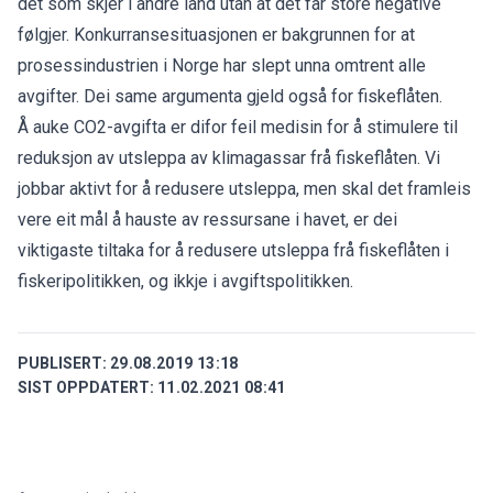
det som skjer i andre land utan at det får store negative
følgjer. Konkurransesituasjonen er bakgrunnen for at
prosessindustrien i Norge har slept unna omtrent alle
avgifter. Dei same argumenta gjeld også for fiskeflåten.
Å auke CO2-avgifta er difor feil medisin for å stimulere til
reduksjon av utsleppa av klimagassar frå fiskeflåten. Vi
jobbar aktivt for å redusere utsleppa, men skal det framleis
vere eit mål å hauste av ressursane i havet, er dei
viktigaste tiltaka for å redusere utsleppa frå fiskeflåten i
fiskeripolitikken, og ikkje i avgiftspolitikken.
PUBLISERT:
29.08.2019 13:18
SIST OPPDATERT:
11.02.2021 08:41