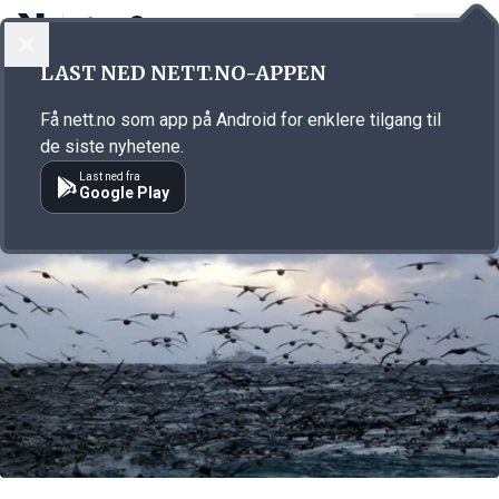
LOGG INN
MENY
Annonsørinnhold
LAST NED NETT.NO-APPEN
Link for annonse
Få nett.no som app på Android for enklere tilgang til
de siste nyhetene.
Last ned fra
Google Play