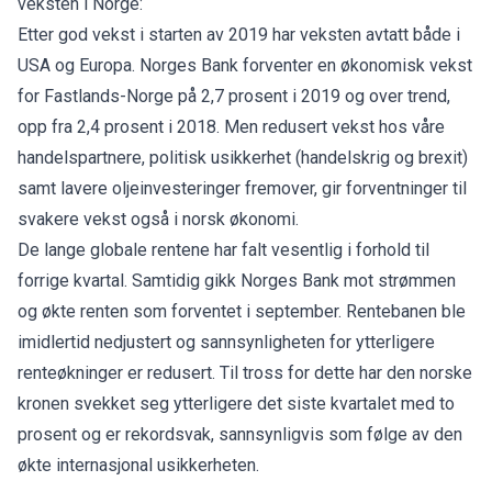
veksten i Norge:
Etter god vekst i starten av 2019 har veksten avtatt både i
USA og Europa. Norges Bank forventer en økonomisk vekst
for Fastlands-Norge på 2,7 prosent i 2019 og over trend,
opp fra 2,4 prosent i 2018. Men redusert vekst hos våre
handelspartnere, politisk usikkerhet (handelskrig og brexit)
samt lavere oljeinvesteringer fremover, gir forventninger til
svakere vekst også i norsk økonomi.
De lange globale rentene har falt vesentlig i forhold til
forrige kvartal. Samtidig gikk Norges Bank mot strømmen
og økte renten som forventet i september. Rentebanen ble
imidlertid nedjustert og sannsynligheten for ytterligere
renteøkninger er redusert. Til tross for dette har den norske
kronen svekket seg ytterligere det siste kvartalet med to
prosent og er rekordsvak, sannsynligvis som følge av den
økte internasjonal usikkerheten.