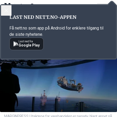
LOGG INN
MENY
Annonsørinnhold
LAST NED NETT.NO-APPEN
Link for annonse
Få nett.no som app på Android for enklere tilgang til
de siste nyhetene.
Last ned fra
Google Play
MARGINPRESS: Utsiktene for varehandelen er negativ, blant annet på