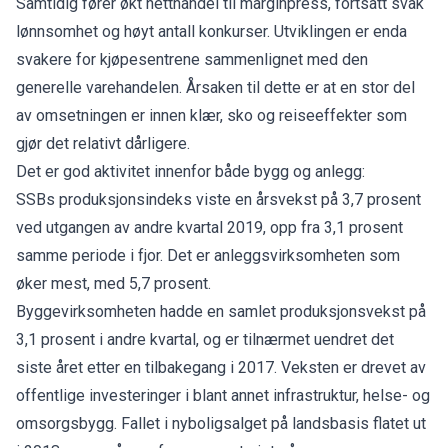
Samtidig fører økt netthandel til marginpress, fortsatt svak
lønnsomhet og høyt antall konkurser. Utviklingen er enda
svakere for kjøpesentrene sammenlignet med den
generelle varehandelen. Årsaken til dette er at en stor del
av omsetningen er innen klær, sko og reiseeffekter som
gjør det relativt dårligere.
Det er god aktivitet innenfor både bygg og anlegg:
SSBs produksjonsindeks viste en årsvekst på 3,7 prosent
ved utgangen av andre kvartal 2019, opp fra 3,1 prosent
samme periode i fjor. Det er anleggsvirksomheten som
øker mest, med 5,7 prosent.
Byggevirksomheten hadde en samlet produksjonsvekst på
3,1 prosent i andre kvartal, og er tilnærmet uendret det
siste året etter en tilbakegang i 2017. Veksten er drevet av
offentlige investeringer i blant annet infrastruktur, helse- og
omsorgsbygg. Fallet i nyboligsalget på landsbasis flatet ut