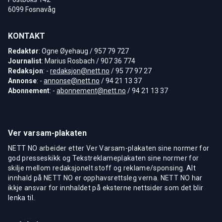
6099 Fosnavåg
KONTAKT
Redaktør
: Ogne Øyehaug / 957 79 727
Journalist
: Marius Rosbach / 907 36 774
Redaksjon
: -
redaksjon@nett.no
/ 95 77 97 27
Annonse
: -
annonse@nett.no
/ 94 21 13 37
Abonnement
: -
abonnement@nett.no
/ 94 21 13 37
Ver varsam-plakaten
NETT NO arbeider etter Ver Varsam-plakaten sine normer for
god presseskikk og Tekstreklameplakaten sine normer for
skilje mellom redaksjonelt stoff og reklame/sponsing. Alt
innhald på NETT NO er opphavsrettsleg verna. NETT NO har
ikkje ansvar for innhaldet på eksterne nettsider som det blir
lenka til.