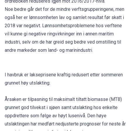
ordreboken reduseres igjen mot 2016/2017-nivå.
Noe bedre går det for de mindre verftsgrupperingene, men
også her er lønnsomheten lav og samlet resultat før skatt i
2018 var negativt. Lønnsomhetsproblemene hos verftene
vil kunne gi negative ringvirkninger inn i annen maritim
industri, selv om de har greid seg bedre ved omstilling til
andre markeder som land- og marinindustri.
I havbruk er lakseprisene kraftig redusert etter sommeren
grunnet høy utslakting:
Årsaken er tilpasning til maksimalt tiltatt biomasse (MTB)
grunnet god tilvekst i sjøen samt utslakting hos enkelte
oppdrettere som følge av høyt lusenivå. Den høye
utslaktingen har medført nedjusterte prognoser for neste år