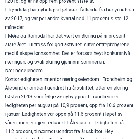
i 2018, og er nå opp fem prosent siste år.
I Trøndelag har nyboligsalget vært fallende fra begynnelsen
av 2017, og var per andre kvartal ned 11 prosent siste 12
måneder.
I Møre og Romsdal har det vært en økning på ni prosent
siste året. Til tross for god aktivitet, sliter entreprenørene
med å skape lønnsomhet. Det er fortsatt høyt konkursnivå i
næringen, og svak økning gjennom sommeren.
Næringseiendom
Kontorledigheten innenfor næringseiendom i Trondheim og
Ålesund er omtrent uendret fra årsskiftet, etter en økning
høsten 2018 som følge av nybygging. I Trondheim er
ledigheten per august på 10,9 prosent, opp fra 10,6 prosent
i januar. Ledigheten var oppe på 11,6 prosent i løpet av
våren, men er igjen redusert. I Ålesund er ledigheten på
11,2 prosent, tilnærmet uendret fra årsskiftet. Høy