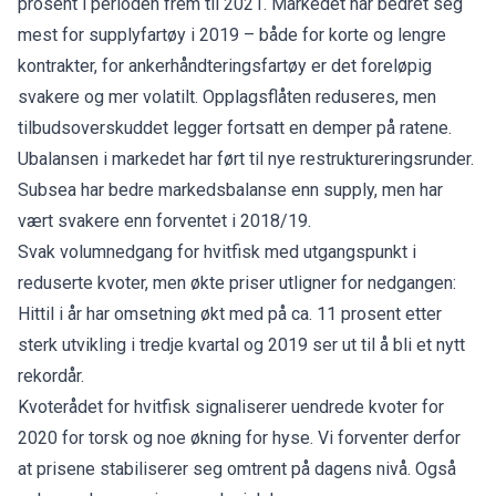
prosent i perioden frem til 2021. Markedet har bedret seg
mest for supplyfartøy i 2019 – både for korte og lengre
kontrakter, for ankerhåndteringsfartøy er det foreløpig
svakere og mer volatilt. Opplagsflåten reduseres, men
tilbudsoverskuddet legger fortsatt en demper på ratene.
Ubalansen i markedet har ført til nye restruktureringsrunder.
Subsea har bedre markedsbalanse enn supply, men har
vært svakere enn forventet i 2018/19.
Svak volumnedgang for hvitfisk med utgangspunkt i
reduserte kvoter, men økte priser utligner for nedgangen:
Hittil i år har omsetning økt med på ca. 11 prosent etter
sterk utvikling i tredje kvartal og 2019 ser ut til å bli et nytt
rekordår.
Kvoterådet for hvitfisk signaliserer uendrede kvoter for
2020 for torsk og noe økning for hyse. Vi forventer derfor
at prisene stabiliserer seg omtrent på dagens nivå. Også