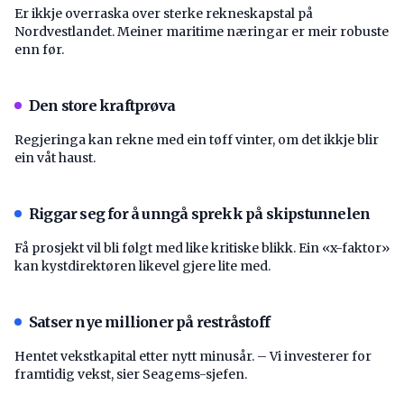
Er ikkje overraska over sterke rekneskapstal på
Nordvestlandet. Meiner maritime næringar er meir robuste
enn før.
Den store kraftprøva
Regjeringa kan rekne med ein tøff vinter, om det ikkje blir
ein våt haust.
Riggar seg for å unngå sprekk på skipstunnelen
Få prosjekt vil bli følgt med like kritiske blikk. Ein «x-faktor»
kan kystdirektøren likevel gjere lite med.
Satser nye millioner på restråstoff
Hentet vekstkapital etter nytt minusår. – Vi investerer for
framtidig vekst, sier Seagems-sjefen.