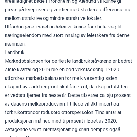
arealledighet både i Trondheim og Ålesund vil kunne gi
press på leiepriser og verdier med sterkere differensiering
mellom attraktive og mindre attraktive lokaler.
Utfordringene i varehandelen vil kunne forplante seg til
næringseiendom med stort innslag av leietakere fra denne
næringen.
Landbruk
Markedsbalansen for de fleste landbruksråvarene er bedret
siste kvartal og 2019 ble en god vekstsesong. I 2020
utfordres markedsbalansen for melk vesentlig siden
eksport av Jarlsberg-ost skal fases ut, da eksportstøtten
er vedtatt fjernet fra neste år. Dette tilsvarer ca. sju prosent
av dagens melkeproduksjon. I tillegg vil økt import og
forbrukertrender redusere etterspørselen. Tine antar at
produksjonen må ned med ti prosent i løpet av 2020.
Avtagende vekst internasjonalt og snart dempes også