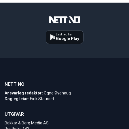
Last ned fra
Google Play
NETT NO
Ansvarleg redaktør:
Ogne Øyehaug
Dagleg leiar:
Eirik Staurset
UTGIVAR
Bakkar & Berg Media AS
Postboks 142