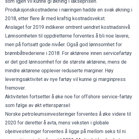
som igjen vil kunne gi økning i lakseprisen.
Produksjonskostnadene i næringen hadde en svak økning i
2018, etter flere år med kraftig kostnadsvekst.
Anslaget for 2019 indikerer omtrent uendret kostnadsnivå.
Lønnsomheten til oppdretterne forventes å bli noe lavere,
men på fortsatt gode nivåer. Også god lønnsomhet for
brønnbåtrederiene i 2018. For aktørene innen servicefartøy
er det god lønnsomhet for de største aktørene, mens de
mindre aktørene opplever reduserte marginer. Høy
leveringsaktivitet av nye fartøy vil kunne gi marginpress
fremover.
Aktiviteten fortsetter å øke noe for offshore service-fartøy
som følge av økt etterspørsel:
Norske petroleumsinvesteringer forventes å øke videre til
2020 for deretter å avta, mens veksten i globale
oljeinvesteringer forventes å ligge på mellom seks til ni