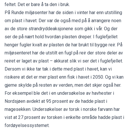
feltet. Det er bare å ta den i bruk.
På Runde miljøsenter har de siden i vinter har enn utstilling
om plast i havet. Der var de også med på å arrangere noen
av de store strandryddeaksjonene som gikk i vår. Og der
ser de på nært hold hvordan plasten dreper. I fuglefjellet
henger fugler kvalt av plasten de har brukt til bygge reir. På
miljøsenteret har de utstilt en fugl på reir der store deler av
reiret er laget av plast – akkurat slik vi ser det i fuglefjellet.
Dersom vi ikke tar tak i dette med plast i havet, kan vi
risikere at det er mer plast enn fisk i havet i 2050. Og vi kan
gjerne skylde på resten av verden, men det skjer også her.
For eksempel ble det i en undersøkelse av havhester i
Nordsjøen avdekt at 95 prosent av de hadde plast i
magesekken. Undersøkelser av torsk i norske farvann har
vist at 27 prosent av torsken i enkelte område hadde plast i
fordøyelsessystemet.