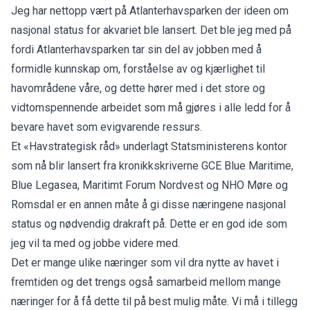
Jeg har nettopp vært på Atlanterhavsparken der ideen om
nasjonal status for akvariet ble lansert. Det ble jeg med på
fordi Atlanterhavsparken tar sin del av jobben med å
formidle kunnskap om, forståelse av og kjærlighet til
havområdene våre, og dette hører med i det store og
vidtomspennende arbeidet som må gjøres i alle ledd for å
bevare havet som evigvarende ressurs.
Et «Havstrategisk råd» underlagt Statsministerens kontor
som nå blir lansert fra kronikkskriverne GCE Blue Maritime,
Blue Legasea, Maritimt Forum Nordvest og NHO Møre og
Romsdal er en annen måte å gi disse næringene nasjonal
status og nødvendig drakraft på. Dette er en god ide som
jeg vil ta med og jobbe videre med.
Det er mange ulike næringer som vil dra nytte av havet i
fremtiden og det trengs også samarbeid mellom mange
næringer for å få dette til på best mulig måte. Vi må i tillegg