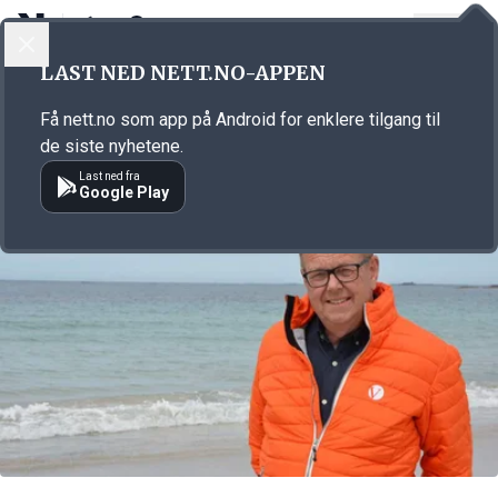
LOGG INN
MENY
Annonsørinnhold
LAST NED NETT.NO-APPEN
Link for annonse
Få nett.no som app på Android for enklere tilgang til
de siste nyhetene.
Last ned fra
Google Play