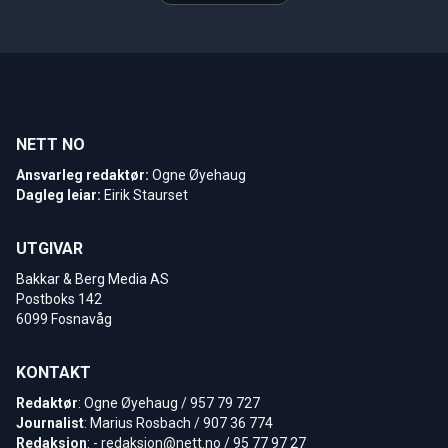
NETT NO
Ansvarleg redaktør:
Ogne Øyehaug
Dagleg leiar:
Eirik Staurset
UTGIVAR
Bakkar & Berg Media AS
Postboks 142
6099 Fosnavåg
KONTAKT
Redaktør
: Ogne Øyehaug / 957 79 727
Journalist
: Marius Rosbach / 907 36 774
Redaksjon
: -
redaksjon@nett.no
/ 95 77 97 27