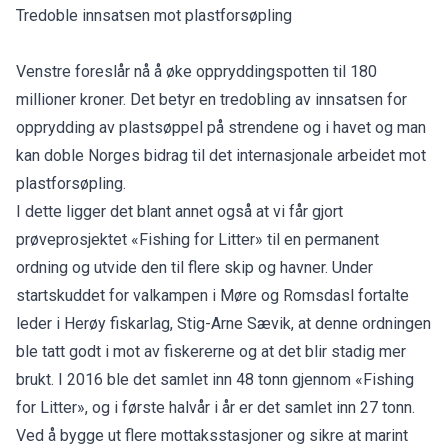
Tredoble innsatsen mot plastforsøpling
Venstre foreslår nå å øke oppryddingspotten til 180
millioner kroner. Det betyr en tredobling av innsatsen for
opprydding av plastsøppel på strendene og i havet og man
kan doble Norges bidrag til det internasjonale arbeidet mot
plastforsøpling.
I dette ligger det blant annet også at vi får gjort
prøveprosjektet «Fishing for Litter» til en permanent
ordning og utvide den til flere skip og havner. Under
startskuddet for valkampen i Møre og Romsdasl fortalte
leder i Herøy fiskarlag, Stig-Arne Sævik, at denne ordningen
ble tatt godt i mot av fiskererne og at det blir stadig mer
brukt. I 2016 ble det samlet inn 48 tonn gjennom «Fishing
for Litter», og i første halvår i år er det samlet inn 27 tonn.
Ved å bygge ut flere mottaksstasjoner og sikre at marint