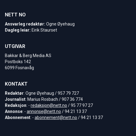
NETT NO
Ansvarleg redaktør:
Ogne Øyehaug
Dagleg leiar:
Eirik Staurset
UTGIVAR
Bakkar & Berg Media AS
Postboks 142
6099 Fosnavåg
KONTAKT
Redaktør
: Ogne Øyehaug / 957 79 727
Journalist
: Marius Rosbach / 907 36 774
Redaksjon
: -
redaksjon@nett.no
/ 95 77 97 27
Annonse
: -
annonse@nett.no
/ 94 21 13 37
Abonnement
: -
abonnement@nett.no
/ 94 21 13 37