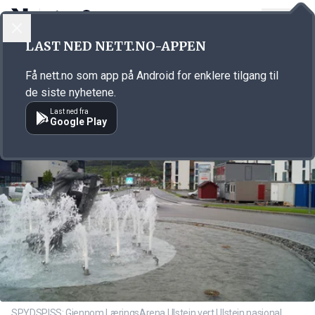
LOGG INN
MENY
Annonsørinnhold
LAST NED NETT.NO-APPEN
Link for annonse
Få nett.no som app på Android for enklere tilgang til
de siste nyhetene.
Last ned fra
Google Play
SPYDSPISS: Gjennom LæringsArena Ulstein vert Ulstein nasjonal