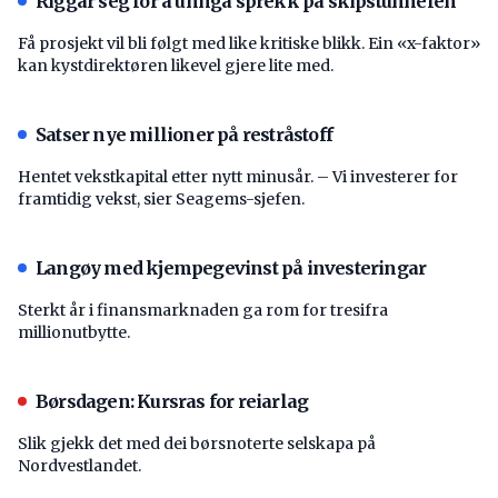
Riggar seg for å unngå sprekk på skipstunnelen
Få prosjekt vil bli følgt med like kritiske blikk. Ein «x-faktor»
kan kystdirektøren likevel gjere lite med.
Satser nye millioner på restråstoff
Hentet vekstkapital etter nytt minusår. – Vi investerer for
framtidig vekst, sier Seagems-sjefen.
Langøy med kjempegevinst på investeringar
Sterkt år i finansmarknaden ga rom for tresifra
millionutbytte.
Børsdagen: Kursras for reiarlag
Slik gjekk det med dei børsnoterte selskapa på
Nordvestlandet.