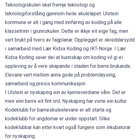
Teknologiskulen skal fremje teknologi og
teknologiforståing gjennom heile skuleløpet. Ulstein
kommune er alt i gang med innføring av koding på alle
klassetrinn i grunnskulen. Dette er ikkje eit eige fag, men
vert brukt på tvers av fagplanar. Opplegget er skreddarsydd
i samarbeid med Lær Kidsa Koding og IKT-Norge. I Lær
Kidsa Koding seier dei at kunnskap om koding vil gi ei
oppleving av å vere skapande i staden for berre brukande.
Elevane vert mellom anna gode på problemløysing,
samarbeid og presis kommunikasjon.
I Ulstein er nyskaping ein av kjerneverdiane våre. Det er
meir enn berre eit fint ord. Nyskaping har vorte ein kultur.
Kodeklubb for barneskuleelevane er alt starta og
kodeklubb for ungdomar er under oppstart. Slike
kodeklubbar kan etter kvart også fungere som inkubatorar
for nyskaping.