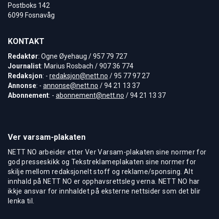
Postboks 142
6099 Fosnavåg
KONTAKT
Redaktør
: Ogne Øyehaug / 957 79 727
Journalist
: Marius Rosbach / 907 36 774
Redaksjon
: -
redaksjon@nett.no
/ 95 77 97 27
Annonse
: -
annonse@nett.no
/ 94 21 13 37
Abonnement
: -
abonnement@nett.no
/ 94 21 13 37
Ver varsam-plakaten
NETT NO arbeider etter Ver Varsam-plakaten sine normer for
god presseskikk og Tekstreklameplakaten sine normer for
skilje mellom redaksjonelt stoff og reklame/sponsing. Alt
innhald på NETT NO er opphavsrettsleg verna. NETT NO har
ikkje ansvar for innhaldet på eksterne nettsider som det blir
lenka til.