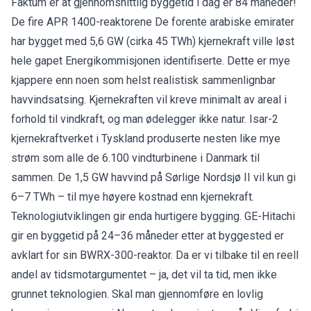
Faktum er at gjennomsnittlig byggetid i dag er 84 måneder!
De fire
APR 1400-reaktorene
De forente arabiske emirater
har bygget med 5,6 GW (cirka 45 TWh) kjernekraft ville løst
hele gapet Energikommisjonen identifiserte. Dette er mye
kjappere enn noen som helst realistisk sammenlignbar
havvindsatsing. Kjernekraften vil kreve minimalt av areal i
forhold til vindkraft, og man ødelegger ikke natur. Isar-2
kjernekraftverket i Tyskland produserte nesten like mye
strøm som alle de 6.100 vindturbinene i Danmark til
sammen. De 1,5 GW havvind på Sørlige Nordsjø II vil kun gi
6–7 TWh – til mye høyere kostnad enn kjernekraft.
Teknologiutviklingen gir enda hurtigere bygging. GE-Hitachi
gir en byggetid på 24–36 måneder etter at byggested er
avklart for sin
BWRX-300-reaktor
. Da er vi tilbake til en reell
andel av tidsmotargumentet – ja, det vil ta tid, men ikke
grunnet teknologien. Skal man gjennomføre en lovlig