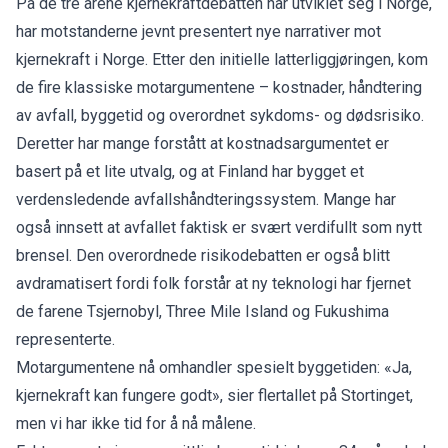
På de tre årene kjernekraftdebatten har utviklet seg i Norge,
har motstanderne jevnt presentert nye narrativer mot
kjernekraft i Norge. Etter den initielle latterliggjøringen, kom
de fire klassiske motargumentene – kostnader, håndtering
av avfall, byggetid og overordnet sykdoms- og dødsrisiko.
Deretter har mange forstått at kostnadsargumentet er
basert på et lite utvalg, og at Finland har bygget et
verdensledende avfallshåndteringssystem. Mange har
også innsett at avfallet faktisk er svært verdifullt som nytt
brensel. Den overordnede risikodebatten er også blitt
avdramatisert fordi folk forstår at ny teknologi har fjernet
de farene Tsjernobyl, Three Mile Island og Fukushima
representerte.
Motargumentene nå omhandler spesielt byggetiden: «Ja,
kjernekraft kan fungere godt», sier flertallet på Stortinget,
men vi har ikke tid for å nå målene.