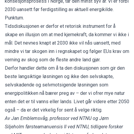
konsesjonsprosess i Norge, tar den minst syv år. Vi er forbi
2030 uansett før ferdigstilling av aktuell energikilde.
Punktum.
Tidsdiskusjonen er derfor et retorisk instrument for å
skape en illusjon om at med kjernekraft, da kommer vi ikke i
mål. Det nevnes knapt at 2030 ikke vil nås uansett, med
mindre vi tar
skogen
inn i regnskapet og følger EUs krav om
verning av skog som de fleste andre land gjør.
Derfor handler dette om å ta den diskusjonen som gir den
beste langsiktige løsningen og ikke den selvskapte,
selvskadende og selvmotsigende løsningen som
energipolitikken nå bærer preg av – der vi ofrer mye natur
enten det er til vanns eller lands. Livet går videre etter 2050
også – da er det virkelig for sent å velge riktig.
Av Jan Emblemsvåg, professor ved NTNU og Jørn
Siljeholm førsteamanuensis II ved NTNU, tidligere forsker