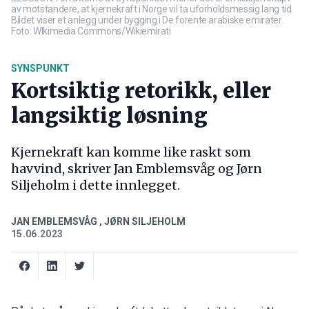
av motstandere, at kjernekraft i Norge vil ta uforholdsmessig lang tid.
Bildet viser et anlegg under bygging i De forente arabiske emirater.
Foto: WIkimedia Commons/Wikiemirati
SYNSPUNKT
Kortsiktig retorikk, eller
langsiktig løsning
Kjernekraft kan komme like raskt som
havvind, skriver Jan Emblemsvåg og Jørn
Siljeholm i dette innlegget.
JAN EMBLEMSVÅG
,
JØRN SILJEHOLM
15.06.2023