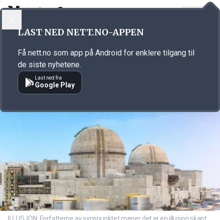
LOGG INN
MENY
Annonsørinnhold
LAST NED NETT.NO-APPEN
Link for annonse
Få nett.no som app på Android for enklere tilgang til
de siste nyhetene.
Last ned fra
Google Play
ILLUSJON: Forfatterne av synspunktet mener det er en illusjon skapt